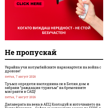
Не пропускай
Украйна учи колумбийските наркокартели на война с
дронове!
петък, 7 август 2026
Тръмп определи наследника си в Белия дом и
забрани “раждащия туризъм” на бременните
мигранти в САЩ!
петък, 7 август 2026
Далаверата на века в АЕЦ Козлодуй и източването на