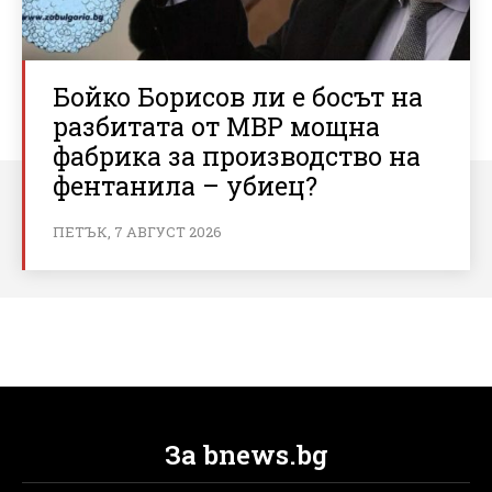
Бойко Борисов ли е босът на
разбитата от МВР мощна
фабрика за производство на
фентанила – убиец?
ПЕТЪК, 7 АВГУСТ 2026
За bnews.bg