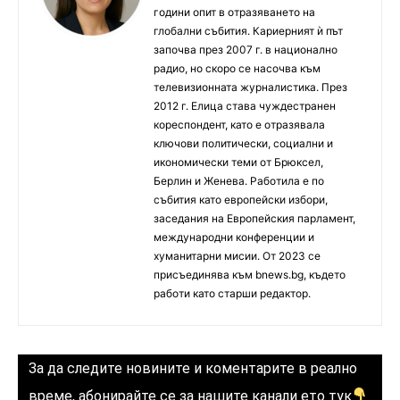
години опит в отразяването на
глобални събития. Кариерният ѝ път
започва през 2007 г. в национално
радио, но скоро се насочва към
телевизионната журналистика. През
2012 г. Елица става чуждестранен
кореспондент, като е отразявала
ключови политически, социални и
икономически теми от Брюксел,
Берлин и Женева. Работила е по
събития като европейски избори,
заседания на Европейския парламент,
международни конференции и
хуманитарни мисии. От 2023 се
присъединява към bnews.bg, където
работи като старши редактор.
За да следите новините и коментарите в реално
време, абонирайте се за нашите канали ето тук