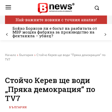
Най-важните новини с точния анализ!
Бойко Борисов ли е босът на разбитата от
МВР мощна фабрика за производство на
фентанила – убиец?
Начало
България
Стойчо Керев ще води "Пряка демокрация" по
TV7
Стойчо Керев ще води
„Пряка демокрация“ по
TV7
БЪЛГАРИЯ