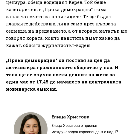
цензура, обеща водещият Керев. Той беше
категоричен, в „Пряка демокрация“ няма
запазено място за политиците. Те ще бъдат
главните действащи лица само през първата
седмица на предаването, а от втората нататък ще
говорят хората, които наистина имат какво да
кажат, обясни журналистът-водещ.
„Пряка демокрация“ си поставя за цел да
активизира гражданското общество у нас. И
това ще се случва всеки делник на живо за
един час от 17.45 до началото на централната
новинарска емисия.
Елица Христова
Елица Христова е признат
международен кореспондент с над 17