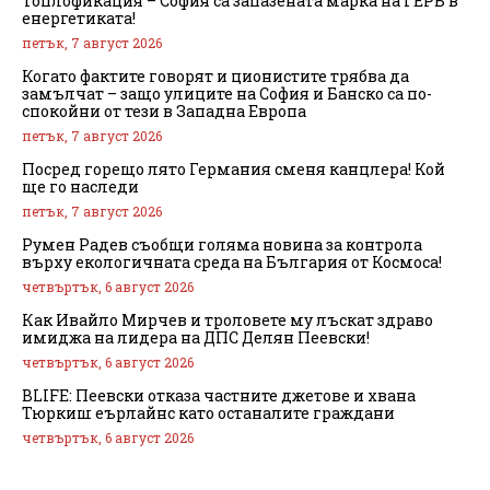
Топлофикация – София са запазената марка на ГЕРБ в
енергетиката!
петък, 7 август 2026
Когато фактите говорят и ционистите трябва да
замълчат – защо улиците на София и Банско са по-
спокойни от тези в Западна Европа
петък, 7 август 2026
Посред горещо лято Германия сменя канцлера! Кой
ще го наследи
петък, 7 август 2026
Румен Радев съобщи голяма новина за контрола
върху екологичната среда на България от Космоса!
четвъртък, 6 август 2026
Как Ивайло Мирчев и троловете му лъскат здраво
имиджа на лидера на ДПС Делян Пеевски!
четвъртък, 6 август 2026
BLIFE: Пеевски отказа частните джетове и хвана
Тюркиш еърлайнс като останалите граждани
четвъртък, 6 август 2026