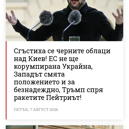
Сгъстиха се черните облаци
над Киев! ЕС не ще
корумпирана Украйна,
Западът смята
положението и за
безнадеждно, Тръмп спря
ракетите Пейтриът!
ПЕТЪК, 7 АВГУСТ 2026