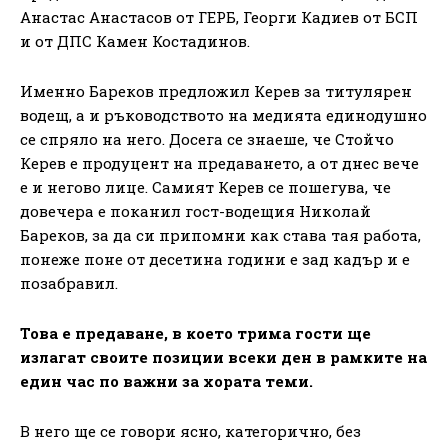
Анастас Анастасов от ГЕРБ, Георги Кадиев от БСП
и от ДПС Камен Костадинов.
Именно Бареков предложил Керев за титулярен
водещ, а и ръководството на медията единодушно
се спряло на него. Досега се знаеше, че Стойчо
Керев е продуцент на предаването, а от днес вече
е и негово лице. Самият Керев се пошегува, че
довечера е поканил гост-водещия Николай
Бареков, за да си припомни как става тая работа,
понеже поне от десетина години е зад кадър и е
позабравил.
Това е предаване, в което трима гости ще
излагат своите позиции всеки ден в рамките на
един час по важни за хората теми.
В него ще се говори ясно, категорично, без