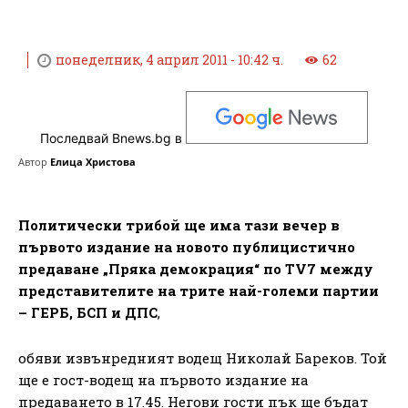
понеделник, 4 април 2011 - 10:42 ч.
62
Последвай Bnews.bg в
Автор
Елица Христова
Политически трибой ще има тази вечер в
първото издание на новото публицистично
предаване „Пряка демокрация“ по TV7 между
представителите на трите най-големи партии
– ГЕРБ, БСП и ДПС
,
обяви извънредният водещ Николай Бареков. Той
ще е гост-водещ на първото издание на
предаването в 17.45. Негови гости пък ще бъдат