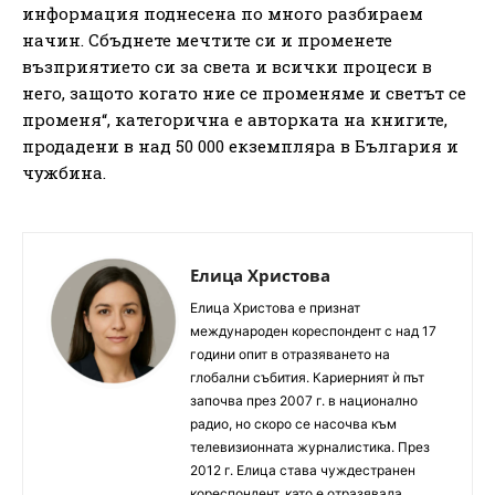
информация поднесена по много разбираем
начин. Сбъднете мечтите си и променете
възприятието си за света и всички процеси в
него, защото когато ние се променяме и светът се
променя“, категорична е авторката на книгите,
продадени в над 50 000 екземпляра в България и
чужбина.
Елица Христова
Елица Христова е признат
международен кореспондент с над 17
години опит в отразяването на
глобални събития. Кариерният ѝ път
започва през 2007 г. в национално
радио, но скоро се насочва към
телевизионната журналистика. През
2012 г. Елица става чуждестранен
кореспондент, като е отразявала