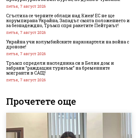
петък, 7 август 2026
Сгъстиха се черните облаци над Киев! ЕС не ще
корумпирана Украйна, Западът смята положението и
за безнадеждно, Тръмп спря ракетите Пейтриът!
петък, 7 август 2026
Украйна учи колумбийските наркокартели на война с
дронове!
петък, 7 август 2026
Тръмп определи наследника си в Белия дом и
забрани “раждащия туризъм” на бременните
мигранти в САЩ!
петък, 7 август 2026
Прочетете още