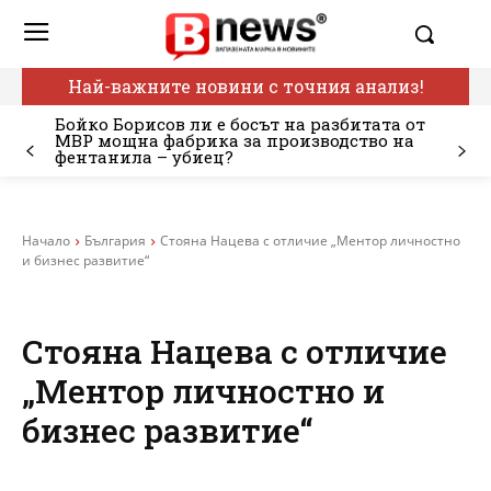
Най-важните новини с точния анализ!
Бойко Борисов ли е босът на разбитата от
МВР мощна фабрика за производство на
фентанила – убиец?
Начало
България
Стояна Нацева с отличие „Ментор личностно
и бизнес развитие“
Стояна Нацева с отличие
„Ментор личностно и
бизнес развитие“