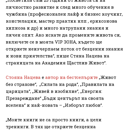
личностно развитие и след много обучения в
чужбина (професионален лайф и бизнес коучинг,
констелации, мастер практик нлп , ериксонова
хипноза и др) и много натрупани знания и
личен опит. Ако искате да промените живота си,
включете се в моята VIP ЗОНА, където ще
откриете неизчерпаем поток от безценни знания
и нови приятелства“, пише Стяна Нацева на
страницата на Академия Щастлив Живот“.
Стояна Нацева
е
автор на бестселърите
„Живот
без страхове“, „Силата на рода“, „Правилата на
царицата“, „Живей в изобилие“, „Енергия:
Презареждане“ „Бъди центърът на своята
вселена“ и най-новата – „Изборът любов“.
„Моите книги не са просто книги, а цели
тренинги. В тях ще откриете безценна