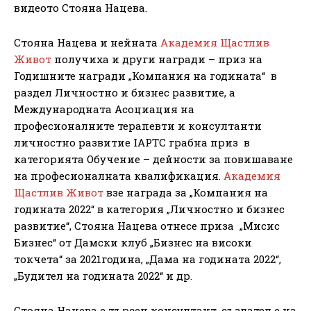
видеото Стояна Нацева.
Стояна Нацева и нейната
Академия Щастлив
Живот
получиха и други награди – приз на
Годишните награди „Компания на годината“ в
раздел Личностно и бизнес развитие, а
Международната Асоциация на
професионалните терапевти и консултанти
личностно развитие IAPTC грабна приз в
категорията Обучение – дейности за повишаване
на професионалната квалификация.
Академия
Щастлив Живот
взе награда за „Компания на
годината 2022“ в категория „Личностно и бизнес
развитие“, Стояна Нацева отнесе приза „Мисис
Бизнес“ от Дамски клуб „Бизнес на високи
токчета“ за 2021година, „Дама на годината 2022“,
„Будител на годината 2022“ и др.
Стояна Нацева е търсен консултант, създател е на