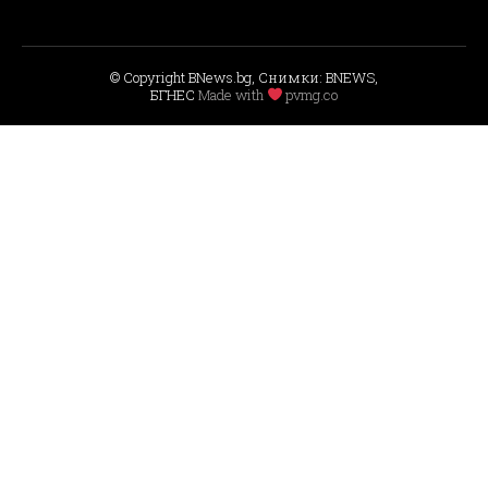
© Copyright BNews.bg, Снимки: BNEWS,
БГНЕС
Мade with
pvmg.co