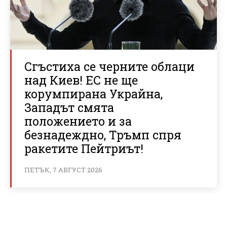
Сгъстиха се черните облаци
над Киев! ЕС не ще
корумпирана Украйна,
Западът смята
положението и за
безнадеждно, Тръмп спря
ракетите Пейтриът!
ПЕТЪК, 7 АВГУСТ 2026