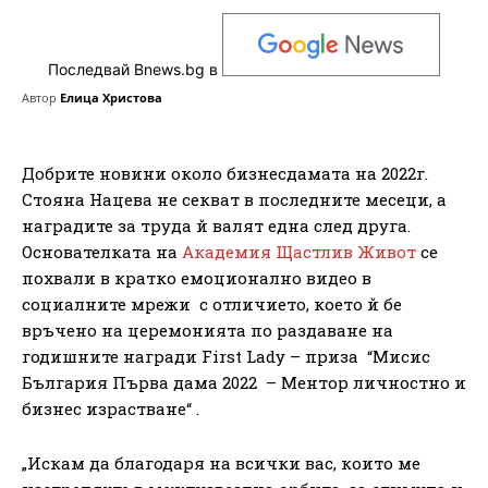
Последвай Bnews.bg в
Автор
Елица Христова
Добрите новини около бизнесдамата на 2022г.
Стояна Нацева не секват в последните месеци, а
наградите за труда й валят една след друга.
Основателката на
Академия Щастлив Живот
се
похвали в кратко емоционално видео в
социалните мрежи с отличието, което й бе
връчено на церемонията по раздаване на
годишните награди First Lady – приза “Мисис
България Първа дама 2022 – Ментор личностно и
бизнес израстване“ .
„Искам да благодаря на всички вас, които ме