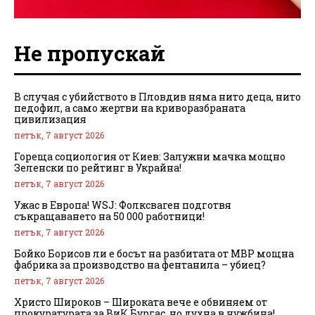
Не пропускай
В случая с убийството в Пловдив няма нито деца, нито
педофил, а само жертви на криворазбраната
цивилизация
петък, 7 август 2026
Гореща социология от Киев: Залужни мачка мощно
Зеленски по рейтинг в Украйна!
петък, 7 август 2026
Ужас в Европа! WSJ: Фолксваген подготвя
съкращаването на 50 000 работници!
петък, 7 август 2026
Бойко Борисов ли е босът на разбитата от МВР мощна
фабрика за производство на фентанила – убиец?
петък, 7 август 2026
Христо Широков – Широката вече е обвиняем от
прокуратурата за ВиК Бургас, но духна в чужбина!