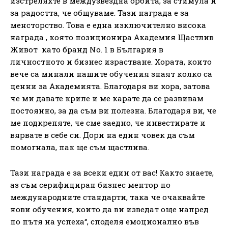
изстреляхте в междузвездна орбита, за стимула и
за радостта, че общуваме. Тази награда е за
менсторство. Това е една изключително висока
награда , която позиционира Академия Щастлив
Живот като бранд No. 1 в България в
личностното и бизнес израстване. Хората, които
вече са минали нашите обучения знаят колко са
ценни за Академията. Благодаря ви хора, затова
че ми давате криле и ме карате да се развивам
постоянно, за да съм ви полезна. Благодаря ви, че
ме подкрепяте, че сме заедно, че инвестирате и
вярвате в себе си. Дори на един човек да съм
помогнала, пак ще съм щастлива.
Тази награда е за всеки един от вас! Както знаете,
аз съм серифициран бизнес ментор по
международните стандарти, така че очаквайте
нови обучения, които да ви изведат още напред
по пътя на успеха“, споделя емоционално във