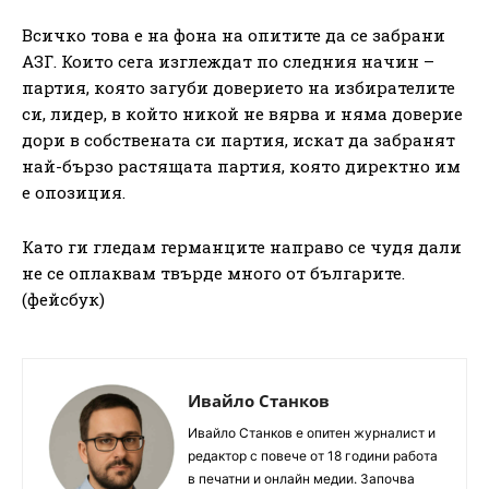
Всичко това е на фона на опитите да се забрани
АЗГ. Които сега изглеждат по следния начин –
партия, която загуби доверието на избирателите
си, лидер, в който никой не вярва и няма доверие
дори в собствената си партия, искат да забранят
най-бързо растящата партия, която директно им
е опозиция.
Като ги гледам германците направо се чудя дали
не се оплаквам твърде много от българите.
(фейсбук)
Ивайло Станков
Ивайло Станков е опитен журналист и
редактор с повече от 18 години работа
в печатни и онлайн медии. Започва