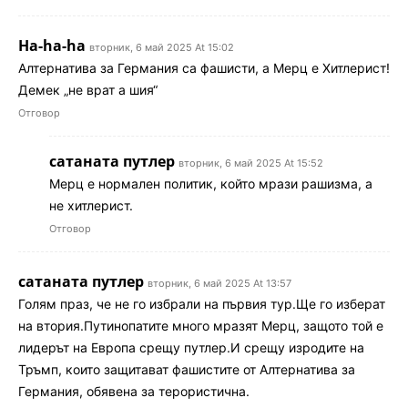
Ha-ha-ha
вторник, 6 май 2025 At 15:02
Алтернатива за Германия са фашисти, а Мерц е Хитлерист!
Демек „не врат а шия“
Отговор
сатаната путлер
вторник, 6 май 2025 At 15:52
Мерц е нормален политик, който мрази рашизма, а
не хитлерист.
Отговор
сатаната путлер
вторник, 6 май 2025 At 13:57
Голям праз, че не го избрали на първия тур.Ще го изберат
на втория.Путинопатите много мразят Мерц, защото той е
лидерът на Европа срещу путлер.И срещу изродите на
Тръмп, които защитават фашистите от Алтернатива за
Германия, обявена за терористична.