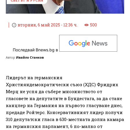
СВЕТЪТ И РУСИЯ
вторник, 6 май 2025 - 12:36 ч.
500
Последвай Bnews.bg в
Автор
Ивайло Станков
Лидерът на германския
Християндемократически съюз (ХДС) Фридрих
Мерц не успя да събере мнозинството от
гласовете на депутатите в Бундестага, за да стане
канцлер на Германия на първото гласуване днес,
предаде Ройтерс. Консервативният лидер получи
310 депутатски гласа в 630-местната долна камара
на германския парламент, 6 по-малко от