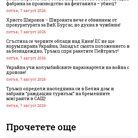
фабрика за производство на фентанила – убиец?
петък, 7 август 2026
Христо Широков – Широката вече е обвиняем от
прокуратурата за ВиК Бургас, но духна в чужбина!
петък, 7 август 2026
Сгъстиха се черните облаци над Киев! ЕС не ще
корумпирана Украйна, Западът смята положението и
за безнадеждно, Тръмп спря ракетите Пейтриът!
петък, 7 август 2026
Украйна учи колумбийските наркокартели на война с
дронове!
петък, 7 август 2026
Тръмп определи наследника си в Белия дом и
забрани “раждащия туризъм” на бременните
мигранти в САЩ!
петък, 7 август 2026
Прочетете още