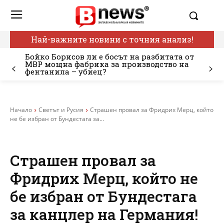
Най-важните новини с точния анализ!
Бойко Борисов ли е босът на разбитата от
МВР мощна фабрика за производство на
фентанила – убиец?
Начало
Светът и Русия
Страшен провал за Фридрих Мерц, който
не бе избран от Бундестага за...
Страшен провал за
Фридрих Мерц, който не
бе избран от Бундестага
за канцлер на Германия!