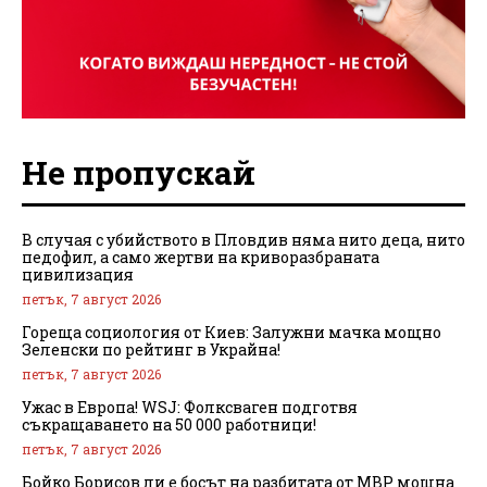
Не пропускай
В случая с убийството в Пловдив няма нито деца, нито
педофил, а само жертви на криворазбраната
цивилизация
петък, 7 август 2026
Гореща социология от Киев: Залужни мачка мощно
Зеленски по рейтинг в Украйна!
петък, 7 август 2026
Ужас в Европа! WSJ: Фолксваген подготвя
съкращаването на 50 000 работници!
петък, 7 август 2026
Бойко Борисов ли е босът на разбитата от МВР мощна