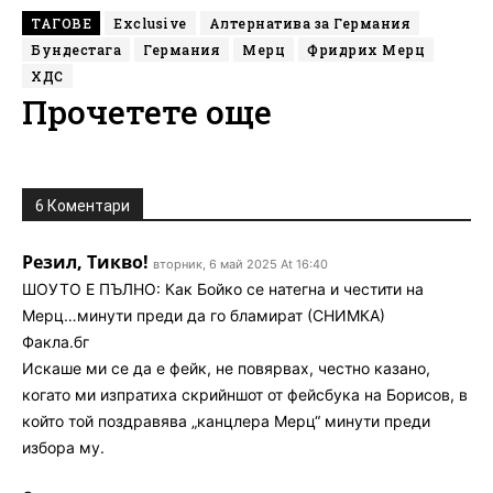
ТАГОВЕ
Exclusive
Алтернатива за Германия
Бундестага
Германия
Мерц
Фридрих Мерц
ХДС
Прочетете още
6 Коментари
Резил, Тикво!
вторник, 6 май 2025 At 16:40
ШОУТО Е ПЪЛНО: Как Бойко се натегна и честити на
Мерц…минути преди да го бламират (СНИМКА)
Факла.бг
Искаше ми се да е фейк, не повярвах, честно казано,
когато ми изпратиха скрийншот от фейсбука на Борисов, в
който той поздравява „канцлера Мерц“ минути преди
избора му.