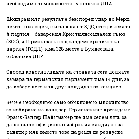
необходимото мнозинство, уточнява ДПА.
Шокиращият резултат е безспорен удар по Мерц,
чиято коалиция, съставена от ХДС, сестринската
ѝ партия – баварския Християнсоциален съюз
(ХСС), и Германската социалдемократическа
партия (ГСДП), има 328 места в Бундестага,
отбелязва ДПА.
Според конституцията на страната сега долната
камара на германския парламент има 14 дни, за
да избере него или друг кандидат за канцлер.
Вече е необходимо само обикновено мнозинство
за избиране на канцлер. Германският президент
Франк-Валтер Щайнмайер ще има седем дни, за
да назначи официално избрания кандидат за
канцлер или вместо това да реши да разпусне