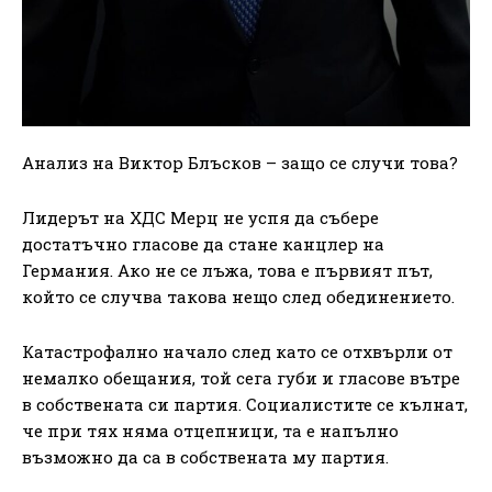
Анализ на Виктор Блъсков – защо се случи това?
Лидерът на ХДС Мерц не успя да събере
достатъчно гласове да стане канцлер на
Германия. Ако не се лъжа, това е първият път,
който се случва такова нещо след обединението.
Катастрофално начало след като се отхвърли от
немалко обещания, той сега губи и гласове вътре
в собствената си партия. Социалистите се кълнат,
че при тях няма отцепници, та е напълно
възможно да са в собствената му партия.