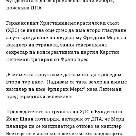
Бундестага и да се произведат нови избори,
пояснява ДПА.
Германският Християндемократически съюз
(ХДС) се надява още днес да има второ гласуване
за утвърждаване на лидера му Фридрих Мерц за
канцлер на страната, заяви генералният
секретар на консервативната партия Карстен
Линеман, цитиран от Франс прес.
„В момента проучваме дали може да проведем
втори тур днес… Надявам се тази вечер да имаме
канцлер на име Фридрих Мерц“, каза Линеман
пред германски телевизии.
Председателят на групата на ХДС в Бундестага
Йенс Шпан потвърди, цитиран от ДПА, че Мерц
планира да се кандидатира отново за канцлер.
Все още не е ясно кога ще се състои следващото