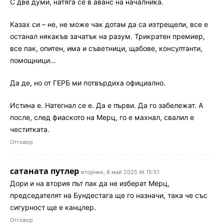
С две думи, натяга се в аванс на началника.
Казах си – не, не може чак дотам да са изтрещели, все е
останал някакъв зачатък на разум. Трикратен премиер,
все пак, опитен, има и съветници, щабове, консултанти,
помощници…
Да де, но от ГЕРБ ми потвърдиха официално.
Истина е. Натегнал се е. Да е първи. Да го забележат. А
после, след фиаското на Мерц, го е махнал, свалил е
честитката.
Отговор
сатаната путлер
вторник, 6 май 2025 At 15:51
Дори и на втория път пак да не изберат Мерц,
председателят на Бундестага ще го назначи, така че със
сигурност ще е канцлер.
Отговор