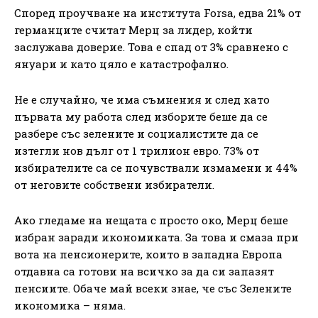
Според проучване на института Forsa, едва 21% от
германците считат Мерц за лидер, койти
заслужава доверие. Това е спад от 3% сравнено с
януари и като цяло е катастрофално.
Не е случайно, че има съмнения и след като
първата му работа след изборите беше да се
разбере със зелените и социалистите да се
изтегли нов дълг от 1 трилион евро. 73% от
избирателите са се почувствали измамени и 44%
от неговите собствени избиратели.
Ако гледаме на нещата с просто око, Мерц беше
избран заради икономиката. За това и смаза при
вота на пенсионерите, които в западна Европа
отдавна са готови на всичко за да си запазят
пенсиите. Обаче май всеки знае, че със Зелените
икономика – няма.