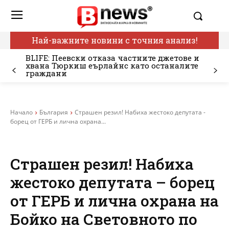
Най-важните новини с точния анализ!
BLIFE: Пеевски отказа частните джетове и
хвана Тюркиш еърлайнс като останалите
граждани
Начало
България
Страшен резил! Набиха жестоко депутата -
борец от ГЕРБ и лична охрана...
Страшен резил! Набиха
жестоко депутата – борец
от ГЕРБ и лична охрана на
Бойко на Световното по