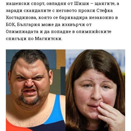
нашенски спорт, овладян от Шиши – щангите, а
заради скандалите с неговото прокси Стефка
Костадинова, която се барикадира незаконно в
БОК, България може да изхвърчи от
Олимпиадата и да попадне в олимпийските
списъци по Магнитски.