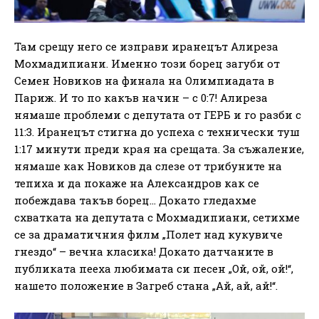
Там срещу него се изправи иранецът Алиреза
Мохмадипиани. Именно този борец загуби от
Семен Новиков на финала на Олимпиадата в
Париж. И то по какъв начин – с 0:7! Алиреза
нямаше проблеми с депутата от ГЕРБ и го разби с
11:3. Иранецът стигна до успеха с технически туш
1:17 минути преди края на срещата. За съжаление,
нямаше как Новиков да слезе от трибуните на
тепиха и да покаже на Александров как се
побеждава такъв борец… Докато гледахме
схватката на депутата с Мохмадипиани, сетихме
се за драматичния филм „Полет над кукувиче
гнездо“ – вечна класика! Докато датчаните в
публиката пееха любимата си песен „Ой, ой, ой!“,
нашето положение в Загреб стана „Ай, ай, ай!“.