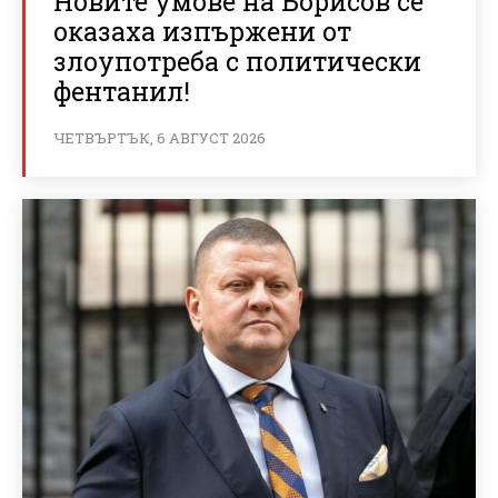
Новите умове на Борисов се
оказаха изпържени от
злоупотреба с политически
фентанил!
ЧЕТВЪРТЪК, 6 АВГУСТ 2026