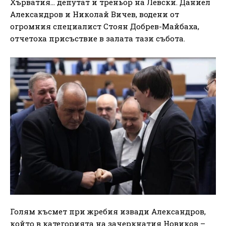
Хърватия… депутат и треньор на Левски. Даниел
Александров и Николай Вичев, водени от
огромния специалист Стоян Добрев-Майбаха,
отчетоха присъствие в залата тази събота.
Голям късмет при жребия извади Александров,
който в категорията на зачеркнатия Новиков –