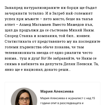
Занапред натурализираните ни борци ще бъдат
зачеркнати тотално. И в Загреб най-големият
успех при мъжете – пето място, беше на такъв
атлет – Ахмед Магамаев. Вместо Мамедов пък,
щял да продължи да се състезава Микяй Наим.
Според Станка и компания, той бил… изявен.
Статистиката от представянето му на последните
големи първенства обаче показва, че там
телевизионната звезда от едно риалити често
взима… туш и душ! Но! Не забравяйте, че Наим се
снима в кабинета на депутата Делян Пеевски. Та,
явно ще е национал, докато реши…
Мария Алексиева
Мария Алексиева е журналист с над 15
години опит в разследващата и