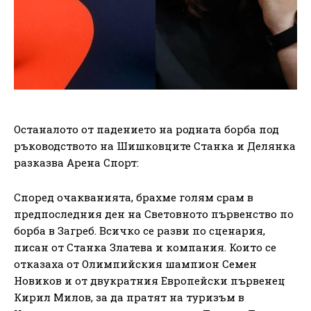
Останалото от падението на родната борба под
ръководството на Шишковците Станка и Делянка
разказва Арена Спорт:
Според очакванията, брахме голям срам в
предпоследния ден на Световното първенство по
борба в Загреб. Всичко се разви по сценария,
писан от Станка Златева и компания. Които се
отказаха от Олимпийския шампион Семен
Новиков и от двукратния Европейски първенец
Кирил Милов, за да пратят на туризъм в