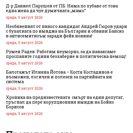
Д-р Даниел Парушев от ПБ: Няма по хубаво от това
една жена да чуе думичката „мамо“
сряда, 5 август 2026
Необявеният от никого кандидат Андрей Гюров удари
с бухалката по имиджа на България и обвини Банско
в антисемитизъм заради фейк новина!
сряда, 5 август 2026
Румен Радев: Работим неуморно, за да наваксаме
проспаните години безхаберие и политическа немощ!
сряда, 5 август 2026
Балотажът Илияна Йотова – Костя Костадинов е
възможен, логичен и полезен за партийната ни
система
сряда, 5 август 2026
Хроника на предизвестената смърт на един депутат,
тръгнал да пере корупционния имидж на Бойко
Борисов
сряда, 5 август 2026