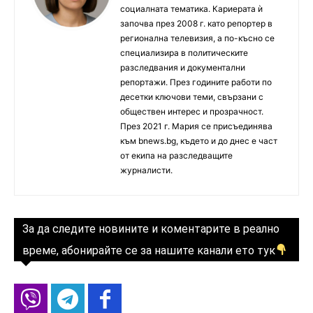
социалната тематика. Кариерата ѝ
започва през 2008 г. като репортер в
регионална телевизия, а по-късно се
специализира в политическите
разследвания и документални
репортажи. През годините работи по
десетки ключови теми, свързани с
обществен интерес и прозрачност.
През 2021 г. Мария се присъединява
към bnews.bg, където и до днес е част
от екипа на разследващите
журналисти.
За да следите новините и коментарите в реално
време, абонирайте се за нашите канали ето тук