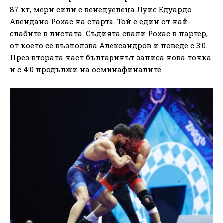
87 кг, мери сили с венецуелеца Луис Едуардо
Авендано Рохас на старта. Той е един от най-
слабите в листата. Съдията свали Рохас в партер,
от което се възползва Александров и поведе с 3:0.
През втората част българинът записа нова точка
и с 4:0 продължи на осминафиналите.