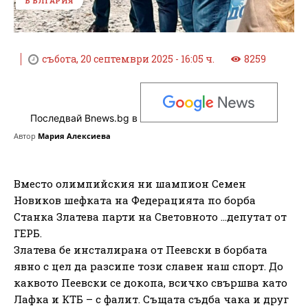
БЪЛГАРИЯ
събота, 20 септември 2025 - 16:05 ч.
8259
Последвай Bnews.bg в
Автор
Мария Алексиева
Вместо олимпийския ни шампион Семен
Новиков шефката на Федерацията по борба
Станка Златева парти на Световното …депутат от
ГЕРБ.
Златева бе инсталирана от Пеевски в борбата
явно с цел да разсипе този славен наш спорт. До
каквото Пеевски се докопа, всичко свършва като
Лафка и КТБ – с фалит. Същата съдба чака и друг