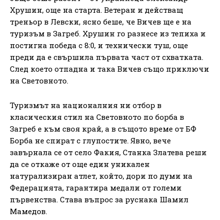
Хрушин, още на старта. Ветеран и действащ
треньор в Левски, ясно беше, че Вичев ще е на
туризъм в Загреб. Хрушин го разнесе из тепиха и
постигна победа с 8:0, и технически туш, още
преди да е свършила първата част от схватката.
След което отпадна и така Вичев също приключи
на Световното.
Туризмът на националния ни отбор в
класическия стил на Световното по борба в
Загреб е към своя край, а в същото време от БФ
Борба не спират с глупостите. Явно, вече
завърнала се от село Факия, Станка Златева реши
да се откаже от още един уникален
натурализиран атлет, който, дори по думи на
Федерацията, гарантира медали от големи
първенства. Става въпрос за руснака Шамил
Мамедов.