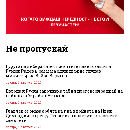
Не пропускай
Гуруто на либералите от жълтите павета защити
Румен Радев и размаза един твърде глупав
министър на Бойко Борисов
сряда, 5 август 2026
Европа и Русия започнаха тайни преговори за край на
войната в Украйна! Ето къде
сряда, 5 август 2026
Главчев се оказа арбитърът във войната на Иван
Демерджиев срещу Пеевски за полетите с частните
самолети
сряда, 5 август 2026