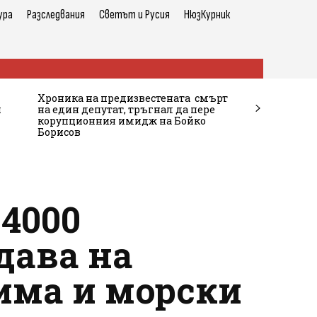
ура
Разследвания
Светът и Русия
НюзКурник
Хроника на предизвестената смърт
и
на един депутат, тръгнал да пере
корупционния имидж на Бойко
Борисов
 4000
дава на
 има и морски