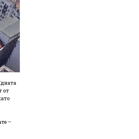
Едната
т от
като
те –