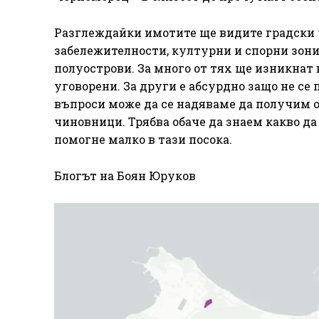
Разглеждайки имотите ще видите градски 
забележителности, културни и спорни зони
полуострови. За много от тях ще изникнат в
уговорени. За други е абсурдно защо не се
въпроси може да се надяваме да получим 
чиновници. Трябва обаче да знаем какво да
помогне малко в тази посока.
Блогът на Боян Юруков