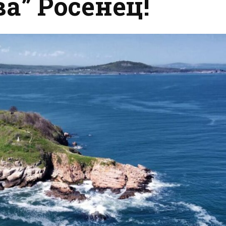
ва” Росенец!