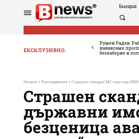
България
Румен Радев: Ра
наваксаме просп
ЕКСКЛУЗИВНО:
безхаберие и по
Начало
Разследвания
Страшен скандал! МС скри над 4000
Страшен сканд
държавни имо
безценица ава