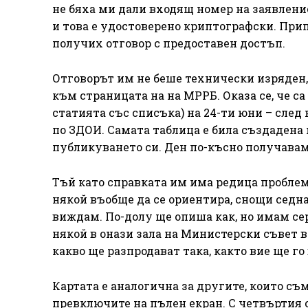
не бяха ми дали входящ номер на заявление
и това е удостоверено криптографски. Прип
получих отговор с предоставен достъп.
Отговорът им не беше технически изряден, 
към страницата на на МРРБ. Оказа се, че с
статията със списъка) на 24-ти юни – сле
по ЗДОИ. Самата таблица е била създадена н
публикуването си. Ден по-късно получавам
Тъй като справката им има редица проблем
някой въобще да се ориентира, снощи седна
виждам. По-долу ще опиша как, но имам се
някой в онази зала на Министерски съвет в
какво ще разпродават така, както вие ще го
Картата е аналогична за другите, които съм
превключите на пълен екран. С четвъртия 