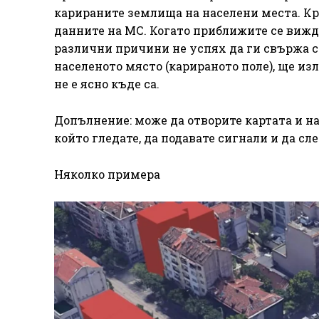
карираните землища на населени места. Кр
данните на МС. Когато приближите се вижда
различни причини не успях да ги свържа с
населеното място (карираното поле), ще изл
не е ясно къде са.
Допълнение: може да отворите картата и на
който гледате, да подавате сигнали и да сл
Няколко примера