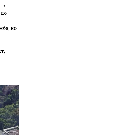
 в
 по
жба, но
т,