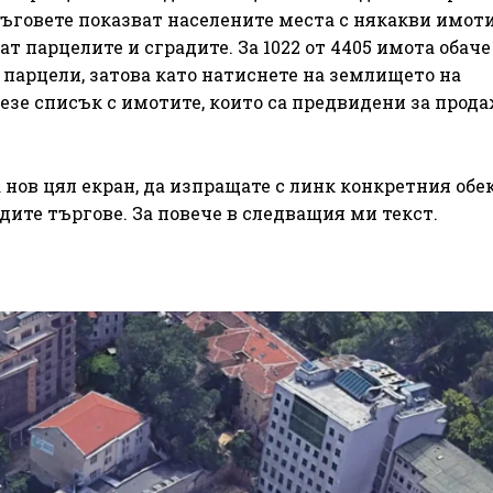
ъговете показват населените места с някакви имоти
т парцелите и сградите. За 1022 от 4405 имота обаче
 парцели, затова като натиснете на землището на
езе списък с имотите, които са предвидени за прода
 нов цял екран, да изпращате с линк конкретния обек
едите търгове. За повече в следващия ми текст.