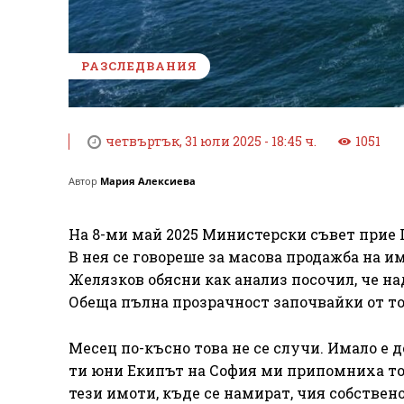
РАЗСЛЕДВАНИЯ
четвъртък, 31 юли 2025 - 18:45 ч.
1051
Автор
Мария Алексиева
На 8-ми май 2025 Министерски съвет прие
В нея се говореше за масова продажба на 
Желязков обясни как анализ посочил, че н
Обеща пълна прозрачност започвайки от то
Месец по-късно това не се случи. Имало е д
ти юни Екипът на София ми припомниха то
тези имоти, къде се намират, чия собствено