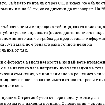
то. Тъй като го връчих чрез ССЕВ знаех, че е било о
омних им на 23-ти, че са длъжни да отговорят. На 25
тъй като не ми изпращаха таблица, както поисках, 
а публикували справката (вижте допълнението накра
д напомнянето им, че трябва да предоставят информ
а 10-ти май, но е редактирана точно в деня на
 линка от тях.
и с формата, използваемостта, но най-вече възмож
х и за няколко часа направих визуализация на това,
риозни съмнения, че при взимане на решението си 
същност е знаел за какви имоти става въпрос и е в
 видите сега.
 правил. С третия бутон от горе надолу може да я
се връщате в изходна позиция. С последния – скрива