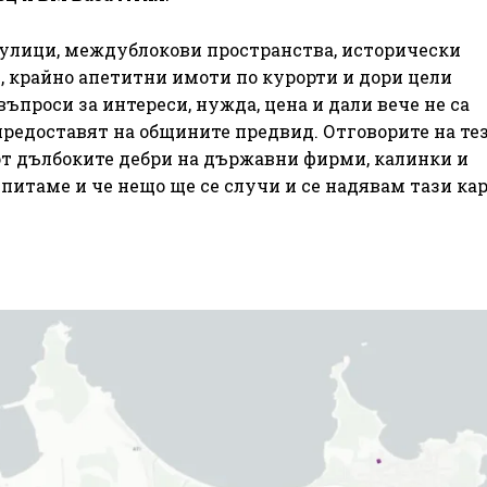
улици, междублокови пространства, исторически
, крайно апетитни имоти по курорти и дори цели
ъпроси за интереси, нужда, цена и дали вече не са
 предоставят на общините предвид. Отговорите на те
от дълбоките дебри на държавни фирми, калинки и
 питаме и че нещо ще се случи и се надявам тази кар