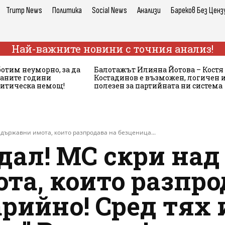
Trump News
Политика
Social News
Анализи
Бареков Без Ценз
Най-важните новини с точния анализ!
ботим неуморно, за да
Балотажът Илияна Йотова – Костя
аните години
Костадинов е възможен, логичен 
литическа немощ!
полезен за партийната ни система
 държавни имота, които разпродава на безценица...
ал! МС скри над
та, които разпро
рийно! Сред тях