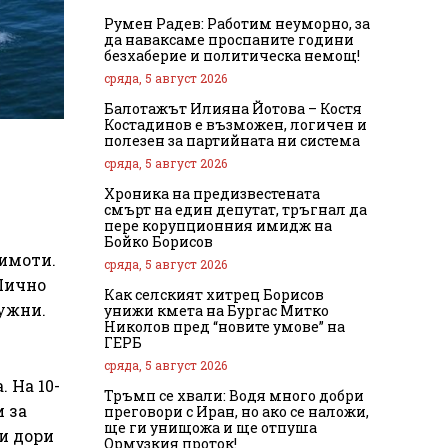
Румен Радев: Работим неуморно, за
да наваксаме проспаните години
безхаберие и политическа немощ!
сряда, 5 август 2026
Балотажът Илияна Йотова – Костя
Костадинов е възможен, логичен и
полезен за партийната ни система
сряда, 5 август 2026
Хроника на предизвестената
смърт на един депутат, тръгнал да
пере корупционния имидж на
Бойко Борисов
имоти.
сряда, 5 август 2026
Лично
Как селският хитрец Борисов
нужни.
унижи кмета на Бургас Митко
Николов пред “новите умове” на
ГЕРБ
сряда, 5 август 2026
 На 10-
Тръмп се хвали: Водя много добри
 за
преговори с Иран, но ако се наложи,
ще ги унищожа и ще отпуша
 и дори
Ормузкия проток!