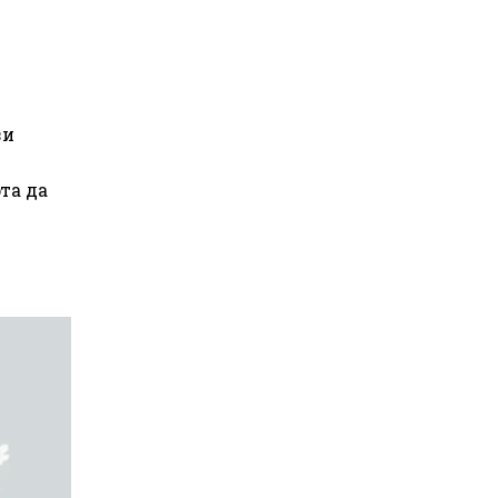
зи
та да