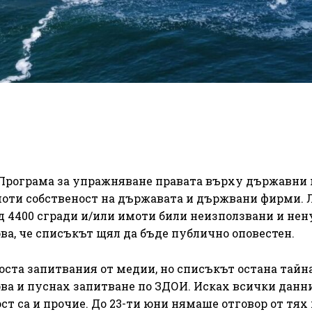
 Програма за упражняване правата върху държавни 
имоти собственост на държавата и държвани фирми. 
ад 4400 сгради и/или имоти били неизползвани и не
ва, че списъкът щял да бъде публично оповестен.
оста запитвания от медии, но списъкът остана тайна.
ва и пуснах запитване по ЗДОИ. Исках всички данни
ст са и прочие. До 23-ти юни нямаше отговор от тях