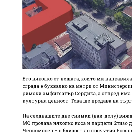
Ето няколко от нещата, които ми направих
сграда е буквално на метри от Министерски
римски амфитеатър Сердика, а отпред има з
културна ценност. Това ще продава на тър
На следващите две снимки (най-долу) вижд
МО продава няколко носа и парцели близо д
Черноморец – в близост до прочутия Росен