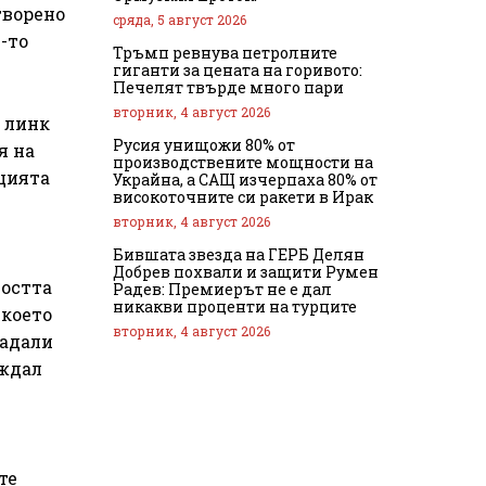
творено
сряда, 5 август 2026
-то
Тръмп ревнува петролните
гиганти за цената на горивото:
Печелят твърде много пари
вторник, 4 август 2026
а линк
Русия унищожи 80% от
я на
производствените мощности на
ацията
Украйна, а САЩ изчерпаха 80% от
високоточните си ракети в Ирак
вторник, 4 август 2026
Бившата звезда на ГЕРБ Делян
Добрев похвали и защити Румен
ността
Радев: Премиерът не е дал
никакви проценти на турците
 което
вторник, 4 август 2026
надали
иждал
те