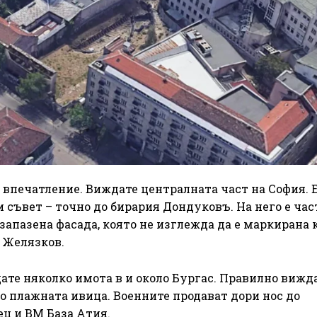
а впечатление. Виждате централната част на София. 
 съвет – точно до бирария Дондуковъ. На него е час
апазена фасада, която не изглежда да е маркирана 
г Желязков.
ате няколко имота в и около Бургас. Правилно вижда
о плажната ивица. Военните продават дори нос до
ец и ВМ База Атия.