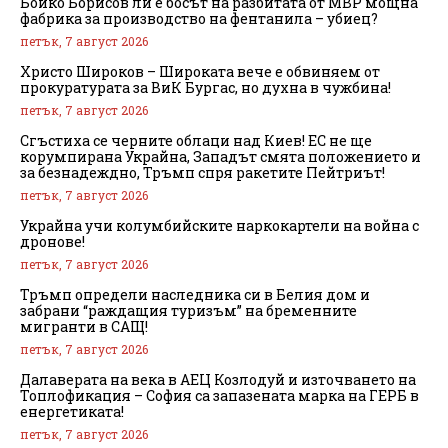
Бойко Борисов ли е босът на разбитата от МВР мощна
фабрика за производство на фентанила – убиец?
петък, 7 август 2026
Христо Широков – Широката вече е обвиняем от
прокуратурата за ВиК Бургас, но духна в чужбина!
петък, 7 август 2026
Сгъстиха се черните облаци над Киев! ЕС не ще
корумпирана Украйна, Западът смята положението и
за безнадеждно, Тръмп спря ракетите Пейтриът!
петък, 7 август 2026
Украйна учи колумбийските наркокартели на война с
дронове!
петък, 7 август 2026
Тръмп определи наследника си в Белия дом и
забрани “раждащия туризъм” на бременните
мигранти в САЩ!
петък, 7 август 2026
Далаверата на века в АЕЦ Козлодуй и източването на
Топлофикация – София са запазената марка на ГЕРБ в
енергетиката!
петък, 7 август 2026