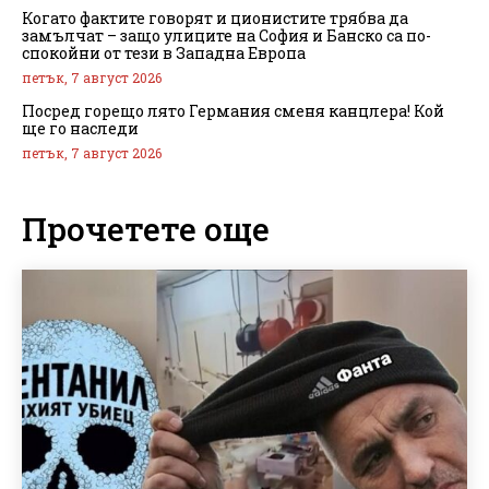
Когато фактите говорят и ционистите трябва да
замълчат – защо улиците на София и Банско са по-
спокойни от тези в Западна Европа
петък, 7 август 2026
Посред горещо лято Германия сменя канцлера! Кой
ще го наследи
петък, 7 август 2026
Прочетете още