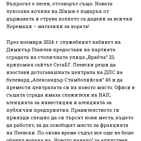
Въпросът е лесен, отговорът също. Новата
луксозна кочина на Шиши е подарък от
държавата и струва колкото са дадени за всички
Хоремаци – магазини за хората!
През ноември 2024 г. служебният кабинет на
Димитър Главчев предостави на партията
сградата на столичната улица „Врабча“ 23,
припомня сайтът СегаБГ. Пеевски реши да
изостави дотогавашната централа на ДПС на
булевард „Александър Стамболийски“ 45 и да
премести централата си на новото място. Офиси в
същата сграда имаха служители на НАП,
агенцията за инвестиции и агенцията за
публични предприятия. Правителството ги
принуди спешно да си търсят нови места, където
да работят, за да освободят място за фракцията
на Пеевски. По онова време съдът все още не беше
обявил водача на „Новото начало“ за единствен