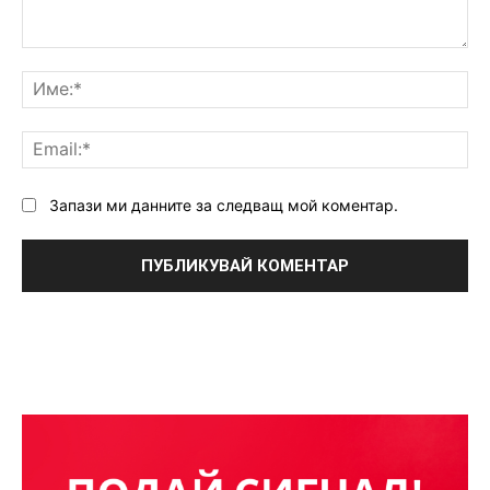
Коментар:
Им
Ema
Запази ми данните за следващ мой коментар.