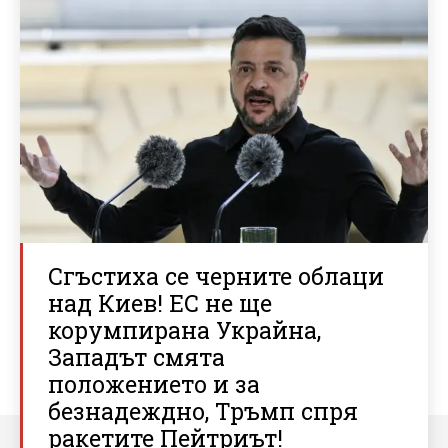
Сгъстиха се черните облаци
над Киев! ЕС не ще
корумпирана Украйна,
Западът смята
положението и за
безнадеждно, Тръмп спря
ракетите Пейтриът!