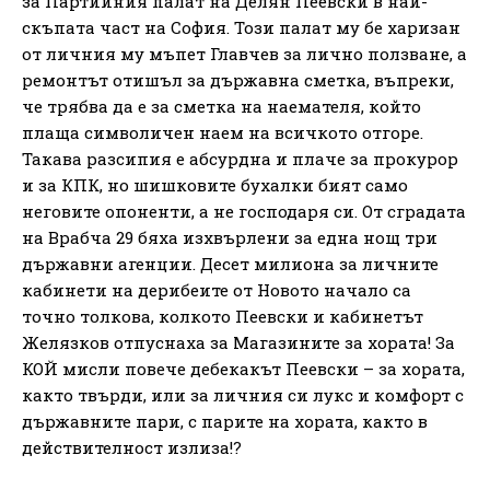
за Партийния палат на Делян Пеевски в най-
скъпата част на София. Този палат му бе харизан
от личния му мъпет Главчев за лично ползване, а
ремонтът отишъл за държавна сметка, въпреки,
че трябва да е за сметка на наемателя, който
плаща символичен наем на всичкото отгоре.
Такава разсипия е абсурдна и плаче за прокурор
и за КПК, но шишковите бухалки бият само
неговите опоненти, а не господаря си. От сградата
на Врабча 29 бяха изхвърлени за една нощ три
държавни агенции. Десет милиона за личните
кабинети на дерибеите от Новото начало са
точно толкова, колкото Пеевски и кабинетът
Желязков отпуснаха за Магазините за хората! За
КОЙ мисли повече дебекакът Пеевски – за хората,
както твърди, или за личния си лукс и комфорт с
държавните пари, с парите на хората, както в
действителност излиза!?