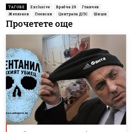
ТАГОВЕ
Exclusive
Врабча 29
Главчев
Желязков
Пеевски
Централа ДПС
Шиши
Прочетете още