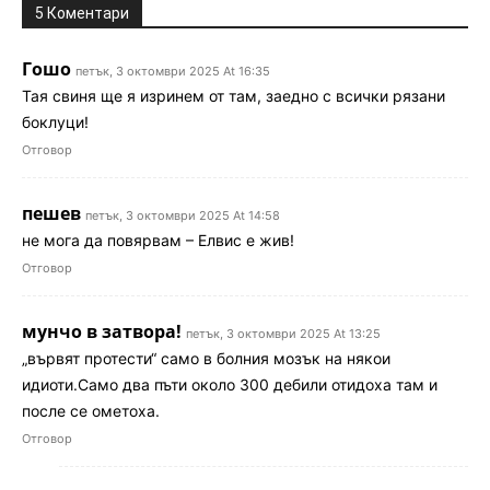
5 Коментари
Гошо
петък, 3 октомври 2025 At 16:35
Тая свиня ще я изринем от там, заедно с всички рязани
боклуци!
Отговор
пешев
петък, 3 октомври 2025 At 14:58
не мога да повярвам – Елвис е жив!
Отговор
мунчо в затвора!
петък, 3 октомври 2025 At 13:25
„вървят протести“ само в болния мозък на някои
идиоти.Само два пъти около 300 дебили отидоха там и
после се ометоха.
Отговор