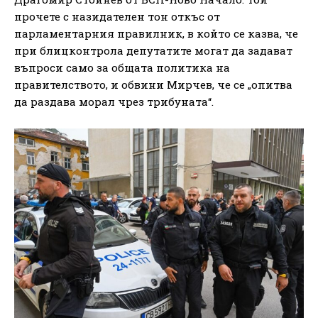
прочете с назидателен тон откъс от
парламентарния правилник, в който се казва, че
при блицконтрола депутатите могат да задават
въпроси само за общата политика на
правителството, и обвини Мирчев, че се „опитва
да раздава морал чрез трибуната“.