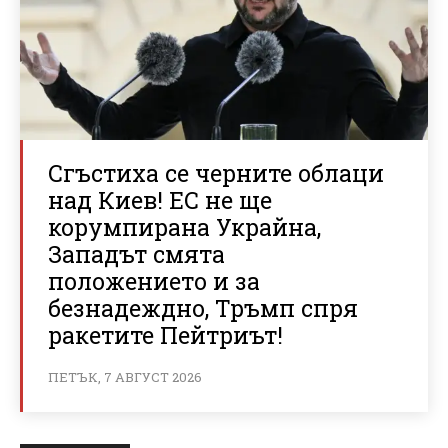
Сгъстиха се черните облаци
над Киев! ЕС не ще
корумпирана Украйна,
Западът смята
положението и за
безнадеждно, Тръмп спря
ракетите Пейтриът!
ПЕТЪК, 7 АВГУСТ 2026