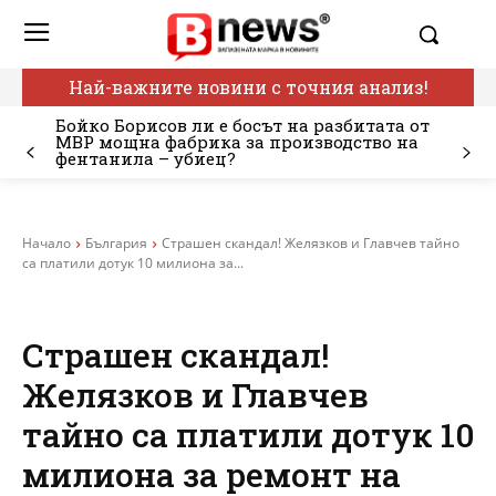
Най-важните новини с точния анализ!
Бойко Борисов ли е босът на разбитата от
МВР мощна фабрика за производство на
фентанила – убиец?
Начало
България
Страшен скандал! Желязков и Главчев тайно
са платили дотук 10 милиона за...
Страшен скандал!
Желязков и Главчев
тайно са платили дотук 10
милиона за ремонт на