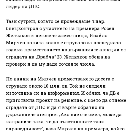
лидер на ДПС.
Тази сутрин, когато се провеждаше т.нар.
блицконтрол с участието на премиера Росен
Желязков и неговите заместници, Ивайло
Мирчев попита колко е струвало за последната
година преместването на държавните агенции от
сградата на „Врабча“ 23. Желязков обеща да
провери и да му даде точните числа.
По данни на Мирчев преместването досега е
струвало около 10 млн. лв. Той не сподели
източника си на информация. И обяви, че ДБ е
приготвила проект на решение, с което да отнеме
сградата от ДПС и да я върне обратно на
държавните агенции. „Ако вие сте смел, може да
направите така, че да възстановите тази
справедливост“, каза Мирчев на премиера, който