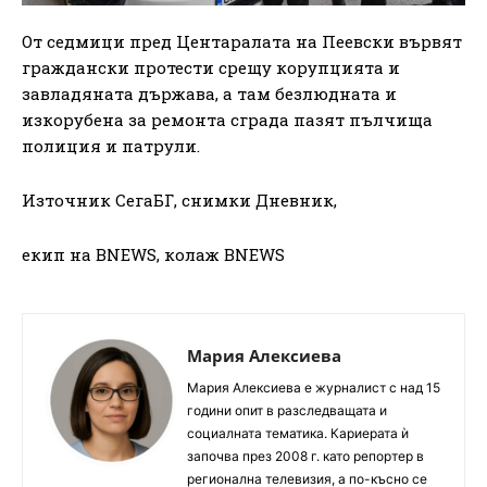
От седмици пред Центаралата на Пеевски вървят
граждански протести срещу корупцията и
завладяната държава, а там безлюдната и
изкорубена за ремонта сграда пазят пълчища
полиция и патрули.
Източник СегаБГ, снимки Дневник,
екип на BNEWS, колаж BNEWS
Мария Алексиева
Мария Алексиева е журналист с над 15
години опит в разследващата и
социалната тематика. Кариерата ѝ
започва през 2008 г. като репортер в
регионална телевизия, а по-късно се