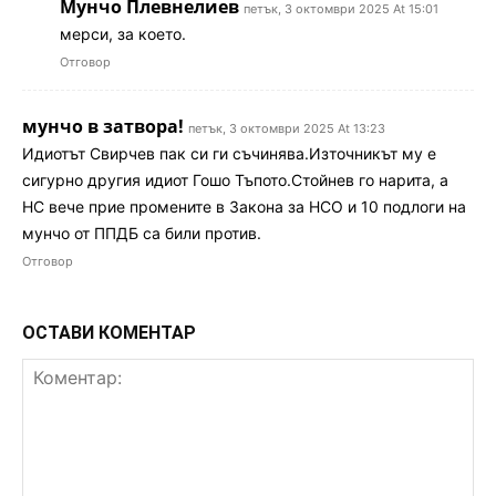
Мунчо Плевнелиев
петък, 3 октомври 2025 At 15:01
мерси, за което.
Отговор
мунчо в затвора!
петък, 3 октомври 2025 At 13:23
Идиотът Свирчев пак си ги съчинява.Източникът му е
сигурно другия идиот Гошо Тъпото.Стойнев го нарита, а
НС вече прие промените в Закона за НСО и 10 подлоги на
мунчо от ППДБ са били против.
Отговор
ОСТАВИ КОМЕНТАР