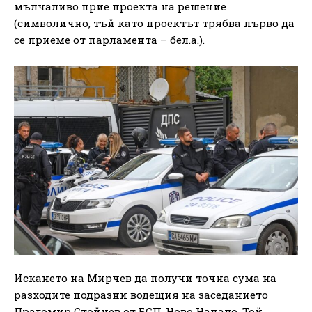
мълчаливо прие проекта на решение
(символично, тъй като проектът трябва първо да
се приеме от парламента – бел.а.).
Искането на Мирчев да получи точна сума на
разходите подразни водещия на заседанието
Драгомир Стойнев от БСП-Ново Начало. Той