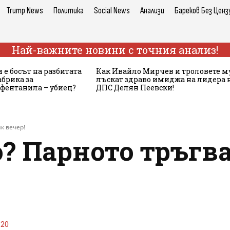
Trump News
Политика
Social News
Анализи
Бареков Без Ценз
Най-важните новини с точния анализ!
 е босът на разбитата
Как Ивайло Мирчев и троловете м
брика за
лъскат здраво имиджа на лидера 
 фентанила – убиец?
ДПС Делян Пеевски!
к вечер!
? Парното тръгва
20