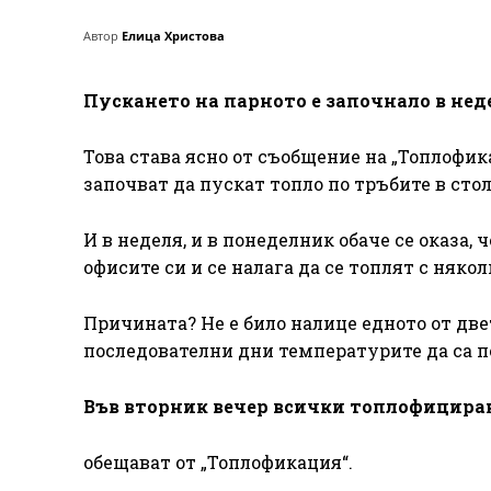
Автор
Елица Христова
Пускането на парното е започнало в неде
Това става ясно от съобщение на „Топлофик
започват да пускат топло по тръбите в сто
И в неделя, и в понеделник обаче се оказа,
офисите си и се налага да се топлят с няко
Причината? Не е било налице едното от две
последователни дни температурите да са по
Във вторник вечер всички топлофициран
обещават от „Топлофикация“.