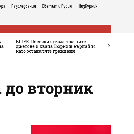
ура
Разследвания
Светът и Русия
НюзКурник
у
BLIFE: Пеевски отказа частните
на
джетове и хвана Тюркиш еърлайнс
като останалите граждани
 до вторник