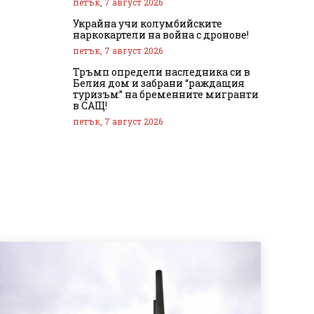
петък, 7 август 2026
Украйна учи колумбийските
наркокартели на война с дронове!
петък, 7 август 2026
Тръмп определи наследника си в
Белия дом и забрани “раждащия
туризъм” на бременните мигранти
в САЩ!
петък, 7 август 2026