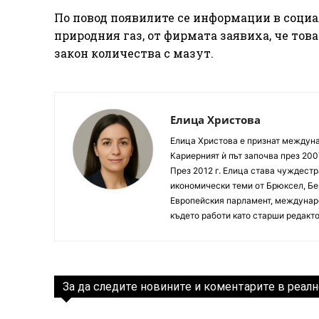
По повод появилите се информации в социа
природния газ, от фирмата заявиха, че тов
закон количества с мазут.
Елица Христова
Елица Христова е признат междунар
Кариерният ѝ път започва през 200
През 2012 г. Елица става чуждестр
икономически теми от Брюксел, Бер
Европейския парламент, междунаро
където работи като старши редакто
За да следите новините и коментарите в реалн