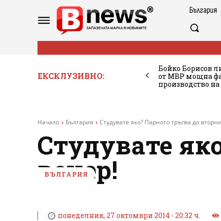
България
Бойко Борисов ли
ЕКСКЛУЗИВНО:
от МВР мощна фа
производство на
Начало
България
Студувате яко? Парното тръгва до вторни
Студувате яко
вечер!
БЪЛГАРИЯ
понеделник, 27 октомври 2014 - 20:32 ч.