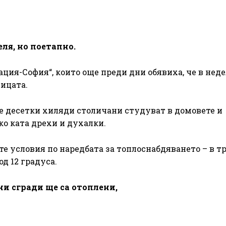
ля, но поетапно.
ация-София“, които още преди дни обявиха, че в нед
лицата.
 че десетки хиляди столичани студуват в домовете и
лко ката дрехи и духалки.
те условия по наредбата за топлоснабдяването – в т
д 12 градуса.
и сгради ще са отоплени,