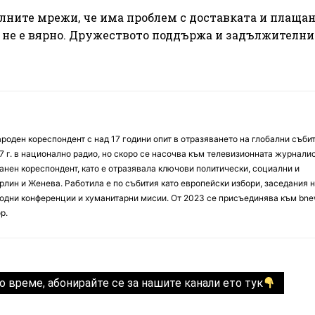
лните мрежи, че има проблем с доставката и плащан
а не е вярно. Дружеството поддържа и задължителни
оден кореспондент с над 17 години опит в отразяването на глобални събит
7 г. в национално радио, но скоро се насочва към телевизионната журналис
анен кореспондент, като е отразявала ключови политически, социални и
лин и Женева. Работила е по събития като европейски избори, заседания 
дни конференции и хуманитарни мисии. От 2023 се присъединява към bne
р.
о време, абонирайте се за нашите канали ето тук