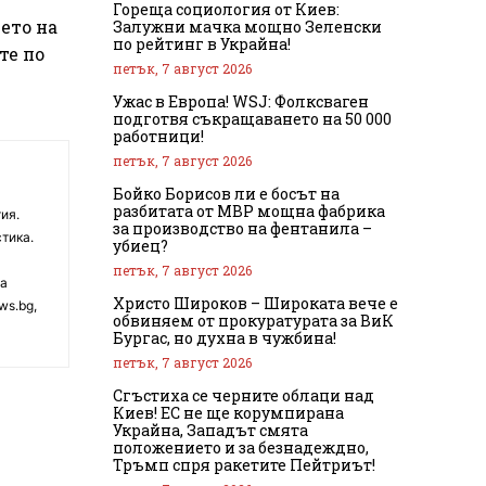
Гореща социология от Киев:
ето на
Залужни мачка мощно Зеленски
по рейтинг в Украйна!
те по
петък, 7 август 2026
Ужас в Европа! WSJ: Фолксваген
подготвя съкращаването на 50 000
работници!
петък, 7 август 2026
Бойко Борисов ли е босът на
разбитата от МВР мощна фабрика
ия.
за производство на фентанила –
тика.
убиец?
петък, 7 август 2026
на
Христо Широков – Широката вече е
ws.bg,
обвиняем от прокуратурата за ВиК
Бургас, но духна в чужбина!
петък, 7 август 2026
Сгъстиха се черните облаци над
Киев! ЕС не ще корумпирана
Украйна, Западът смята
положението и за безнадеждно,
Тръмп спря ракетите Пейтриът!