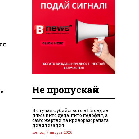
еля
Не пропускай
ри
В случая с убийството в Пловдив
няма нито деца, нито педофил, а
само жертви на криворазбраната
цивилизация
петък, 7 август 2026