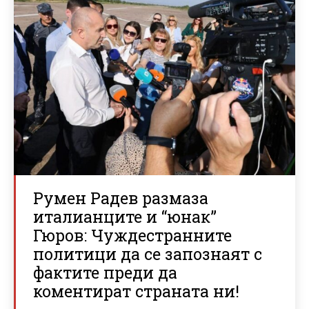
Румен Радев размаза
италианците и “юнак”
Гюров: Чуждестранните
политици да се запознаят с
фактите преди да
коментират страната ни!