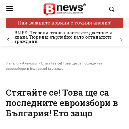
Най-важните новини с точния анализ!
BLIFE: Пеевски отказа частните джетове и
хвана Тюркиш еърлайнс като останалите
граждани
Начало
Анализи
Стягайте се! Това ще са последните
евроизбори в България! Ето защо
Стягайте се! Това ще са
последните евроизбори в
България! Ето защо