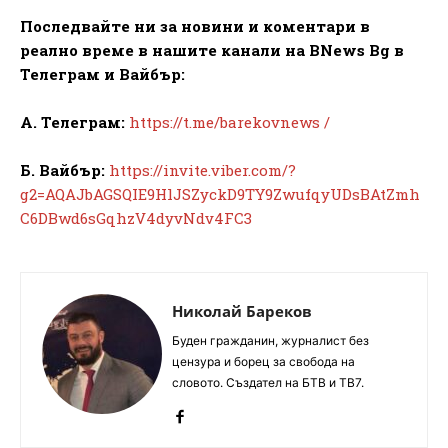
Последвайте ни за новини и коментари в
реално време в нашите канали на BNews Bg в
Телеграм и Вайбър:
А. Телеграм:
https://t.me/barekovnews /
Б. Вайбър:
https://invite.viber.com/?
g2=AQAJbAGSQIE9HlJSZyckD9TY9ZwufqyUDsBAtZmh
C6DBwd6sGqhzV4dyvNdv4FC3
Николай Бареков
Буден гражданин, журналист без
цензура и борец за свобода на
словото. Създател на БТВ и ТВ7.