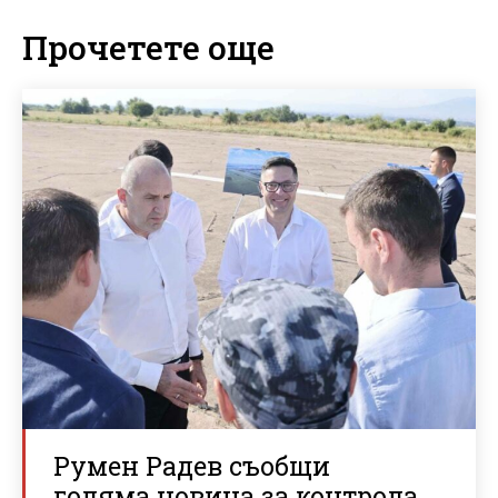
Прочетете още
Румен Радев съобщи
голяма новина за контрола