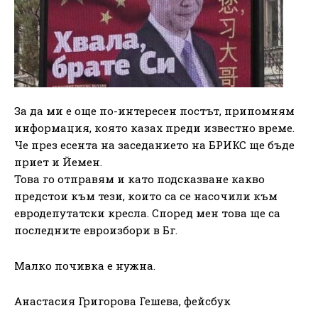
За да ми е още по-интересен постът, припомням
информация, която казах преди известно време.
Че през есента на заседанието на БРИКС ще бъде
приет и Йемен.
Това го отправям и като подсказване какво
предстои към тези, които са се насочили към
евродепутатски кресла. Според мен това ще са
последните евроизбори в Бг.
Малко почивка е нужна.
Анастасия Григорова Гешева, фейсбук