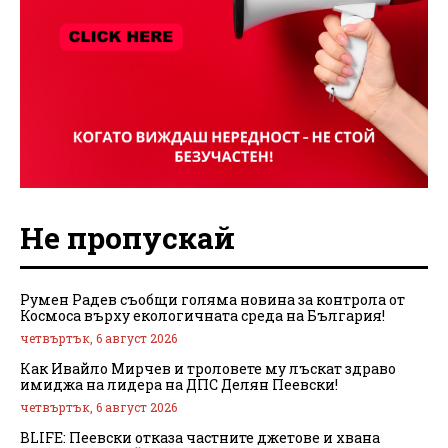
Не пропускай
Румен Радев съобщи голяма новина за контрола от
Космоса върху екологичната среда на България!
четвъртък, 6 август 2026
Как Ивайло Мирчев и троловете му лъскат здраво
имиджа на лидера на ДПС Делян Пеевски!
четвъртък, 6 август 2026
BLIFE: Пеевски отказа частните джетове и хвана