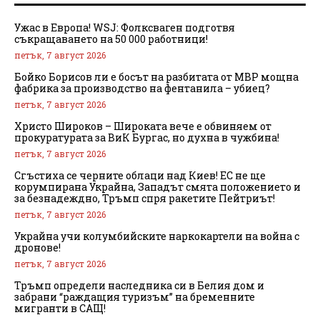
Ужас в Европа! WSJ: Фолксваген подготвя
съкращаването на 50 000 работници!
петък, 7 август 2026
Бойко Борисов ли е босът на разбитата от МВР мощна
фабрика за производство на фентанила – убиец?
петък, 7 август 2026
Христо Широков – Широката вече е обвиняем от
прокуратурата за ВиК Бургас, но духна в чужбина!
петък, 7 август 2026
Сгъстиха се черните облаци над Киев! ЕС не ще
корумпирана Украйна, Западът смята положението и
за безнадеждно, Тръмп спря ракетите Пейтриът!
петък, 7 август 2026
Украйна учи колумбийските наркокартели на война с
дронове!
петък, 7 август 2026
Тръмп определи наследника си в Белия дом и
забрани “раждащия туризъм” на бременните
мигранти в САЩ!