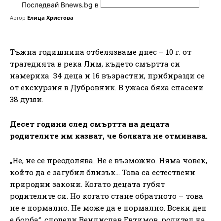
Последвай Bnews.bg в
Автор
Елица Христова
Тъжна годишнина отбелязваме днес – 10 г. от
трагедията в река Лим, където смъртта си
намериха 34 деца и 16 възрастни, прибиращи се
от екскурзия в Дубровник. В ужаса бяха спасени
38 души.
Десет години след смъртта на децата
родителите им казват, че болката не отминава.
„Не, не се преодолява. Не е възможно. Няма човек,
който да е загубил близък… Това са естествени
природни закони. Когато децата губят
родителите си. Но когато стане обратното – това
не е нормално. Не може да е нормално. Всеки ден
е борба“, сподели Венцислав Евтимов, родител на