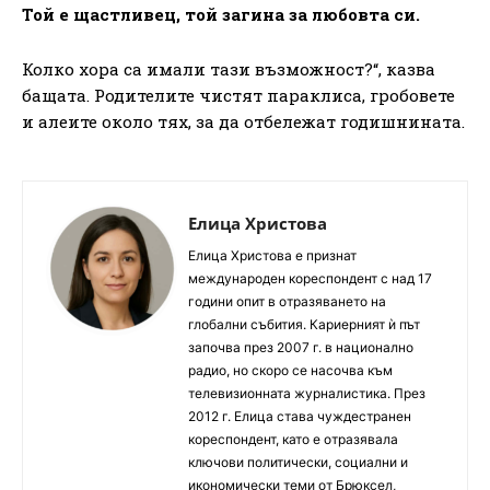
Той е щастливец, той загина за любовта си.
Колко хора са имали тази възможност?“, казва
бащата. Родителите чистят параклиса, гробовете
и алеите около тях, за да отбележат годишнината.
Елица Христова
Елица Христова е признат
международен кореспондент с над 17
години опит в отразяването на
глобални събития. Кариерният ѝ път
започва през 2007 г. в национално
радио, но скоро се насочва към
телевизионната журналистика. През
2012 г. Елица става чуждестранен
кореспондент, като е отразявала
ключови политически, социални и
икономически теми от Брюксел,