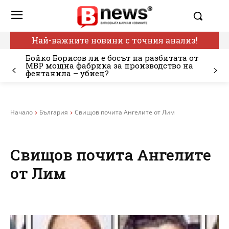
Най-важните новини с точния анализ!
Бойко Борисов ли е босът на разбитата от
МВР мощна фабрика за производство на
фентанила – убиец?
Начало
България
Свищов почита Ангелите от Лим
Свищов почита Ангелите
от Лим