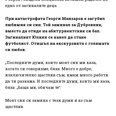
едно от загиналите деца.
При катастрофата Георги Манзаров е загубил
любимия си син. Той заминал за Дубровник,
вместо да отиде на абитуриентския си бал.
Загиналият Юлиян се канел да стане
футболист. Отишъл на екскурзията с голямата
си любов.
„Последните думи, които моят син ми каза,
когато си говорихме, бяха: Много е добре,
изключително щастлив съм, имам много работи
да ти разкажа. И последните думи, които ми каза,
бяха: „Баща ми, обичам те“.
Моят син си замина с тези думи и аз съм
щастлив.