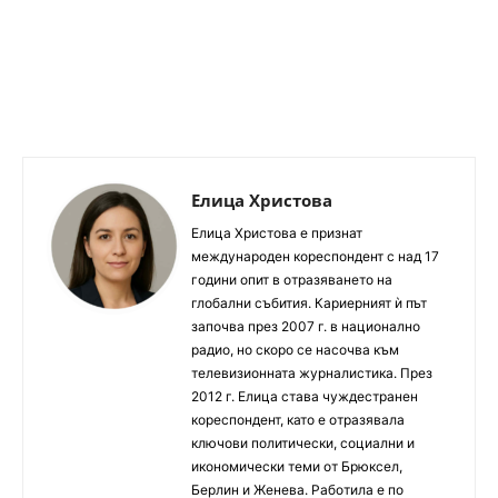
Елица Христова
Елица Христова е признат
международен кореспондент с над 17
години опит в отразяването на
глобални събития. Кариерният ѝ път
започва през 2007 г. в национално
радио, но скоро се насочва към
телевизионната журналистика. През
2012 г. Елица става чуждестранен
кореспондент, като е отразявала
ключови политически, социални и
икономически теми от Брюксел,
Берлин и Женева. Работила е по