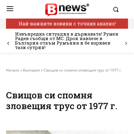
Най-важните новини с точния анализ!
Извънредна ситуация в държавата! Румен
Радев съобщи от МС: Дрон навлезе в
България откъм Румъния и бе взривен
тази сутрин!
Начало
България
Свищов си спомня зловещия трус от 1977 г.
Свищов си спомня
зловещия трус от 1977 г.