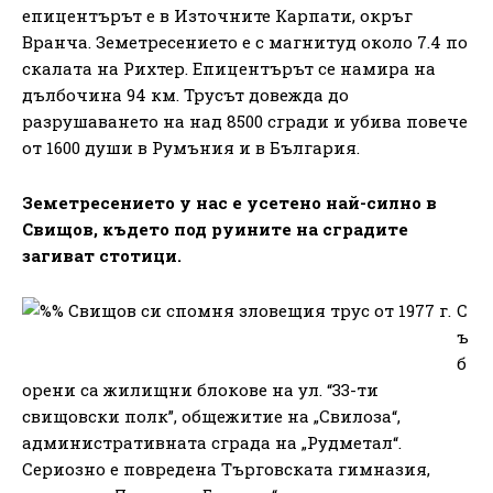
епицентърът е в Източните Карпати, окръг
Вранча. Земетресението е с магнитуд около 7.4 по
скалата на Рихтер. Епицентърът се намира на
дълбочина 94 км. Трусът довежда до
разрушаването на над 8500 сгради и убива повече
от 1600 души в Румъния и в България.
Земетресението у нас е усетено най-силно в
Свищов, където под руините на сградите
загиват стотици.
С
ъ
б
орени са жилищни блокове на ул. “33-ти
свищовски полк”, общежитие на „Свилоза“,
административната сграда на „Рудметал“.
Сериозно е повредена Търговската гимназия,