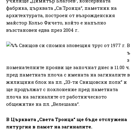
училище „Димитър Благоев“, консервната
фабрика, църквата „Св.Троица“, паметник на
архитектурата, построен от възрожденския
майстор Кольо Фичето, който е напълно
възстановен едва през 2004 г..
В
ъ
з
поменателните прояви ще започнат днес в 11.00 ч.
пред паметната плоча с имената на загиналите в
жилищния блок на пл. „33-ти Свищовски полк” и
ще продължат с поклонение пред паметната
плоча на загиналите от работническото
общежитие на пл. „Велешана“.
В Църквата „Света Троица“ ще бъде отслужена
литургия в памет на загиналите.