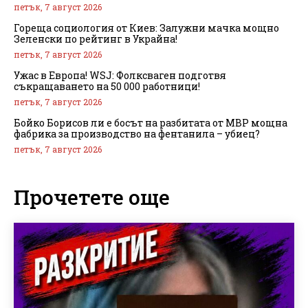
петък, 7 август 2026
Гореща социология от Киев: Залужни мачка мощно
Зеленски по рейтинг в Украйна!
петък, 7 август 2026
Ужас в Европа! WSJ: Фолксваген подготвя
съкращаването на 50 000 работници!
петък, 7 август 2026
Бойко Борисов ли е босът на разбитата от МВР мощна
фабрика за производство на фентанила – убиец?
петък, 7 август 2026
Прочетете още