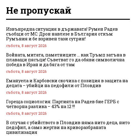
Не пропускай
Извънредна ситуация в държавата! Румен Радев
съобщи от МС: Дрон навлезе в България откъм
Румъния и бе взривен тази сутрин!
събота, 8 август 2026
Войната, митата, паметниците … как Тръмп затъна в
плаващи пясъци! Съветват го да обяви символична
победа в Иран и да бяга от там
събота, 8 август 2026
Емануела и Карбовски скочиха с позиция в защита на
децата – убийци на педофили от Пловдив
събота, 8 август 2026
Гореща социология: Партията на Радев бие ГЕРБ с
четворна разлика – 43% на 12 !!!
събота, 8 август 2026
В случая с убийството в Пловдив няма нито деца, нито
педофил, а само жертви на криворазбраната
цивилизация