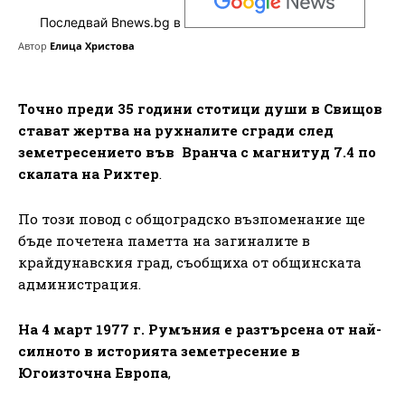
Последвай Bnews.bg в
Автор
Елица Христова
Точно преди 35 години стотици души
в Свищов
стават жертва на рухналите сгради
след
земетресението във Вранча с магнитуд 7.4 по
скалата на Рихтер
.
По този повод с общоградско възпоменание ще
бъде почетена паметта на загиналите в
крайдунавския град, съобщиха от общинската
администрация.
На 4 март 1977 г. Румъния е разтърсена от най-
силното в историята земетресение в
Югоизточна Европа
,