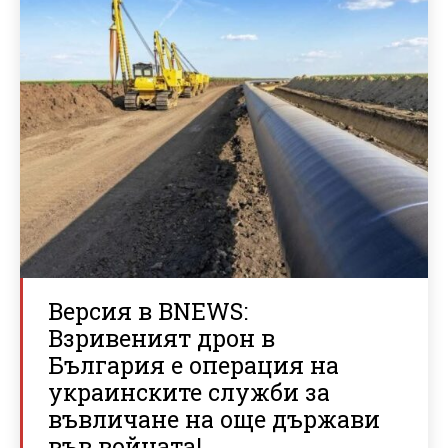
Версия в BNEWS:
Взривеният дрон в
България е операция на
украинските служби за
въвличане на още държави
във войната!