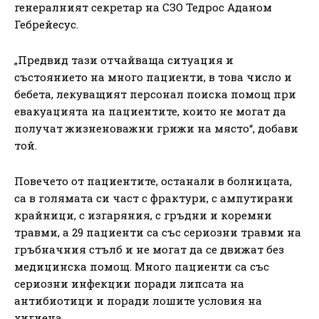
генералният секретар на СЗО Тедрос Аданом
Гебрейесус.
„Предвид тази отчайваща ситуация и
състоянието на много пациенти, в това число и
бебета, лекуващият персонал поиска помощ при
евакуацията на пациентите, които не могат да
получат жизненоважни грижи на място“, добави
той.
Повечето от пациентите, останали в болницата,
са в голямата си част с фрактури, с ампутирани
крайници, с изгаряния, с гръдни и коремни
травми, а 29 пациенти са със сериозни травми на
гръбначния стълб и не могат да се движат без
медицинска помощ. Много пациенти са със
сериозни инфекции поради липсата на
антибиотици и поради лошите условия на
хигиена.