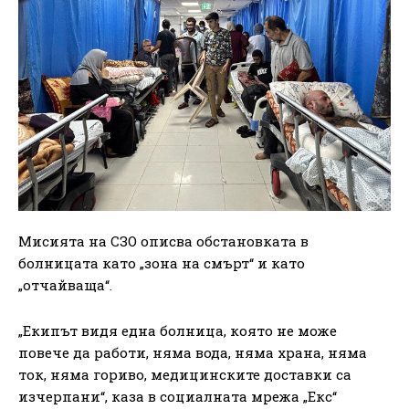
Мисията на СЗО описва обстановката в
болницата като „зона на смърт“ и като
„отчайваща“.
„Екипът видя една болница, която не може
повече да работи, няма вода, няма храна, няма
ток, няма гориво, медицинските доставки са
изчерпани“, каза в социалната мрежа „Екс“