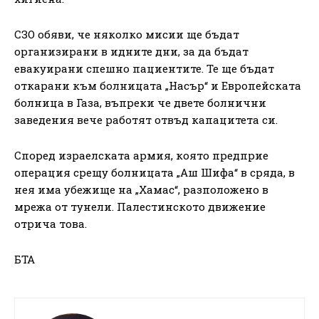
СЗО обяви, че няколко мисии ще бъдат
организирани в идните дни, за да бъдат
евакуирани спешно пациентите. Те ще бъдат
откарани към болницата „Насър“ и Европейската
болница в Газа, въпреки че двете болнични
заведения вече работят отвъд капацитета си.
Според израелската армия, която предприе
операция срещу болницата „Аш Шифа“ в сряда, в
нея има убежище на „Хамас“, разположено в
мрежа от тунели. Палестинското движение
отрича това.
БТА