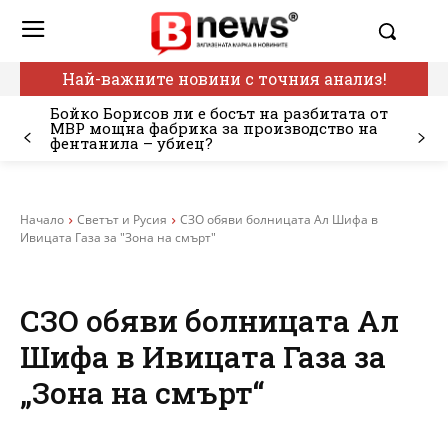
Най-важните новини с точния анализ!
Бойко Борисов ли е босът на разбитата от
МВР мощна фабрика за производство на
фентанила – убиец?
Начало
Светът и Русия
СЗО обяви болницата Ал Шифа в
Ивицата Газа за "Зона на смърт"
СЗО обяви болницата Ал
Шифа в Ивицата Газа за
„Зона на смърт“