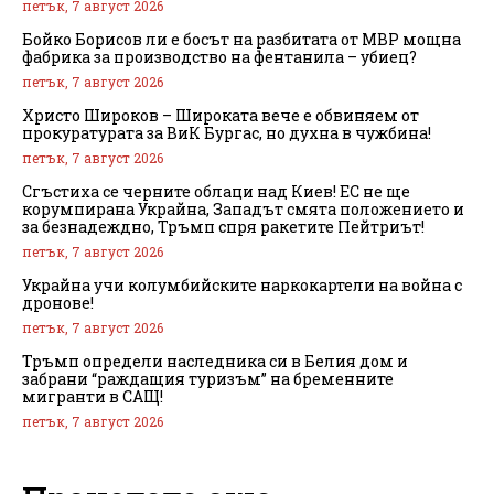
петък, 7 август 2026
Бойко Борисов ли е босът на разбитата от МВР мощна
фабрика за производство на фентанила – убиец?
петък, 7 август 2026
Христо Широков – Широката вече е обвиняем от
прокуратурата за ВиК Бургас, но духна в чужбина!
петък, 7 август 2026
Сгъстиха се черните облаци над Киев! ЕС не ще
корумпирана Украйна, Западът смята положението и
за безнадеждно, Тръмп спря ракетите Пейтриът!
петък, 7 август 2026
Украйна учи колумбийските наркокартели на война с
дронове!
петък, 7 август 2026
Тръмп определи наследника си в Белия дом и
забрани “раждащия туризъм” на бременните
мигранти в САЩ!
петък, 7 август 2026