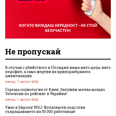
Не пропускай
В случая с убийството в Пловдив няма нито деца, нито
педофил, а само жертви на криворазбраната
цивилизация
петък, 7 август 2026
Гореща социология от Киев: Залужни мачка мощно
Зеленски по рейтинг в Украйна!
петък, 7 август 2026
Ужас в Европа! WSJ: Фолксваген подготвя
съкращаването на 50 000 работници!