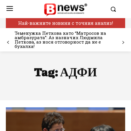
Най-важните новини с точния анализ!
Теменужка Петкова като “Матросов на
амбразурата”: Аз назначих Людмила
Петкова, аз нося отговорност да не е
бухалка!
Tag:
АДФИ