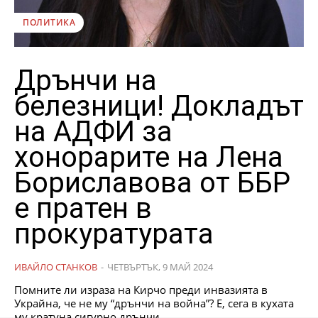
ПОЛИТИКА
Дрънчи на
белезници! Докладът
на АДФИ за
хонорарите на Лена
Бориславова от ББР
е пратен в
прокуратурата
ИВАЙЛО СТАНКОВ
-
ЧЕТВЪРТЪК, 9 МАЙ 2024
Помните ли израза на Кирчо преди инвазията в
Украйна, че не му “дрънчи на война”? Е, сега в кухата
му кратуна сигурно дрънчи...