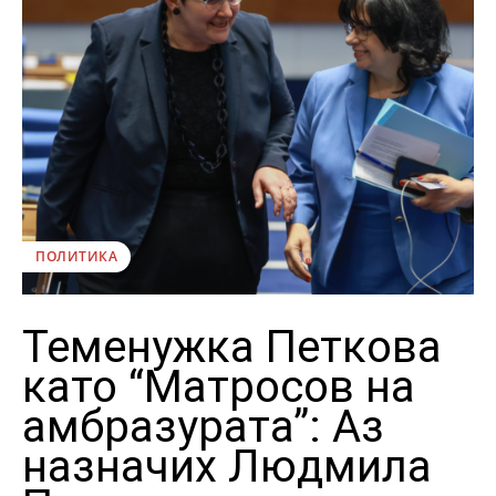
ПОЛИТИКА
Теменужка Петкова
като “Матросов на
амбразурата”: Аз
назначих Людмила