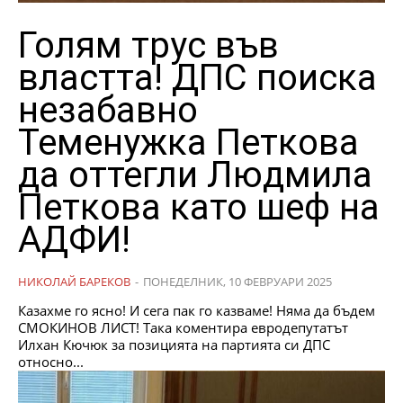
Голям трус във
властта! ДПС поиска
незабавно
Теменужка Петкова
да оттегли Людмила
Петкова като шеф на
АДФИ!
НИКОЛАЙ БАРЕКОВ
-
ПОНЕДЕЛНИК, 10 ФЕВРУАРИ 2025
Казахме го ясно! И сега пак го казваме! Няма да бъдем
СМОКИНОВ ЛИСТ! Така коментира евродепутатът
Илхан Кючюк за позицията на партията си ДПС
относно...