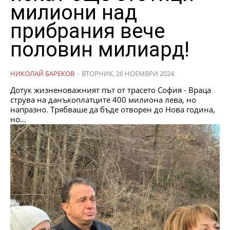
милиони над
прибрания вече
половин милиард!
НИКОЛАЙ БАРЕКОВ
-
ВТОРНИК, 26 НОЕМВРИ 2024
Дотук жизненоважният път от трасето София - Враца
струва на данъкоплатците 400 милиона лева, но
напразно. Трябваше да бъде отворен до Нова година,
но...