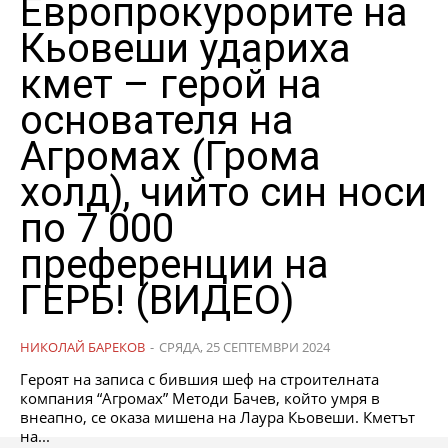
Европрокурорите на
Кьовеши удариха
кмет – герой на
основателя на
Агромах (Грома
холд), чийто син носи
по 7 000
преференции на
ГЕРБ! (ВИДЕО)
НИКОЛАЙ БАРЕКОВ
-
СРЯДА, 25 СЕПТЕМВРИ 2024
Героят на записа с бившия шеф на строителната
компания “Агромах” Методи Бачев, който умря в
внеапно, се оказа мишена на Лаура Кьовеши. Кметът
на...