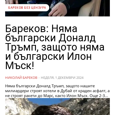
БАРЕКОВ БЕЗ ЦЕНЗУРА
Бареков: Няма
български Доналд
Тръмп, защото няма
и български Илон
Мъск!
НИКОЛАЙ БАРЕКОВ
-
НЕДЕЛЯ, 1 ДЕКЕМВРИ 2024
Няма български Доналд Тръмп, защото нашите
милиардери строят хотели в Дубай от краден асфалт, а
не строят ракети до Марс, както Илон Мъск. Още 2-3...