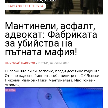
БАРЕКОВ БЕЗ ЦЕНЗУРА
Мантинели, асфалт,
адвокат: Фабриката
за убийства на
пътната мафия!
НИКОЛАЙ БАРЕКОВ
-
ПЕТЪК, 26 ЮНИ 2026
О, спомняте ли си, госпожо, преди десетина години?
Отляво надясно бившите собственици на ФК Левски -
Николай Иванов - Ники Мантинелата, Иво Тонев -
Агромах,...