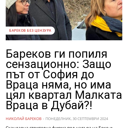
БАРЕКОВ БЕЗ ЦЕНЗУРА
Бареков ги попиля
сензационно: Защо
път от София до
Враца няма, но има
цял квартал Малката
Враца в Дубай?!
НИКОЛАЙ БАРЕКОВ
-
ПОНЕДЕЛНИК, 30 СЕПТЕМВРИ 2024
Скандална стрителна фирма под чадъра на Боко и