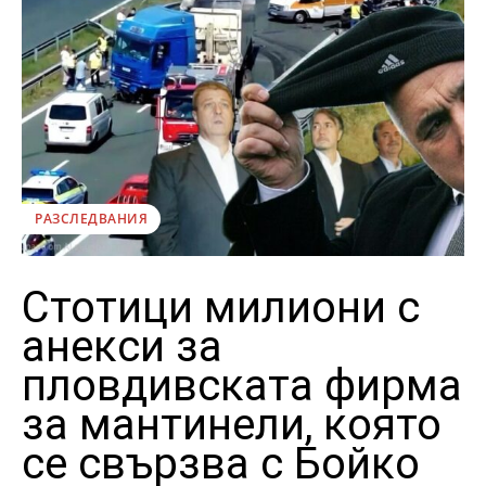
РАЗСЛЕДВАНИЯ
Стотици милиони с
анекси за
пловдивската фирма
за мантинели, която
се свързва с Бойко