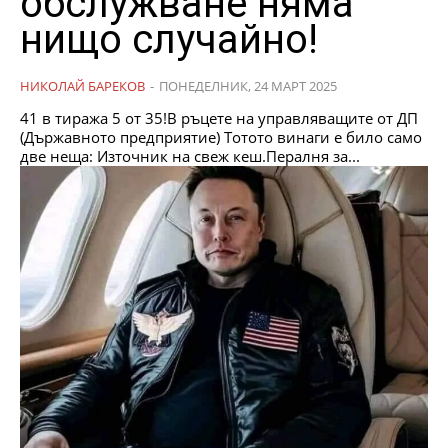
обслужване няма
нищо случайно!
НИКОЛАЙ БАРЕКОВ
-
ПОНЕДЕЛНИК, 24 МАРТ 2025
41 в тиража 5 от 35!В ръцете на управляващите от ДП
(Държавното предприятие) Тотото винаги е било само
две неща: Източник на свеж кеш.Пералня за...