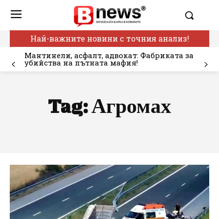
Най-важните новини с точния анализ!
Мантинели, асфалт, адвокат: Фабриката за
убийства на пътната мафия!
Tag:
Агромах