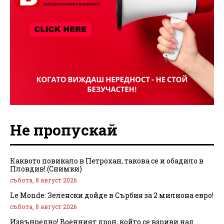
Не пропускай
Каквото повикало в Петрохан, такова се и обадило в
Пловдив! (Снимки)
събота, 8 август 2026
Le Monde: Зеленски дойде в Сърбия за 2 милиона евро!
събота, 8 август 2026
Извънредно! Военният дрон, който се взриви над