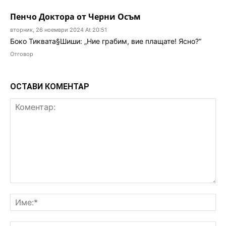
Пенчо Доктора от Черни Осъм
вторник, 26 ноември 2024 At 20:51
Боко Тиквата§Шиши: „Ние грабим, вие плащате! Ясно?“
Отговор
ОСТАВИ КОМЕНТАР
Коментар:
Им