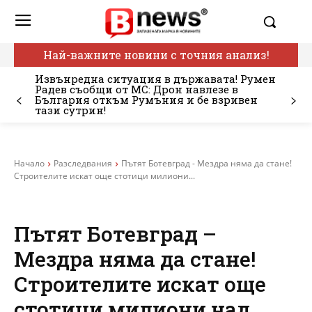
Най-важните новини с точния анализ!
Извънредна ситуация в държавата! Румен
Радев съобщи от МС: Дрон навлезе в
България откъм Румъния и бе взривен
тази сутрин!
Начало
Разследвания
Пътят Ботевград - Мездра няма да стане!
Строителите искат още стотици милиони...
Пътят Ботевград –
Мездра няма да стане!
Строителите искат още
стотици милиони над