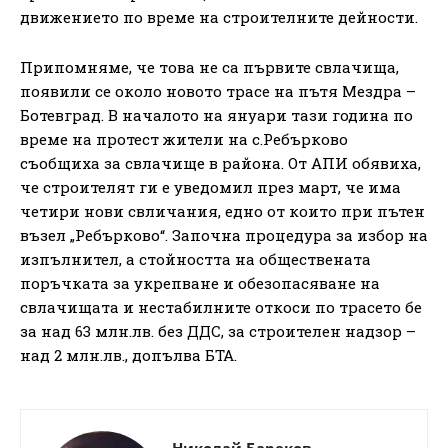
движението по време на строителните дейности.
Припомняме, че това не са първите свлачища,
появили се около новото трасе на пътя Мездра –
Ботевград. В началото на януари тази година по
време на протест жители на с.Ребърково
съобщиха за свлачище в района. От АПИ обявиха,
че строителят ги е уведомил през март, че има
четири нови свличания, едно от които при пътен
възел „Ребърково“. Започна процедура за избор на
изпълнител, а стойността на обществената
поръчката за укрепване и обезопасяване на
свлачищата и нестабилните откоси по трасето бе
за над 63 млн.лв. без ДДС, за строителен надзор –
над 2 млн.лв., допълва БТА.