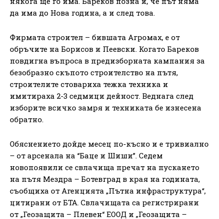
някога ще го има. Бареков позна и, че път няма
да има до Нова година, а и след това.
Фирмата строител – бившата Агромах, е от
обръчите на Борисов и Пеевски. Когато Бареков
повдигна въпроса в предизборната кампания за
безобразно скъпото строителство на пътя,
строителите стовариха тежка техника и
имитираха 2-3 седмици дейност. Веднага след
изборите всичко замря и техниката бе изнесена
обратно.
Обяснението дойде месец по-късно и е тривиално
– от арсенала на “Баце и Шиши”. Седем
новопоявили се свлачища пречат на пускането
на пътя Мездра – Ботевград в края на годината,
съобщиха от Агенцията „Пътна инфраструктура“,
цитирани от БТА. Свлачищата са регистрирани
от „Геозащита – Плевен“ ЕООД и „Геозащита –