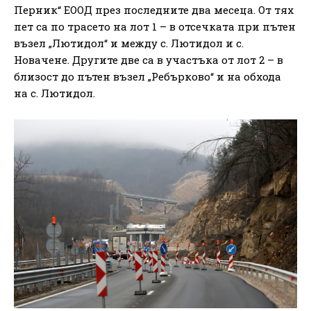
Перник“ ЕООД през последните два месеца. От тях
пет са по трасето на лот 1 – в отсечката при пътен
възел „Лютидол“ и между с. Лютидол и с.
Новачене. Другите две са в участъка от лот 2 – в
близост до пътен възел „Ребърково“ и на обхода
на с. Лютидол.