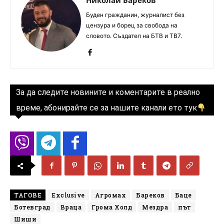
Николай Бареков
Буден гражданин, журналист без
цензура и борец за свобода на
словото. Създател на БТВ и ТВ7.
За да следите новините и коментарите в реално
време, абонирайте се за нашите канали ето тук
ТАГОВЕ
Exclusive
Агромах
Бареков
Баце
Ботевград
Враца
Грома Холд
Мездра
път
Шиши