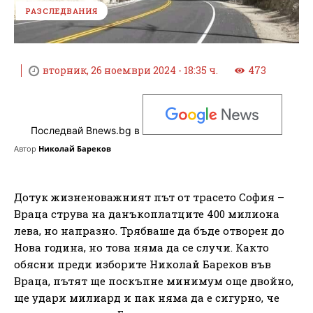
РАЗСЛЕДВАНИЯ
вторник, 26 ноември 2024 - 18:35 ч.
473
Последвай Bnews.bg в
Автор
Николай Бареков
Дотук жизненоважният път от трасето София –
Враца струва на данъкоплатците 400 милиона
лева, но напразно. Трябваше да бъде отворен до
Нова година, но това няма да се случи. Както
обясни преди изборите Николай Бареков във
Враца, пътят ще поскъпне минимум още двойно,
ще удари милиард и пак няма да е сигурно, че