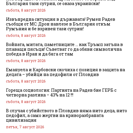
България тази сутрин, се оказа украински!
събота, 8 август 2026
Извънредна ситуация в държавата! Румен Радев
съобщи от МС: Дрон навлезе в България откъм
Румъния и бе взривен тази сутрин!
събота, 8 август 2026
Войната, митата, паметниците … как Тръмп затъна в
плаващи пясъци! Съветват го да обяви символична
победа в Иран и да бяга от там
събота, 8 август 2026
Емануела и Карбовски скочиха с позиция в защита на
децата – убийци на педофили от Пловдив
събота, 8 август 2026
Гореща социология: Партията на Радев бие ГЕРБ с
четворна разлика – 43% на 12 !!!
събота, 8 август 2026
В случая с убийството в Пловдив няма нито деца, нито
педофил, а само жертви на криворазбраната
цивилизация
петък, 7 август 2026