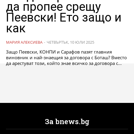
да пропее срещу
Пеевски! Ето защо и
как
МАРИЯ АЛЕКСИЕВА
-
ЧЕТВЪРТЪК, 10 ЮЛИ 2025
Защо Пеевски, КОНПИ и Сарафов пазят главния
виновник и най-знаещия за договора с Боташ? Вместо
да арестуват този, който знае всичко за договора с...
За bnews.bg