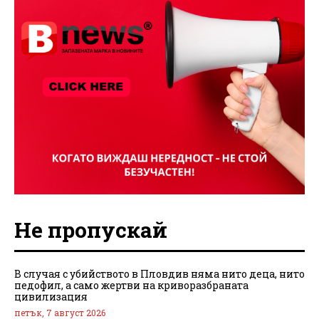
Не пропускай
В случая с убийството в Пловдив няма нито деца, нито
педофил, а само жертви на криворазбраната
цивилизация
петък, 7 август 2026