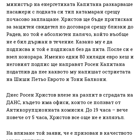
министър на енергетиката Капитана разкарваше
пасажери с лодката си тип катамаран срещу
почасово заплащане. Христов ще бъде притискан
за защитен свидетел по договаря срещу близки до
Радев, но той е абсолютен палячо, който въобще
не е бил държан в течение. Казано му е да
подписва и той е подписал без да пита. После си е
взел хонорара. Именно едни 80 хиляди евро кеш и
неговият подпис ще направят Росен Капитана
податлив да пее каквото му напишат остриетата
на Шиши Петьо Еврото и Тони Балкони.
Днес Росен Христов влезе на разпит в сградата на
ДАНС, където има офиси, които се ползват от
Антикорупционната комисия. До 19 часа – вече
повече от 5 часа, Христов все още не е излязъл.
На влизане той заяви, че е призован в качеството