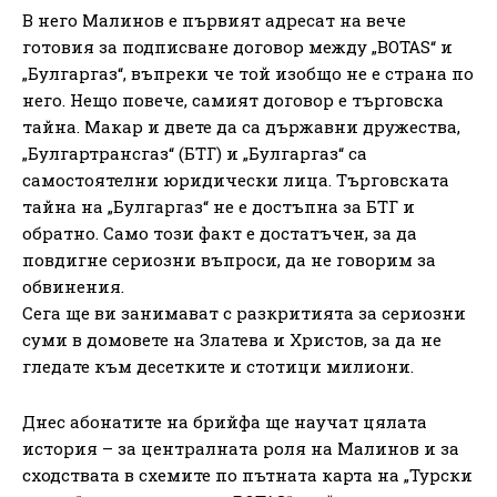
В него Малинов е първият адресат на вече
готовия за подписване договор между „BOTAS“ и
„Булгаргаз“, въпреки че той изобщо не е страна по
него. Нещо повече, самият договор е търговска
тайна. Макар и двете да са държавни дружества,
„Булгартрансгаз“ (БТГ) и „Булгаргаз“ са
самостоятелни юридически лица. Търговската
тайна на „Булгаргаз“ не е достъпна за БТГ и
обратно. Само този факт е достатъчен, за да
повдигне сериозни въпроси, да не говорим за
обвинения.
Сега ще ви занимават с разкритията за сериозни
суми в домовете на Златева и Христов, за да не
гледате към десетките и стотици милиони.
Днес абонатите на брийфа ще научат цялата
история – за централната роля на Малинов и за
сходствата в схемите по пътната карта на „Турски