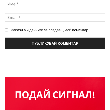
Им
Ema
Запази ми данните за следващ мой коментар.