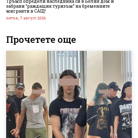
Тръмп определи наследника си в Белия дом и
забрани “раждащия туризъм” на бременните
мигранти в САЩ!
петък, 7 август 2026
Прочетете още