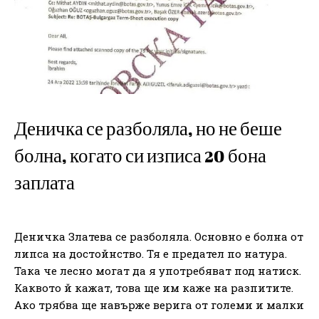
Деничка се разболяла, но не беше
болна, когато си изписа 20 бона
заплата
Деничка Златева се разболяла. Основно е болна от
липса на достойнство. Тя е предател по натура.
Така че лесно могат да я употребяват под натиск.
Каквото й кажат, това ще им каже на разпитите.
Ако трябва ще навърже верига от големи и малки