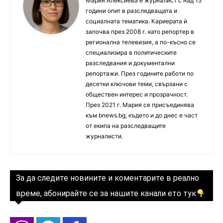
Мария Алексиева е журналист с над 15
години опит в разследващата и
социалната тематика. Кариерата ѝ
започва през 2008 г. като репортер в
регионална телевизия, а по-късно се
специализира в политическите
разследвания и документални
репортажи. През годините работи по
десетки ключови теми, свързани с
обществен интерес и прозрачност.
През 2021 г. Мария се присъединява
към bnews.bg, където и до днес е част
от екипа на разследващите
журналисти.
За да следите новините и коментарите в реално
време, абонирайте се за нашите канали ето тук