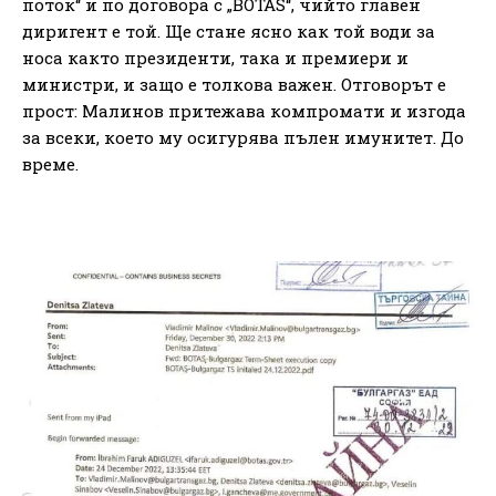
поток“ и по договора с „BOTAS“, чийто главен
диригент е той. Ще стане ясно как той води за
носа както президенти, така и премиери и
министри, и защо е толкова важен. Отговорът е
прост: Малинов притежава компромати и изгода
за всеки, което му осигурява пълен имунитет. До
време.