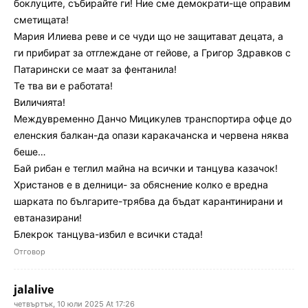
боклуците, събирайте ги! Ние сме демократи-ще оправим
сметищата!
Мария Илиева реве и се чуди що не защитават децата, а
ги прибират за отглеждане от гейове, а Григор Здравков с
Патарински се маат за фентанила!
Те тва ви е работата!
Виличията!
Междувременно Данчо Мицикулев транспортира офце до
еленския балкан-да опази каракачанска и червена няква
беше…
Бай рибан е теглил майна на всички и танцува казачок!
Христанов е в делници- за обяснение колко е вредна
шарката по българите-трябва да бъдат карантинирани и
евтаназирани!
Блекрок танцува-избил е всички стада!
Отговор
jalalive
четвъртък, 10 юли 2025 At 17:26