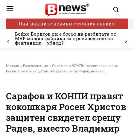
Най-важните новини с точния анализ!
Бойко Борисов ли е босът на разбитата от
МВР мощна фабрика за производство на
фентанила – убиец?
Начало
Разследвания
Сарафов и КОНПИ правят кокошкаря
Росен Христов защитен свидетел срещу Радев, вместо...
Сарафов и КОНПИ правят
кокошкаря Росен Христов
защитен свидетел срещу
Радев, вместо Владимир