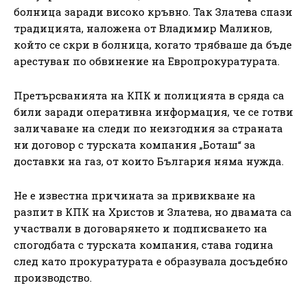
болница заради високо кръвно. Так Златева спази
традицията, наложена от Владимир Малинов,
който се скри в болница, когато трябваше да бъде
арестуван по обвинение на Европрокуратурата.
Претърсванията на КПК и полицията в сряда са
били заради оперативна информация, че се готви
заличаване на следи по неизгодния за страната
ни договор с турската компания „Боташ“ за
доставки на газ, от които България няма нужда.
Не е известна причината за привикване на
разпит в КПК на Христов и Златева, но двамата са
участвали в договарянето и подписването на
спогодбата с турската компания, става година
след като прокуратурата е образувала досъдебно
производство.