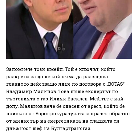
Запомнете този имейл. Той е ключът, който
разкрива защо никой няма да разследва
главното действащо лице по договора с „BOTAS“ –
Владимир Малинов. Това пише експертът по
търговията с газ Илиян Василев. Мейлът е най-
долу. Малинов вече бе спасен от арест, който бе
поискан от Европрокуратурата и пратен обратно
от министър на енергетиката на сладката си
длъжност шеф на Булгартрансгаз.