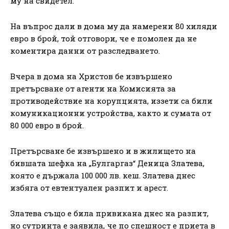
му на свидетел.
На въпрос дали в дома му да намерени 80 хиляди
евро в брой, той отговори, че е помолен да не
коментира данни от разследването.
Вчера в дома на Христов бе извършено
претърсване от агенти на Комисията за
противодействие на корупцията, иззети са били
комуникационни устройства, както и сумата от
80 000 евро в брой.
Претърсване бе извършено и в жилището на
бившата шефка на „Булгаргаз“ Деница Златева,
която е държала 100 000 лв. кеш. Златева днес
избяга от евтентуален разпит и арест.
Златева също е била привикана днес на разпит,
но сутринта е заявила, че по спешност е приета в