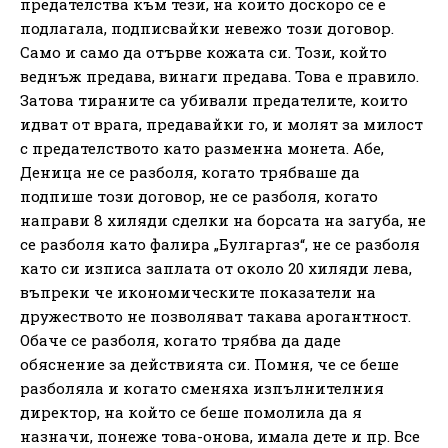
предателства към тези, на които доскоро се е
подлагала, подписвайки невежо този договор.
Само и само да отърве кожата си. Този, който
веднъж предава, винаги предава. Това е правило.
Затова тираните са убивали предателите, които
идват от врага, предавайки го, и молят за милост
с предателството като разменна монета. Абе,
Деница не се разболя, когато трябваше да
подпише този договор, не се разболя, когато
направи 8 хиляди сделки на борсата на загуба, не
се разболя като фалира „Булгаргаз“, не се разболя
като си изписа заплата от около 20 хиляди лева,
въпреки че икономическите показатели на
дружеството не позволяват такава арогантност.
Обаче се разболя, когато трябва да даде
обяснение за действията си. Помня, че се беше
разболяла и когато сменяха изпълнителния
директор, на който се беше помолила да я
назначи, понеже това-онова, имала дете и пр. Все