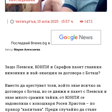
РАЗСЛЕДВАНИЯ
четвъртък, 10 юли 2025 - 15:57 ч.
1472
Последвай Bnews.bg в
Автор
Мария Алексиева
Защо Пеевски, КОНПИ и Сарафов пазят главния
виновник и най-знаещия за договора с Боташ?
Вместо да арестуват този, който знае всичко за
договора с Боташ, но се движи в пакет с Пеевски и
знае много срамни тайни, от КОНПИ се
задоволиха с кокошкаря Росен Христов – по
прякор “капитана”. Преди случайно да стане