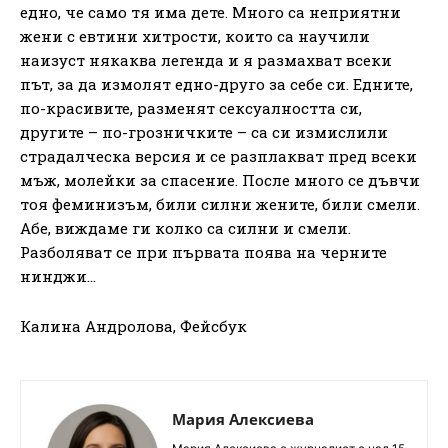
едно, че само тя има дете. Много са неприятни
жени с евтини хитрости, които са научили
наизуст някаква легенда и я размахват всеки
път, за да измолят едно-друго за себе си. Едните,
по-красивите, разменят сексуалността си,
другите – по-грозничките – са си измислили
страдалческа версия и се разплакват пред всеки
мъж, молейки за спасение. После много се дъвчи
тоя феминизъм, били силни жените, били смели.
Абе, виждаме ги колко са силни и смели.
Разболяват се при първата поява на черните
нинджи…
Калина Андролова, Фейсбук
Мария Алексиева