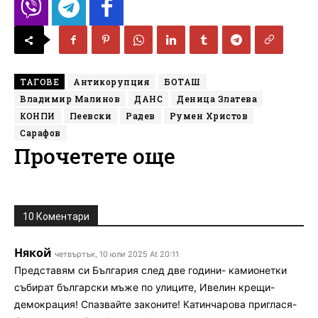
ТАГОВЕ
Антикорупция
БОТАШ
Владимир Малинов
ДАНС
Деница Златева
КОНПИ
Пеевски
Радев
Румен Христов
Сарафов
Прочетете още
10 Коментари
Някой
четвъртък, 10 юли 2025 At 20:11
Представям си България след две години- камионетки
събират български мъже по улиците, Ивелин крещи-
демокрация! Спазвайте законите! Катинчарова приглася-