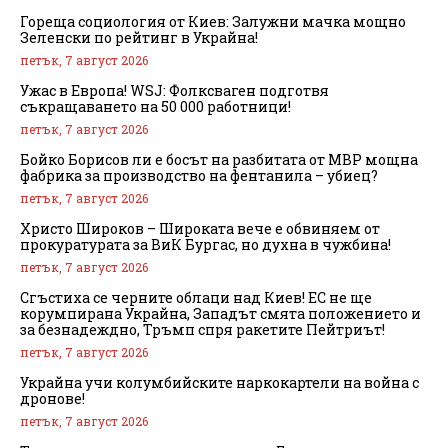
Гореща социология от Киев: Залужни мачка мощно
Зеленски по рейтинг в Украйна!
петък, 7 август 2026
Ужас в Европа! WSJ: Фолксваген подготвя
съкращаването на 50 000 работници!
петък, 7 август 2026
Бойко Борисов ли е босът на разбитата от МВР мощна
фабрика за производство на фентанила – убиец?
петък, 7 август 2026
Христо Широков – Широката вече е обвиняем от
прокуратурата за ВиК Бургас, но духна в чужбина!
петък, 7 август 2026
Сгъстиха се черните облаци над Киев! ЕС не ще
корумпирана Украйна, Западът смята положението и
за безнадеждно, Тръмп спря ракетите Пейтриът!
петък, 7 август 2026
Украйна учи колумбийските наркокартели на война с
дронове!
петък, 7 август 2026