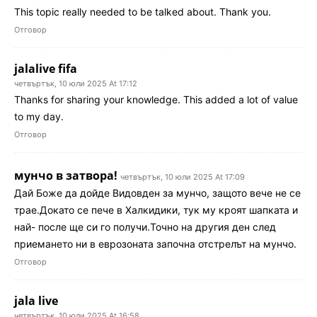
This topic really needed to be talked about. Thank you.
Отговор
jalalive fifa
четвъртък, 10 юли 2025 At 17:12
Thanks for sharing your knowledge. This added a lot of value
to my day.
Отговор
мунчо в затвора!
четвъртък, 10 юли 2025 At 17:09
Дай Боже да дойде Видовден за мунчо, защото вече не се
трае.Докато се пече в Халкидики, тук му кроят шапката и
най- после ще си го получи.Точно на другия ден след
приемането ни в еврозоната започна отстрелът на мунчо.
Отговор
jala live
четвъртък, 10 юли 2025 At 16:58