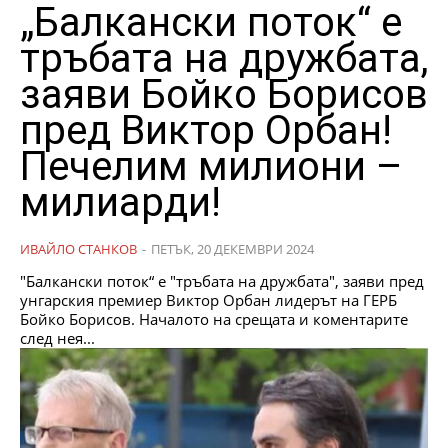
„Балкански поток“ е
тръбата на дружбата,
заяви Бойко Борисов
пред Виктор Орбан!
Печелим милиони –
милиарди!
ИВАЙЛО СТАНКОВ
-
ПЕТЪК, 20 ДЕКЕМВРИ 2024
"Балкански поток“ е "тръбата на дружбата", заяви пред
унгарския премиер Виктор Орбан лидерът на ГЕРБ
Бойко Борисов. Началото на срещата и коментарите
след нея...