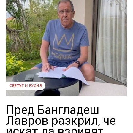
СВЕТЪТ И РУСИЯ
Пред Бангладеш
Лавров разкрил, че
искат да взривят