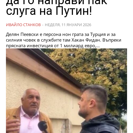
да го направи пак
слуга на Путин!
ИВАЙЛО СТАНКОВ
-
НЕДЕЛЯ, 11 ЯНУАРИ 2026
Делян Пеевски е персона нон грата за Турция и за
силния човек в службите там Хакан Фидан. Въпреки
прясната инвестиция от 1 милиард евро,...