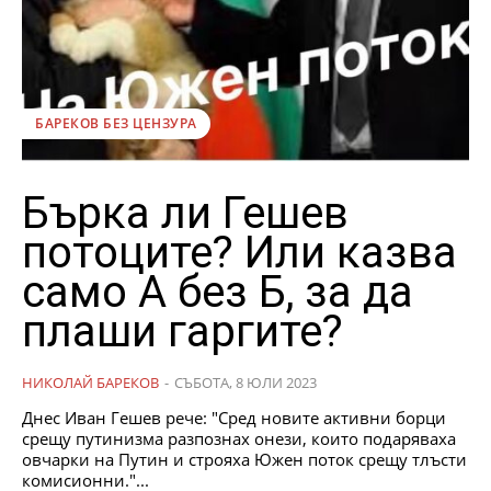
БАРЕКОВ БЕЗ ЦЕНЗУРА
Бърка ли Гешев
потоците? Или казва
само А без Б, за да
плаши гаргите?
НИКОЛАЙ БАРЕКОВ
-
СЪБОТА, 8 ЮЛИ 2023
Днес Иван Гешев рече: "Сред новите активни борци
срещу путинизма разпознах онези, които подаряваха
овчарки на Путин и строяха Южен поток срещу тлъсти
комисионни."...