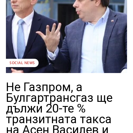
SOCIAL NEWS
Не Газпром, а
Булгартрансгаз ще
дължи 20-те %
транзитната такса
на Асен Василев и