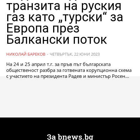
транзита на руския
газ като „турски“ за
Европа през
Балкански поток
НИКОЛАЙ БАРЕКОВ
-
ЧЕТВЪРТЪК, 22 ЮНИ 2023
На 24 и 25 април т.г. за пръв път българската
общественост разбра за готвената корупционна схема
с участието на президента Радев и министър Росен...
За bnews.bg