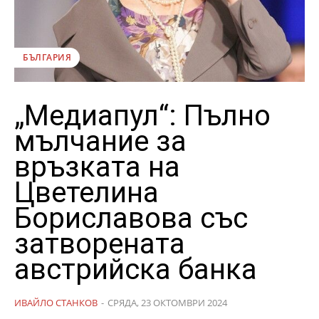
БЪЛГАРИЯ
„Медиапул“: Пълно
мълчание за
връзката на
Цветелина
Бориславова със
затворената
австрийска банка
ИВАЙЛО СТАНКОВ
-
СРЯДА, 23 ОКТОМВРИ 2024