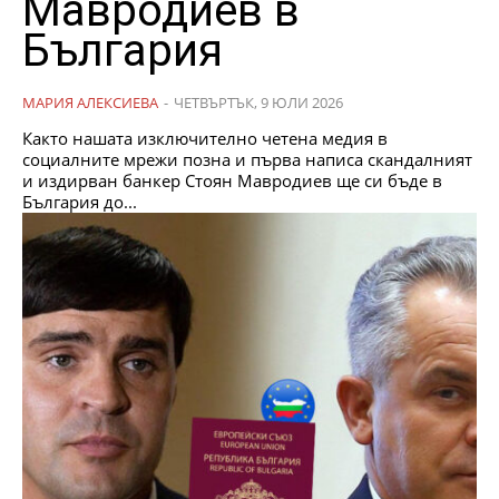
Мавродиев в
България
МАРИЯ АЛЕКСИЕВА
-
ЧЕТВЪРТЪК, 9 ЮЛИ 2026
Както нашата изключително четена медия в
социалните мрежи позна и първа написа скандалният
и издирван банкер Стоян Мавродиев ще си бъде в
България до...