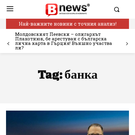
Най-важните новини с точния анализ!
Молдовският Пеевски – олигархът
Плахотнюк, бе арестуван с българска
лична карта в Гърция! Външно участва
ли?
Tag:
банка