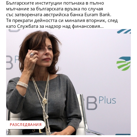
Българските институции потънаха в пълно
мълчание за българската връзка по случая
със затворената австрийска банка Euram Bank.
Тя прекрати дейността си миналия вторник, след
като Службата за надзор над финансовия...
РАЗСЛЕДВАНИЯ