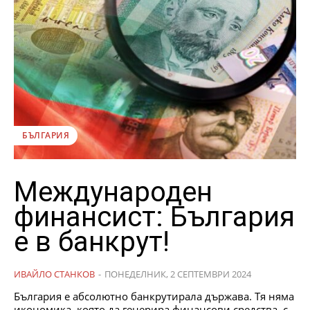
БЪЛГАРИЯ
Международен
финансист: България
е в банкрут!
ИВАЙЛО СТАНКОВ
-
ПОНЕДЕЛНИК, 2 СЕПТЕМВРИ 2024
България е абсолютно банкрутирала държава. Тя няма
икономика, която да генерира финансови средства, с