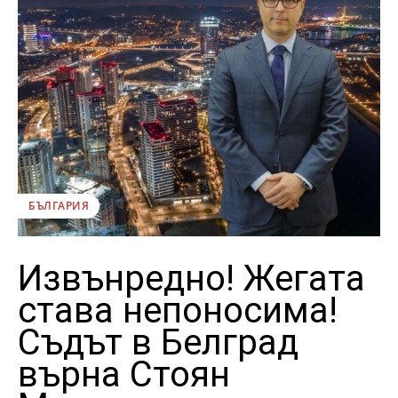
БЪЛГАРИЯ
Извънредно! Жегата
става непоносима!
Съдът в Белград
върна Стоян