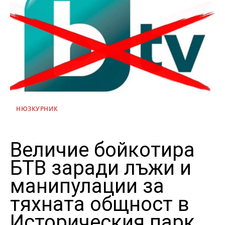
НЮЗКУРНИК
Величие бойкотира
БТВ заради лъжи и
манипулации за
тяхната общност в
Историческия парк