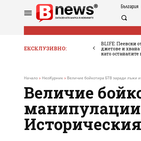
България
BLIFE: Пеевски о
ЕКСКЛУЗИВНО:
джетове и хван
като останалите
Начало
НюзКурник
Величие бойкотира БТВ заради лъжи и 
Величие бойк
манипулации 
Историческия