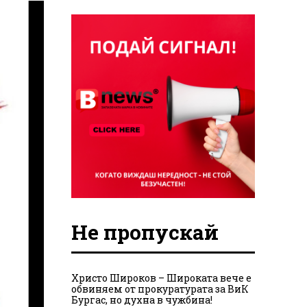
Не пропускай
Христо Широков – Широката вече е
обвиняем от прокуратурата за ВиК
Бургас, но духна в чужбина!