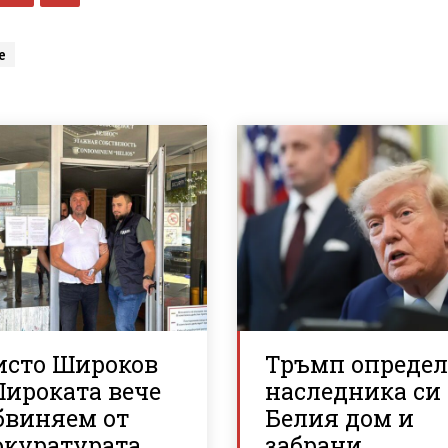
е
исто Широков
Тръмп опреде
Широката вече
наследника си
бвиняем от
Белия дом и
окуратурата
забрани