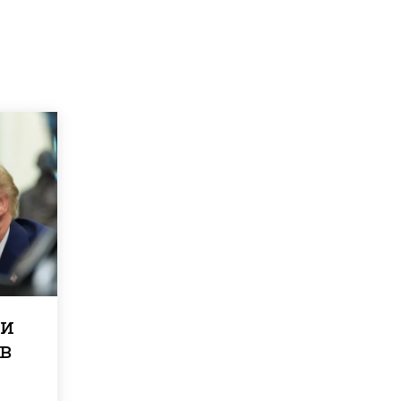
ли
 в