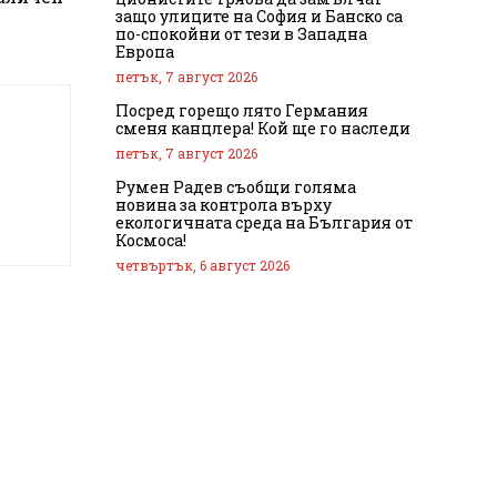
защо улиците на София и Банско са
по-спокойни от тези в Западна
Европа
петък, 7 август 2026
Посред горещо лято Германия
сменя канцлера! Кой ще го наследи
петък, 7 август 2026
Румен Радев съобщи голяма
новина за контрола върху
екологичната среда на България от
Космоса!
четвъртък, 6 август 2026