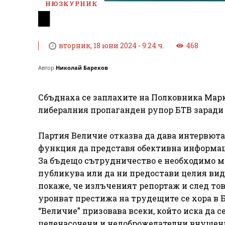
НЮЗКУРНИК
вторник, 18 юни 2024 - 9:24 ч.
468
Автор
Николай Бареков
Сбъднаха се заплахите на Полковника Марк
либералния пропаганден рупор БТВ заради
Партия Величие отказва да дава интервюта
функция да представя обективна информа
За бъдещо сътрудничество е необходимо м
публикува или да ни предостави целия виде
покаже, че излъченият репортаж и след то
уронват престижа на трудещите се хора в 
“Величие” призовава всеки, който иска да с
целенасочени и недоброжелателни внушения