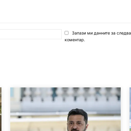
Email:*
Запази ми данните за следв
коментар.