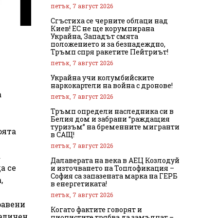
петък, 7 август 2026
Сгъстиха се черните облаци над
Киев! ЕС не ще корумпирана
Украйна, Западът смята
положението и за безнадеждно,
Тръмп спря ракетите Пейтриът!
петък, 7 август 2026
Украйна учи колумбийските
наркокартели на война с дронове!
а
петък, 7 август 2026
Тръмп определи наследника си в
Белия дом и забрани “раждащия
туризъм” на бременните мигранти
оята
в САЩ!
петък, 7 август 2026
а
Далаверата на века в АЕЦ Козлодуй
а се
и източването на Топлофикация –
София са запазената марка на ГЕРБ
,
в енергетиката!
петък, 7 август 2026
равени
Когато фактите говорят и
наличен
ционистите трябва да замълчат –