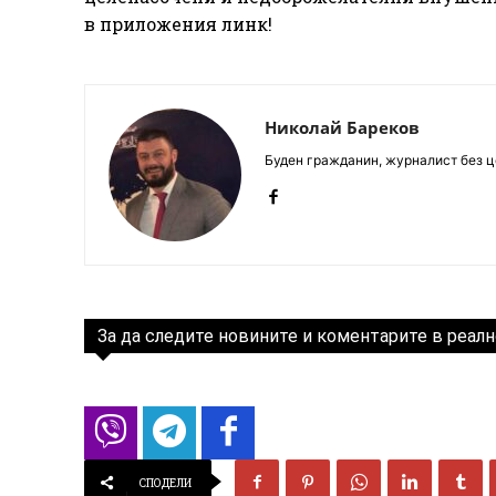
в приложения линк!
Николай Бареков
Буден гражданин, журналист без це
За да следите новините и коментарите в реалн
СПОДЕЛИ