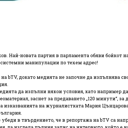
ов. Най-новата партия в парламента обяви бойкот н
 системни манипулации по техем адрес!
 на bTV, докато медията не започне да изпълнява св
ция.
едията да изпълни някои условия, като например д
оматериал, заснет за предаването „120 минути“, за д
ва изказванията на журналистката Мария Цънцарова
България.
е убеди в твърдението, че в репортажа на bTV са нап
, да изгледа пълния запис на интервюто, който е 