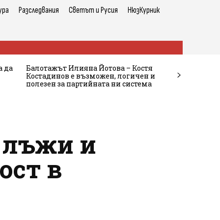
ура
Разследвания
Светът и Русия
НюзКурник
а да
Балотажът Илияна Йотова – Костя
Костадинов е възможен, логичен и
полезен за партийната ни система
 лъжи и
ост в