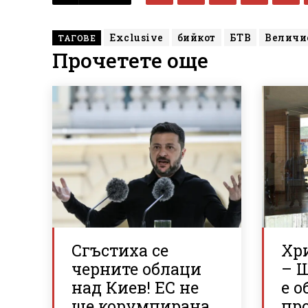
Exclusive
бийкот
БТВ
Величи
ТАГОВЕ
Прочетете още
Сгъстиха се
Хр
черните облаци
– 
над Киев! ЕС не
е о
ще корумпирана
пр