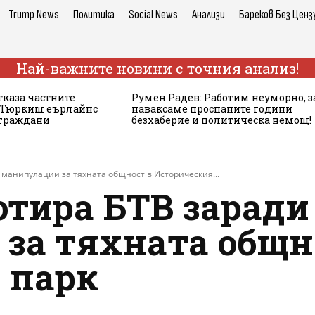
Trump News
Политика
Social News
Анализи
Бареков Без Ценз
Най-важните новини с точния анализ!
тказа частните
Румен Радев: Работим неуморно, з
а Тюркиш еърлайнс
наваксаме проспаните години
 граждани
безхаберие и политическа немощ!
манипулации за тяхната общност в Историческия...
отира БТВ заради
за тяхната общн
 парк