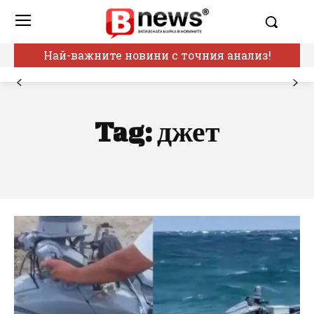
Най-важните новини с точния анализ!
Tag:
джет