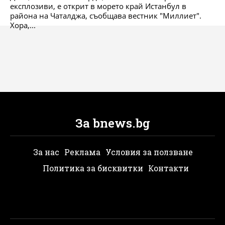
експлозиви, е открит в морето край Истанбул в
района на Чаталджа, съобщава вестник "Миллиет".
Хора,...
За bnews.bg
За нас
Реклама
Условия за ползване
Политика за бисквитки
Контакти