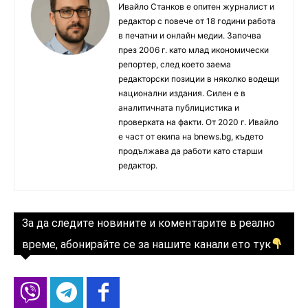
Ивайло Станков е опитен журналист и
редактор с повече от 18 години работа
в печатни и онлайн медии. Започва
през 2006 г. като млад икономически
репортер, след което заема
редакторски позиции в няколко водещи
национални издания. Силен е в
аналитичната публицистика и
проверката на факти. От 2020 г. Ивайло
е част от екипа на bnews.bg, където
продължава да работи като старши
редактор.
За да следите новините и коментарите в реално
време, абонирайте се за нашите канали ето тук