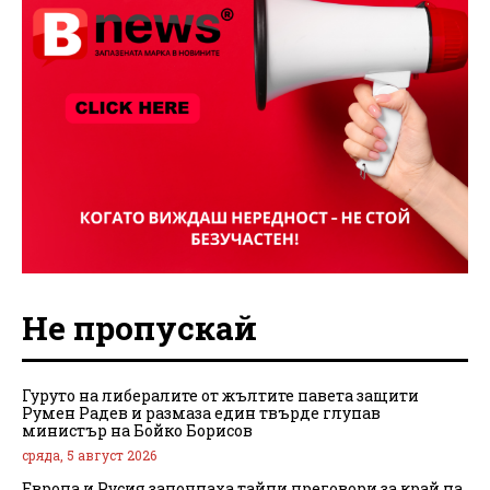
Не пропускай
Гуруто на либералите от жълтите павета защити
Румен Радев и размаза един твърде глупав
министър на Бойко Борисов
сряда, 5 август 2026
Европа и Русия започнаха тайни преговори за край на