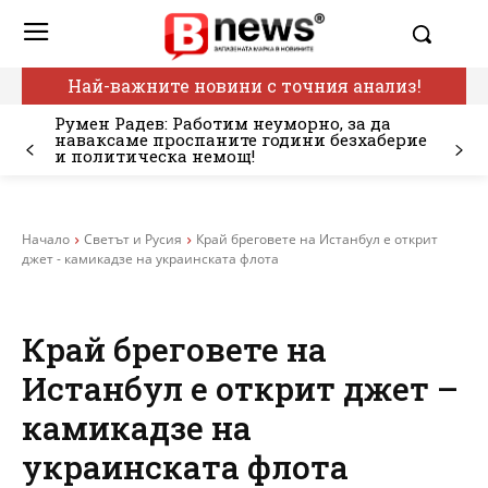
Най-важните новини с точния анализ!
Румен Радев: Работим неуморно, за да
наваксаме проспаните години безхаберие
и политическа немощ!
Начало
Светът и Русия
Край бреговете на Истанбул е открит
джет - камикадзе на украинската флота
Край бреговете на
Истанбул е открит джет –
камикадзе на
украинската флота