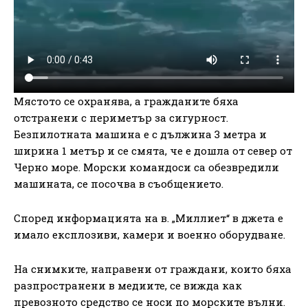
Мястото се охранява, а гражданите бяха
отстранени с периметър за сигурност.
Безпилотната машина е с дължина 3 метра и
ширина 1 метър и се смята, че е дошла от север от
Черно море. Морски командоси са обезвредили
машината, се посочва в съобщението.
Според информацията на в. „Миллиет“ в джета е
имало експлозиви, камери и военно оборудване.
На снимките, направени от граждани, които бяха
разпространени в медиите, се вижда как
превозното средство се носи по морските вълни.