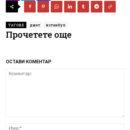
ТАГОВЕ
джет
истанбул
Прочетете още
ОСТАВИ КОМЕНТАР
Коментар:
Им