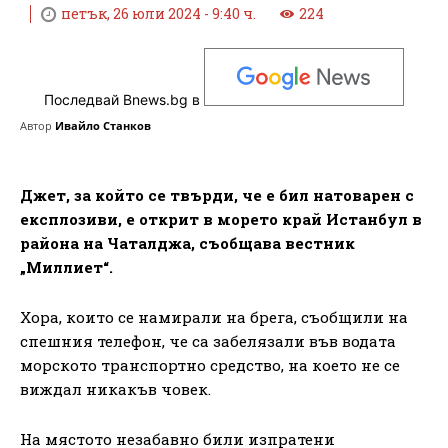
петък, 26 юли 2024 - 9:40 ч.
224
Последвай Bnews.bg в
Автор
Ивайло Станков
Джет, за който се твърди, че е бил натоварен с
експлозиви, е открит в морето край Истанбул в
района на Чаталджа, съобщава вестник
„Миллиет“.
Хора, които се намирали на брега, съобщили на
спешния телефон, че са забелязали във водата
морското транспортно средство, на което не се
виждал никакъв човек.
На мястото незабавно били изпратени