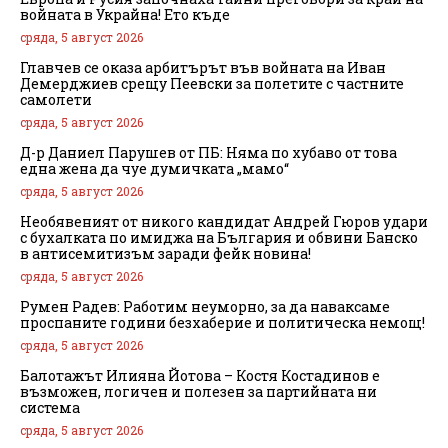
войната в Украйна! Ето къде
сряда, 5 август 2026
Главчев се оказа арбитърът във войната на Иван
Демерджиев срещу Пеевски за полетите с частните
самолети
сряда, 5 август 2026
Д-р Даниел Парушев от ПБ: Няма по хубаво от това
една жена да чуе думичката „мамо“
сряда, 5 август 2026
Необявеният от никого кандидат Андрей Гюров удари
с бухалката по имиджа на България и обвини Банско
в антисемитизъм заради фейк новина!
сряда, 5 август 2026
Румен Радев: Работим неуморно, за да наваксаме
проспаните години безхаберие и политическа немощ!
сряда, 5 август 2026
Балотажът Илияна Йотова – Костя Костадинов е
възможен, логичен и полезен за партийната ни
система
сряда, 5 август 2026