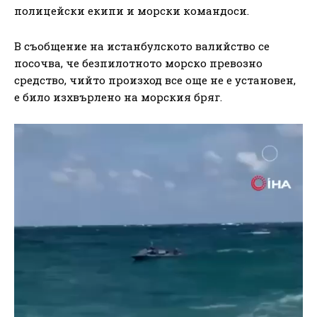
полицейски екипи и морски командоси.
В съобщение на истанбулското валийство се
посочва, че безпилотното морско превозно
средство, чийто произход все още не е установен,
е било изхвърлено на морския бряг.