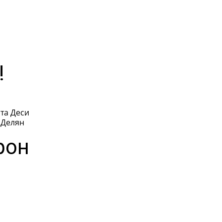
!
та Деси
 Делян
рон