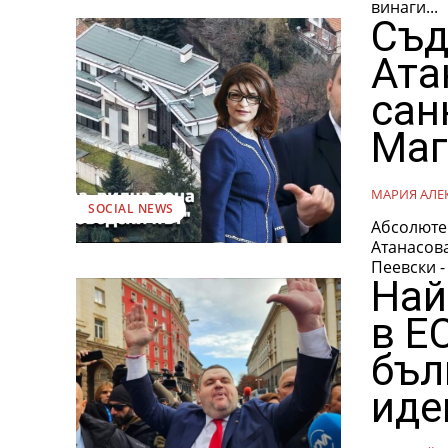
винаги...
Съд
Ата
сан
Маг
МАРИЯ АЛЕ
SOCIAL NEWS
Абсолюте
Атанасова
Пеевски - 
Най
в Е
бъл
иде