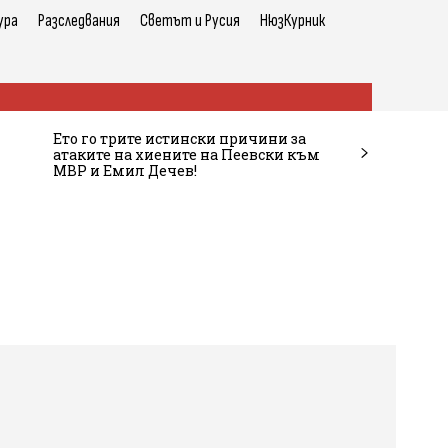
ура
Разследвания
Светът и Русия
НюзКурник
Ето го трите истински причини за
атаките на хиените на Пеевски към
МВР и Емил Дечев!