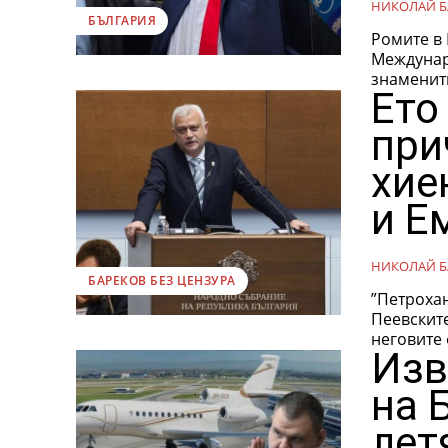
НИКОЛАЙ Б
БЪЛГАРИЯ
Ромите в 
Междунар
знаменити
Ето
при
хие
и Е
НИКОЛАЙ Б
БАРЕКОВ БЕЗ ЦЕНЗУРА
”Петрохан
Пеевскит
неговите 
Изв
на 
лет