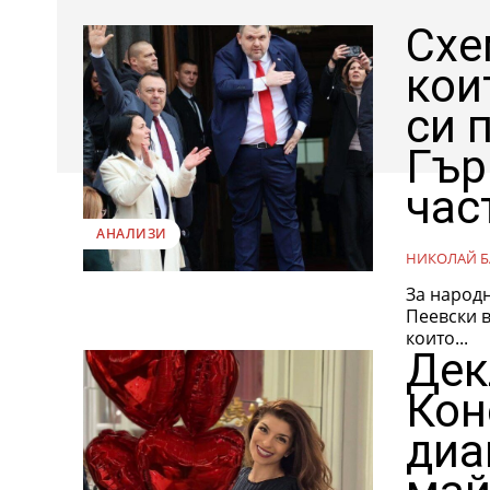
Схе
кои
си 
Гър
час
АНАЛИЗИ
НИКОЛАЙ Б
За народн
Пеевски в
които...
Дек
Кон
диа