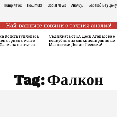
Trump News
Политика
Social News
Анализи
Бареков Без Ценз
Най-важните новини с точния анализ!
са Конституционеса
Съдийката от КС Деси Атанасова е
ена гривна, която
конкубина на санкционирания по
Фалкона на път за
Магнитски Делян Пеевски!
Tag:
Фалкон