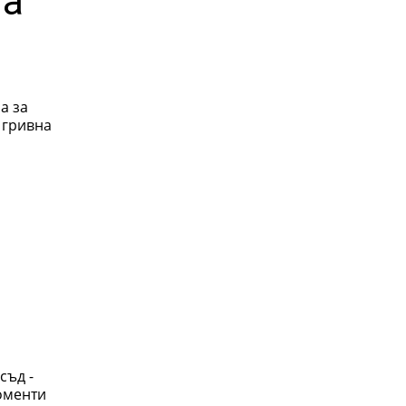
на
а за
 гривна
съд -
моменти