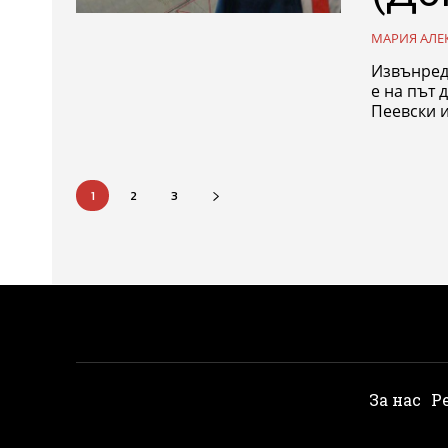
МАРИЯ АЛЕ
Извънред
е на път 
Пеевски и
1
2
3
За нас
Р