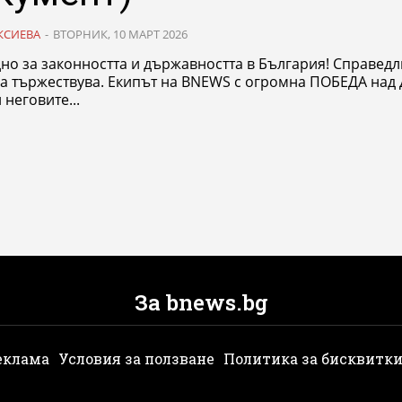
КСИЕВА
-
ВТОРНИК, 10 МАРТ 2026
но за законността и държавността в България! Справедл
да тържествува. Екипът на BNEWS с огромна ПОБЕДА над
 неговите...
За bnews.bg
еклама
Условия за ползване
Политика за бисквитк