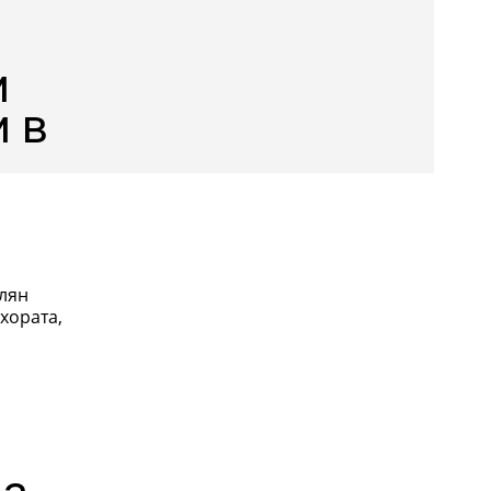
и
и в
елян
 хората,