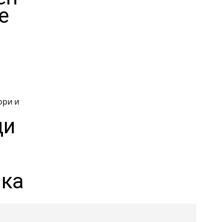
е
ори и
ди
яка