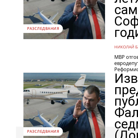
сам
Соф
год
РАЗСЛЕДВАНИЯ
НИКОЛАЙ Б
МВР отго
евродепу
Реформист
Изв
пре
пуб
Фал
сед
(До
РАЗСЛЕДВАНИЯ