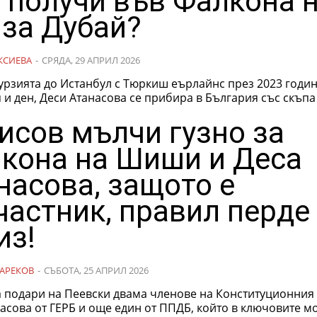
 получи във Фалкона 
 за Дубай?
КСИЕВА
-
СРЯДА, 29 АПРИЛ 2026
урзията до Истанбул с Тюркиш еърлайнс през 2023 годин
и ден, Деси Атанасова се прибира в България със скъпа
исов мълчи гузно за
кона на Шиши и Деса
насова, защото е
частник, правил перде
из!
АРЕКОВ
-
СЪБОТА, 25 АПРИЛ 2026
 подари на Пеевски двама членове на Конституционния 
асова от ГЕРБ и още един от ППДБ, който в ключовите 