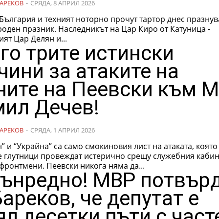
АРЕКОВ
-
СРЯДА, 8 АПРИЛ 2026
България и техният ноторно прочут тартор днес празнув
оден празник. Наследникът на Цар Киро от Катуница -
ят Цар Делян и...
 го трите истински
чини за атаките на
ните на Пеевски към 
мил Дечев!
АРЕКОВ
-
СРЯДА, 1 АПРИЛ 2026
” и “Украйна” са само смокиновия лист на атаката, която
е глутници провеждат истерично срещу служебния кабин
фронтмени. Пеевски никога няма да...
ънредно! МВР потвър
Бареков, че депутат е
ял десетки пъти с част