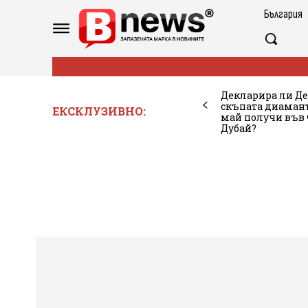
България
Декларира ли Де
скъпата диамант
ЕКСКЛУЗИВНО:
май получи във 
Дубай?