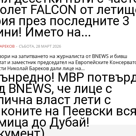
олет FALCON от летищ
ия през последните 3
ини! Името на...
АРЕКОВ
-
СЪБОТА, 28 МАРТ 2026
вори на запитването на журналиста от BNEWS и бивш
тат и заместник председател на Европейските Консерват
и Николай Бареков дали лице на...
ънредно! МВР потвър
д BNEWS, че лице с
лична власт лети с
коните на Пеевски вс
мица до Дубай!
кумент)