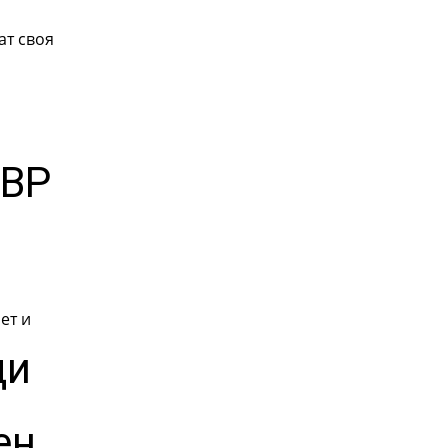
ат своя
МВР
ет и
ди
ен