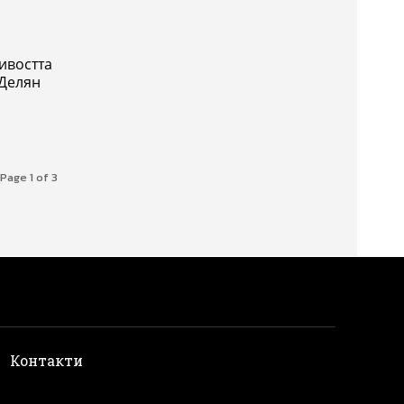
ивостта
 Делян
Page 1 of 3
и
Контакти