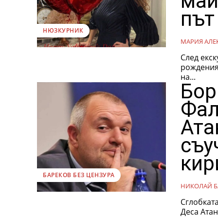
май
път
НЮЗКУРНИК
МАРИЯ АЛЕ
След екск
рождения 
на...
Бор
Фал
Ата
съу
кир
БАРЕКОВ БЕЗ ЦЕНЗУРА
НИКОЛАЙ Б
Сглобката
Деса Атан