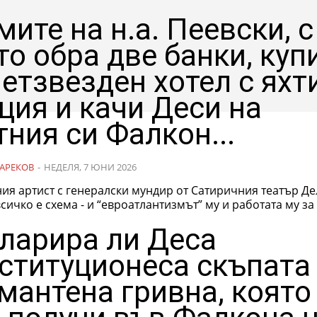
мите на н.а. Пеевски, с
то обра две банки, куп
петзвезден хотел с яхт
ция и качи Деси на
тния си Фалкон...
АРЕКОВ
-
НЕДЕЛЯ, 7 ЮНИ 2026
ия артист с генералски мундир от Сатиричния театър Д
сичко е схема - и “евроатлантизмът” му и работата му за
ларира ли Деса
ституционеса скъпата
мантена гривна, която