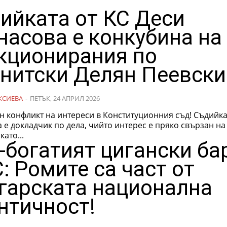
ийката от КС Деси
насова е конкубина на
кционирания по
нитски Делян Пеевски
КСИЕВА
-
ПЕТЪК, 24 АПРИЛ 2026
н конфликт на интереси в Конституционния съд! Съдийка
 е докладчик по дела, чийто интерес е пряко свързан на
като...
-богатият цигански ба
С: Ромите са част от
гарската национална
нтичност!