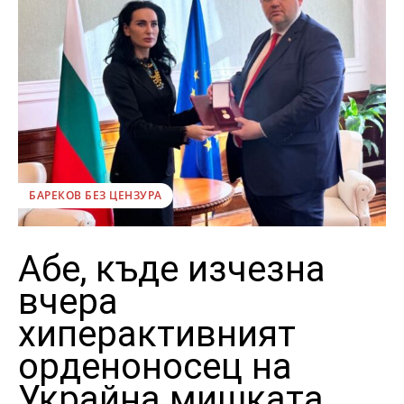
БАРЕКОВ БЕЗ ЦЕНЗУРА
Абе, къде изчезна
вчера
хиперактивният
орденоносец на
Украйна мишката