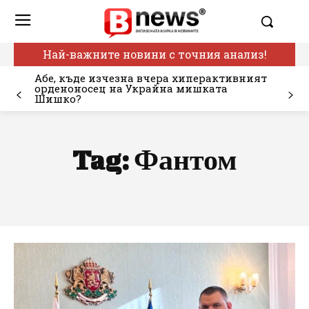
Най-важните новини с точния анализ!
Абе, къде изчезна вчера хиперактивният
орденоносец на Украйна мишката
Шишко?
Tag:
Фантом