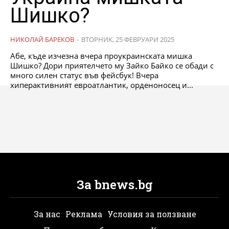
Шишко?
НИКОЛАЙ БАРЕКОВ
-
ВТОРНИК, 25 ФЕВРУАРИ 2025
Абе, къде изчезна вчера проукраинската мишка
Шишко? Дори приятелчето му Зайко Байко се обади с
много силен статус във фейсбук! Вчера
хиперактивният евроатлантик, орденоносец и...
За bnews.bg
За нас
Реклама
Условия за ползване