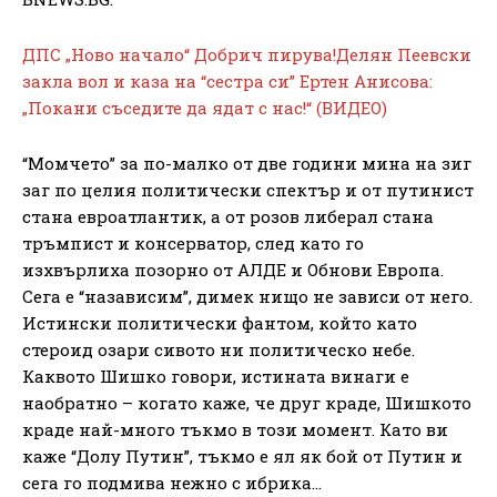
ДПС „Ново начало“ Добрич пирува!Делян Пеевски
закла вол и каза на “сестра си” Ертен Анисова:
„Покани съседите да ядат с нас!“ (ВИДЕО)
“Момчето” за по-малко от две години мина на зиг
заг по целия политически спектър и от путинист
стана евроатлантик, а от розов либерал стана
тръмпист и консерватор, след като го
изхвърлиха позорно от АЛДЕ и Обнови Европа.
Сега е “назависим”, димек нищо не зависи от него.
Истински политически фантом, който като
стероид озари сивото ни политическо небе.
Каквото Шишко говори, истината винаги е
наобратно – когато каже, че друг краде, Шишкото
краде най-много тъкмо в този момент. Като ви
каже “Долу Путин”, тъкмо е ял як бой от Путин и
сега го подмива нежно с ибрика…