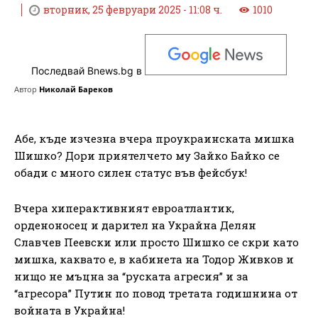
вторник, 25 февруари 2025 - 11:08 ч.
1010
Последвай Bnews.bg в
Автор
Николай Бареков
Абе, къде изчезна вчера проукраинската мишка
Шишко? Дори приятелчето му Зайко Байко се
обади с много силен статус във фейсбук!
Вчера хиперактивният евроатлантик,
орденоносец и дарител на Украйна Делян
Славчев Пеевски или просто Шишко се скри като
мишка, каквато е, в кабинета на Тодор Живков и
нищо не мъцна за “руската агресия” и за
“агресора” Путин по повод третата годишнина от
войната в Украйна!