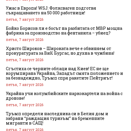
Ужас в Европа! WSJ: Фолксваген подготвя
съкращаването на 50 000 работници!
петък, 7 август 2026
Бойко Борисов ли е босът на разбитата от МВР мощна
фабрика за производство на фентанила – убиец?
петък, 7 август 2026
Христо Широков – Широката вече е обвиняем от
прокуратурата за ВиК Бургас, но духна в чужбина!
петък, 7 август 2026
Сгъстиха се черните облаци над Киев! ЕС не ще
корумпирана Украйна, Западът смята положението и
за безнадеждно, Тръмп спря ракетите Пейтриът!
петък, 7 август 2026
Украйна учи колумбийските наркокартели на война с
дронове!
петък, 7 август 2026
Тръмп определи наследника си в Белия дом и
забрани “раждащия туризъм” на бременните
мигранти в САЩ!
петък, 7 август 2026