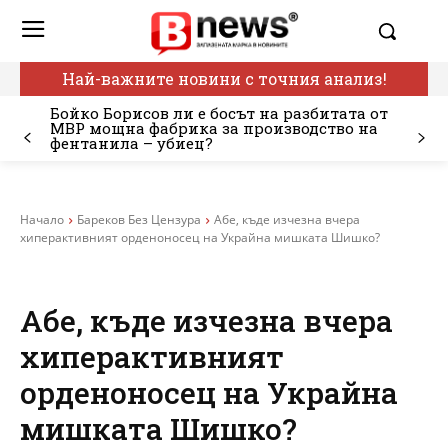
Най-важните новини с точния анализ!
Бойко Борисов ли е босът на разбитата от
МВР мощна фабрика за производство на
фентанила – убиец?
Начало
Бареков Без Цензура
Абе, къде изчезна вчера
хиперактивният орденоносец на Украйна мишката Шишко?
Абе, къде изчезна вчера
хиперактивният
орденоносец на Украйна
мишката Шишко?