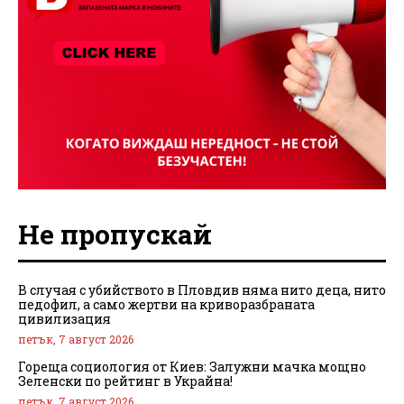
Не пропускай
В случая с убийството в Пловдив няма нито деца, нито
педофил, а само жертви на криворазбраната
цивилизация
петък, 7 август 2026
Гореща социология от Киев: Залужни мачка мощно
Зеленски по рейтинг в Украйна!
петък, 7 август 2026