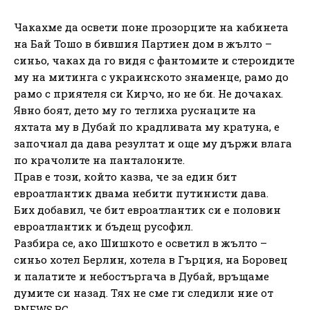
Чакахме да освети поне прозорците на кабинета
на Бай Тошо в бившия Партиен дом в жълто –
синьо, чаках да го видя с фантомите и стероидите
му на митинга с украинското знаменце, рамо до
рамо с приятеля си Кирчо, но не би. Не дочаках.
Явно боят, дето му го теглиха руснаците на
яхтата му в Дубай по крадливата му кратуна, е
започнал да дава резултат и още му държи влага
по крачолите на панталоните.
Прав е този, който казва, че за един бит
евроатлантик двама небити путинисти дава.
Бих добавил, че бит евроатлантик си е половин
евроатлантик и бъдещ русофил.
Разбира се, ако Шишкото е осветил в жълто –
синьо хотел Берлин, хотела в Гърция, на Боровец
и палатите и небостъргача в Дубай, връщаме
думите си назад. Тях не сме ги следили ние от
BNEWS.BG.