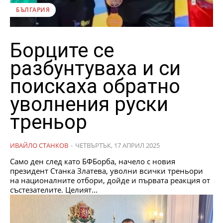
БЪЛГАРИЯ
Борците се
разбунтуваха и си
поискаха обратно
уволнения руски
треньор
ИВАЙЛО СТАНКОВ
-
ЧЕТВЪРТЪК, 17 АПРИЛ 2025
Само ден след като БФБорба, начело с новия
президент Станка Златева, уволни всички треньори
на националните отбори, дойде и първата реакция от
състезателите. Целият...