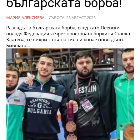
българската борба!
МАРИЯ АЛЕКСИЕВА
-
СЪБОТА, 23 АВГУСТ 2025
Разпадът в българската борба, след като Пеевски
овладя Федерацията чрез простовата боркиня Станка
Златева, се вихри с пълна сила и копае ново дъно.
Бившата...