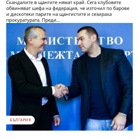
Скандалите в щангите нямат край. Сега клубовете
обвиняват шефа на федерация, че източил по барове
и дискотеки парите на щангистите и сезираха
прокуратурата. Преди...
БЪЛГАРИЯ