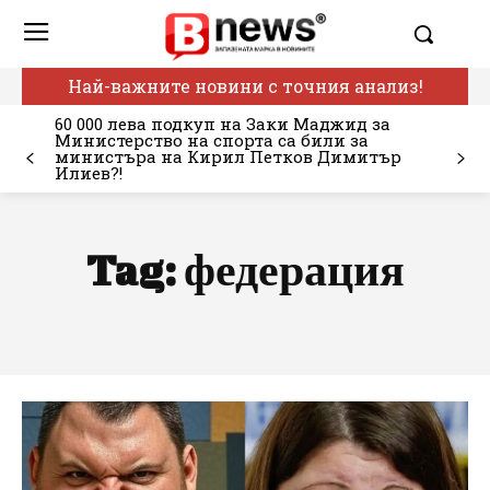
Най-важните новини с точния анализ!
60 000 лева подкуп на Заки Маджид за
Министерство на спорта са били за
министъра на Кирил Петков Димитър
Илиев?!
Tag:
федерация