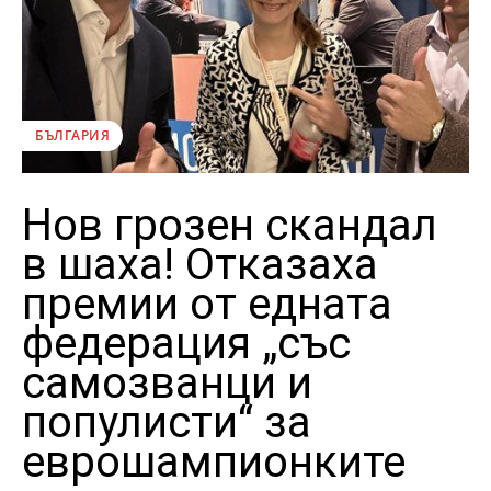
БЪЛГАРИЯ
Нов грозен скандал
в шаха! Отказаха
премии от едната
федерация „със
самозванци и
популисти“ за
еврошампионките