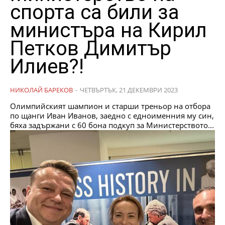
спорта са били за
министъра на Кирил
Петков Димитър
Илиев?!
НИКОЛАЙ БАРЕКОВ
-
ЧЕТВЪРТЪК, 21 ДЕКЕМВРИ 2023
Олимпийският шампион и старши треньор на отбора
по щанги Иван Иванов, заедно с едноименния му син,
бяха задържани с 60 бона подкуп за Министерството...