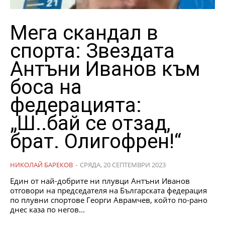
Мега скандал в
спорта: Звездата
Антъни Иванов към
боса на
федерацията:
„Ш..бай се отзад,
брат. Олигофрен!“
НИКОЛАЙ БАРЕКОВ
-
СРЯДА, 20 СЕПТЕМВРИ 2023
Eдин от най-добрите ни плувци Антъни Иванов
отговори на председателя на Българската федерация
по плувни спортове Георги Аврамчев, който по-рано
днес каза по негов...