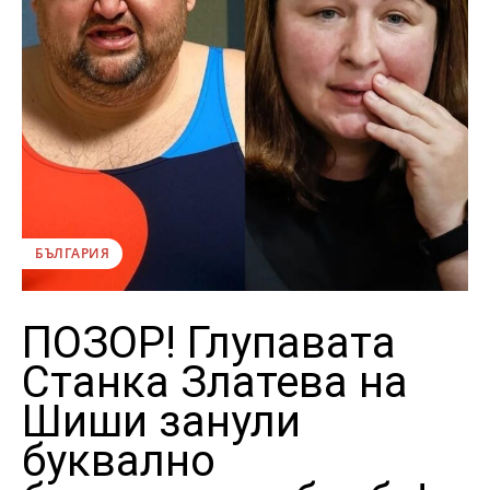
БЪЛГАРИЯ
ПОЗОР! Глупавата
Станка Златева на
Шиши занули
буквално