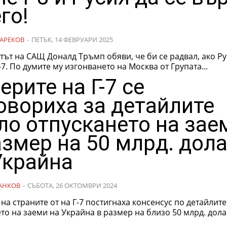
го!
АРЕКОВ
-
ПЕТЪК, 14 ФЕВРУАРИ 2025
ът на САЩ Доналд Тръмп обяви, че би се радвал, ако Ру
-7. По думите му изгонването на Москва от Групата...
ерите на Г-7 се
овориха за детайлите
ло отпускането на зае
азмер на 50 млрд. дол
Украйна
АНКОВ
-
СЪБОТА, 26 ОКТОМВРИ 2024
на страните от на Г-7 постигнаха консенсус по детайлит
то на заеми на Украйна в размер на близо 50 млрд. дола
.