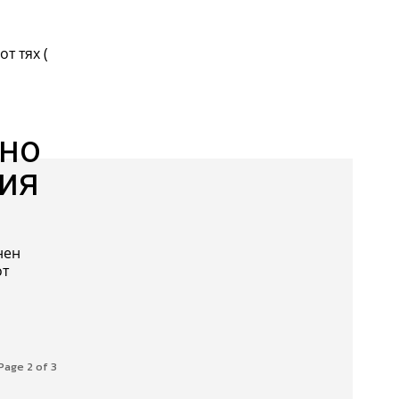
т тях (
нно
лия
нен
от
Page 2 of 3