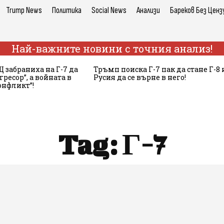
Trump News
Политика
Social News
Анализи
Бареков Без Ценз
Най-важните новини с точния анализ!
 забраниха на Г-7 да
Тръмп поиска Г-7 пак да стане Г-8 
гресор”, а войната в
Русия да се върне в него!
онфликт”!
Tag:
Г-7