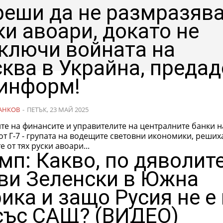
 реши да не размразяв
ки авоари, докато не
ключи войната на
ква в Украйна, предад
информ!
АНКОВ
-
ПЕТЪК, 23 МАЙ 2025
те на финансите и управителите на централните банки н
от Г-7 - групата на водещите световни икономики, реших
 от тях руски авоари...
мп: Какво, по дяволите
ви Зеленски в Южна
ика и защо Русия не е 
 със САЩ? (ВИДЕО)