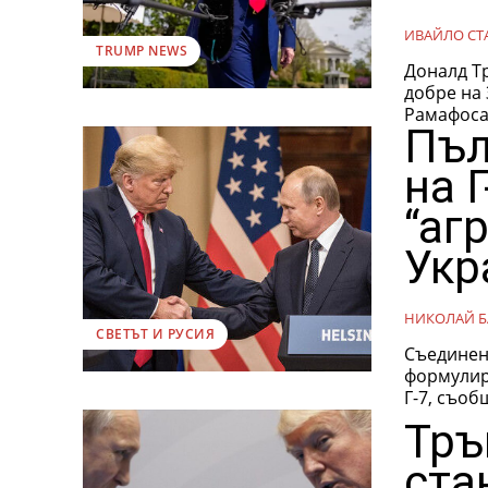
ИВАЙЛО СТ
TRUMP NEWS
Доналд Т
добре на
Рамафоса 
Пъл
на 
“аг
Укр
НИКОЛАЙ Б
СВЕТЪТ И РУСИЯ
Съединен
формулир
Г-7, съоб
Тръ
ста