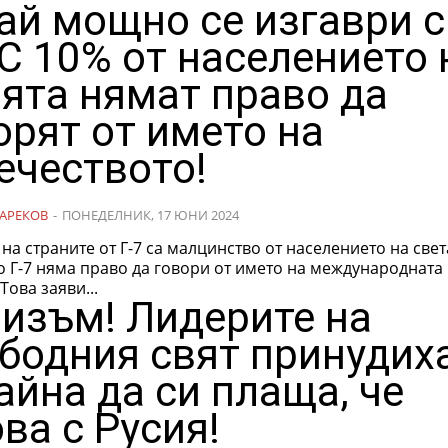
ай мощно се изгаври с
! С 10% от населението 
ята нямат право да
орят от името на
ечеството!
АРЕКОВ
-
ПОНЕДЕЛНИК, 17 ЮНИ 2024
на страните от Г-7 са малцинство от населението на свет
 Г-7 няма право да говори от името на международната
Това заяви...
изъм! Лидерите на
бодния свят принудих
айна да си плаща, че
ва с Русия!