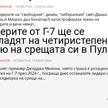
АРЕКОВ
-
ЧЕТВЪРТЪК, 13 ЮНИ 2024
идерите на “свободния”, димек, “либералния” свят.Двама о
ц и Макрон дьо Бонапарт) катастрофираха тежко на
ите и вече нямат...
ерите от Г-7 ще се
ладят на четиристепе
ю на срещата си в Пу
АНКОВ
-
ЧЕТВЪРТЪК, 13 ЮНИ 2024
кият премиер Джорджа Мелони, чиято страна е ротацио
ел на Г-7 през 2024 г., посреща днес останалите лидери 
седморка на среща на...