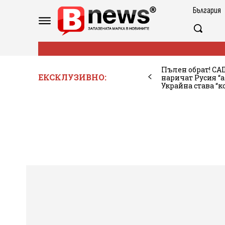
България
Пълен обрат! САЩ
ЕКСКЛУЗИВНО:
наричат Русия “а
Украйна става “к