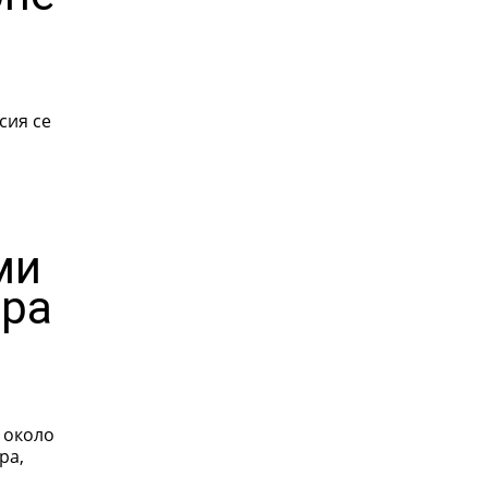
сия се
ми
ара
е около
ра,