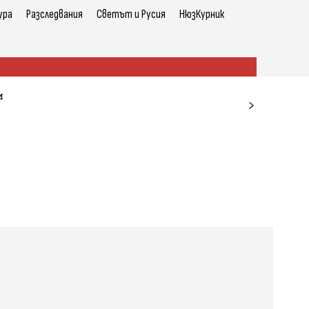
ура
Разследвания
Светът и Русия
НюзКурник
и