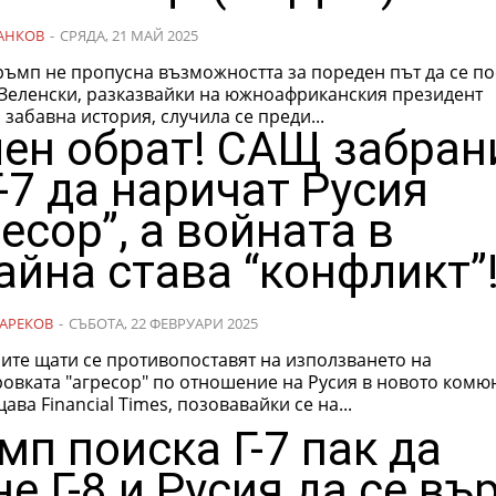
АНКОВ
-
СРЯДА, 21 МАЙ 2025
ръмп не пропусна възможността за пореден път да се п
 Зеленски, разказвайки на южноафриканския президент
забавна история, случила се преди...
ен обрат! САЩ забран
Г-7 да наричат Русия
ресор”, а войната в
айна става “конфликт”
АРЕКОВ
-
СЪБОТА, 22 ФЕВРУАРИ 2025
ите щати се противопоставят на използването на
овката "агресор" по отношение на Русия в новото комю
щава Financial Times, позовавайки се на...
мп поиска Г-7 пак да
не Г-8 и Русия да се въ