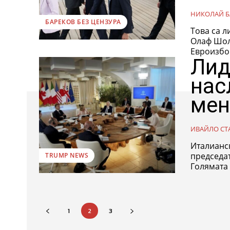
НИКОЛАЙ Б
БАРЕКОВ БЕЗ ЦЕНЗУРА
Това са л
Олаф Шол
Евроизбор
Лид
нас
мен
ИВАЙЛО СТ
Италианс
председат
TRUMP NEWS
Голямата 
1
2
3