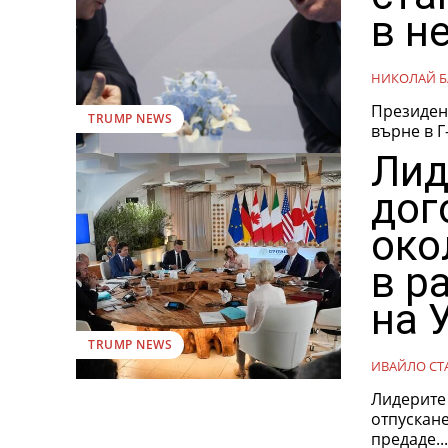
в не
НИКОЛАЙ Б
Президент
TRUMP NEWS
върне в Г
Лид
дог
око
в р
на 
TRUMP NEWS
ИВАЙЛО СТ
Лидерите 
отпускане
предаде..