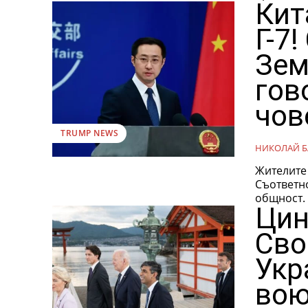
Кит
Г-7
Зем
гов
чов
TRUMP NEWS
НИКОЛАЙ Б
Жителите 
Съответно
общност. 
Цин
Сво
Укр
вою