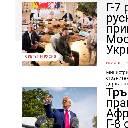
Г-7
рус
при
Мос
Укр
СВЕТЪТ И РУСИЯ
ИВАЙЛО СТ
Министри
страните 
държаните
Тръ
пра
Афр
Г-8