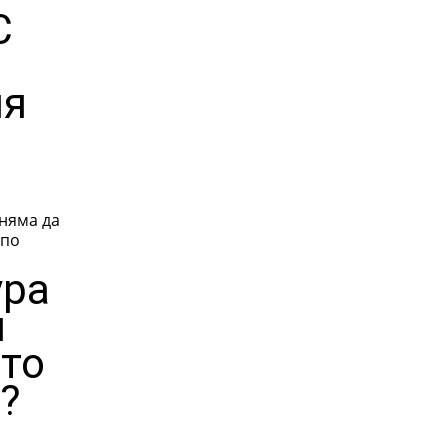
С
ия
 няма да
 по
ура
н
ото
?