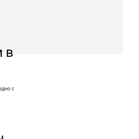
и в
едно с
н