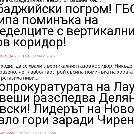
баджийски погром! ГБ
ипа поминъка на
еделците с вертикалн
ов коридор!
КСИЕВА
-
ПЕТЪК, 30 МАЙ 2025
ходил да се хвали с вертикалния газов коридор. Никъде
разено, че Главболгарстрой съсипа поминъка на хората
Прегазиха ниви,...
опрокуратурата на Ла
веши разследва Деля
вски! Лидерът на Нов
ало гори заради Чирен
АРЕКОВ
-
СРЯДА, 14 МАЙ 2025