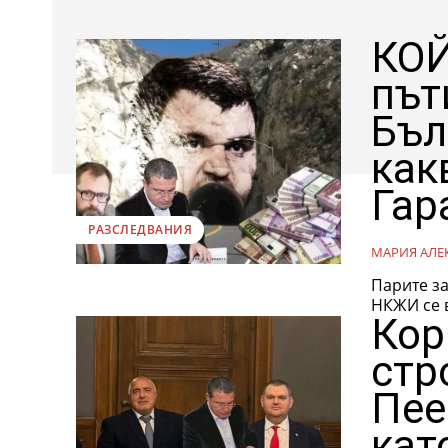
КОЙ
път
Бъл
как
Гар
РАЗСЛЕДВАНИЯ
МАРИЯ АЛЕ
Парите за
НКЖИ се в
Кор
стр
Пее
кат