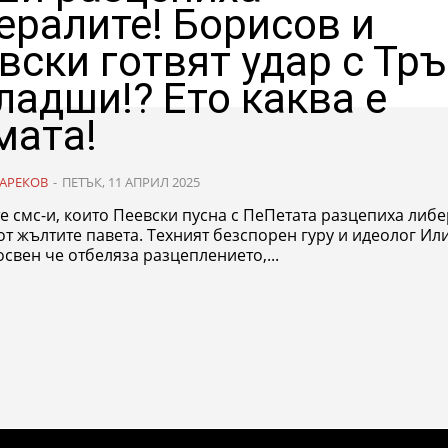
ералите! Борисов и
вски готвят удар с Тр
ладши!? Ето каква е
мата!
АРЕКОВ
-
ПЕТЪК, 11 АПРИЛ 2025
 смс-и, които Пеевски пусна с ПеПетата разцепиха либ
т жълтите павета. Техният безспорен гуру и идеолог Ил
освен че отбеляза разцеплението,...