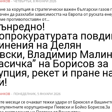
АНКОВ
-
ЧЕТВЪРТЪК, 8 ЯНУАРИ 2026
не за корупция в стратегически важен български газов 
чен да разхлаби зависимостта на Европа от руската ене
ме противопоставян от...
ънредно!
опрокуратурата повди
инения на Делян
вски, Владимир Мали
касичка” на Борисов за
упция, рекет и пране н
и!
АНКОВ
-
ПОНЕДЕЛНИК, 5 ЯНУАРИ 2026
те месеци се очакват тежки удари от Брюксел и Вашингт
рпулентните корупционери Пеевски и Бойко Борисов.За
за екстрадация на Пеевски от Вашингтон,...