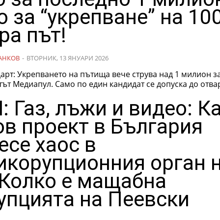
о за “укрепване” на 10
ра път!
АНКОВ
-
ВТОРНИК, 13 ЯНУАРИ 2026
арт: Укрепването на пътища вече струва над 1 милион за
 по един кандидат се допуска до отваряне
: Газ, лъжи и видео: К
ов проект в България
есе хаос в
икорупционния орган 
 Колко е мащабна
упцията на Пеевски