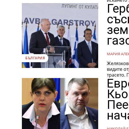
Гер
със
зем
газ
МАРИЯ АЛЕ
БЪЛГАРИЯ
Желязков 
видите от
трасето. 
Евр
Кьо
Пее
нач
НИКОЛАЙ Б