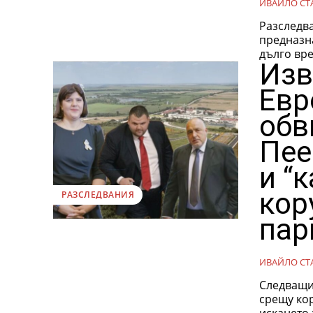
ИВАЙЛО СТ
Разследва
предназна
дълго вре
Изв
Евр
обв
Пее
и “
кор
РАЗСЛЕДВАНИЯ
пар
ИВАЙЛО СТ
Следващи
срещу ко
искането 