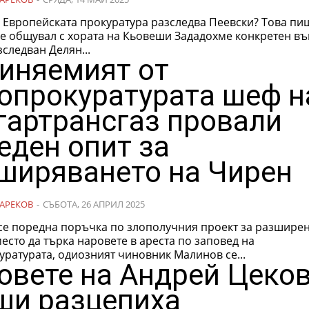
, Европейската прокуратура разследва Пеевски? Това пи
увал с хората на Кьовеши Зададохме конкретен въпрос
зследван Делян...
иняемият от
опрокуратурата шеф н
гартрансгаз провали
еден опит за
ширяването на Чирен
АРЕКОВ
-
СЪБОТА, 26 АПРИЛ 2025
се поредна поръчка по злополучния проект за разширен
ратурата, одиозният чиновник Малинов се...
овете на Андрей Цеков
и разцепиха