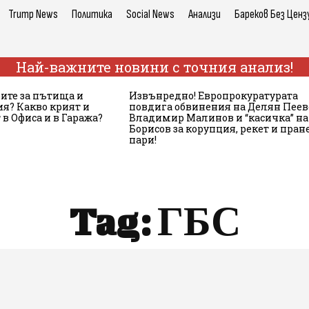
Trump News
Политика
Social News
Анализи
Бареков Без Ценз
Най-важните новини с точния анализ!
рите за пътища и
Извънредно! Европрокуратурата
ия? Какво крият и
повдига обвинения на Делян Пеев
в Офиса и в Гаража?
Владимир Малинов и “касичка” на
Борисов за корупция, рекет и пран
пари!
Tag:
ГБС