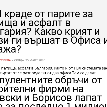
 краде от парите за
ища и асфалт в
гария? Какво крият и
ви ги вършат в Офиса 
ажа?
КСИЕВА
-
СРЯДА, 25 МАРТ 2026
 пътища. асфалт в България, както и от ТОЛ системата за
ъртят от се разпределят от два офиса.Там се делят...
пулентните обръчи от
оителни фирми на
вски и Борисов лапат
о за последно 1 милио