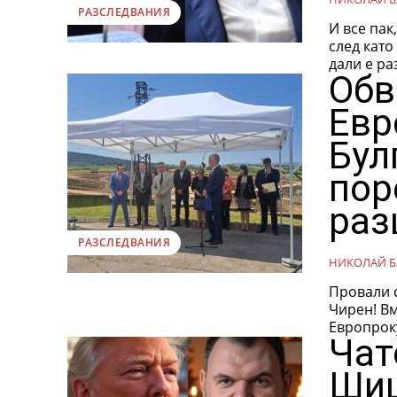
РАЗСЛЕДВАНИЯ
И все пак
след като е общ
дали е ра
Обв
Евр
Бул
пор
раз
РАЗСЛЕДВАНИЯ
НИКОЛАЙ Б
Провали 
Чирен! Вместо да търка наровете в ареста по заповед на
Европроку
Чат
Шиш