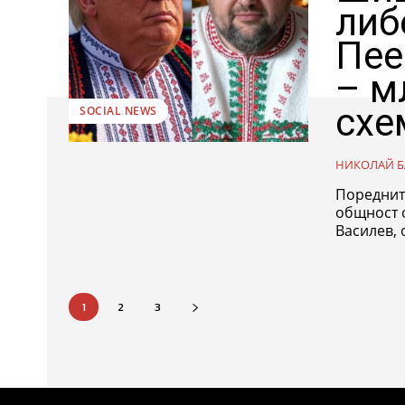
либ
Пее
– м
схе
SOCIAL NEWS
НИКОЛАЙ Б
Поредните
общност о
Василев, 
1
2
3