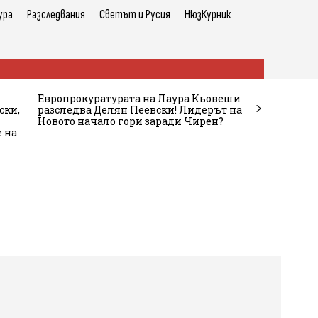
ура
Разследвания
Светът и Русия
НюзКурник
Европрокуратурата на Лаура Кьовеши
ски,
разследва Делян Пеевски! Лидерът на
Новото начало гори заради Чирен?
е на