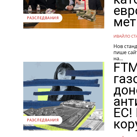
евр
мет
РАЗСЛЕДВАНИЯ
ИВАЙЛО СТ
Нов станд
пише сайтът Медиапул. Само
на...
FTM
газ
дон
ант
ЕС!
кор
РАЗСЛЕДВАНИЯ