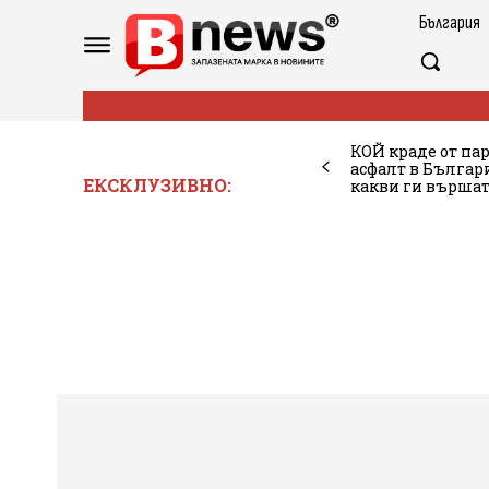
България
КОЙ краде от па
асфалт в Българ
ЕКСКЛУЗИВНО:
какви ги вършат 