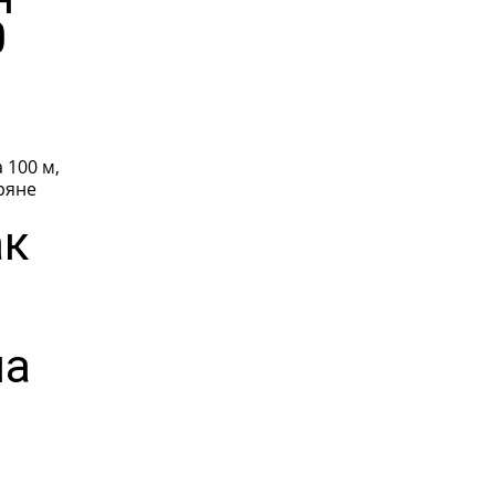
0
 100 м,
ак
на