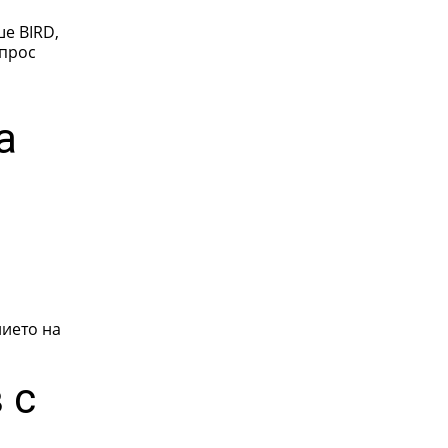
ше BIRD,
а
ието на
 с