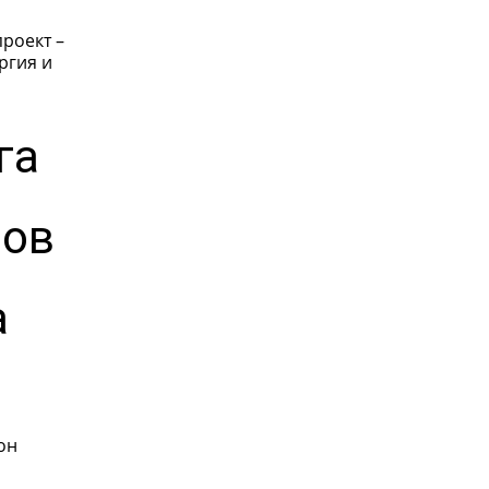
проект –
ргия и
га
нов
а
он