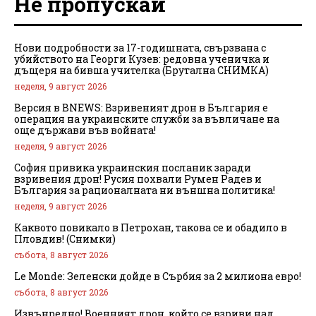
Не пропускай
Нови подробности за 17-годишната, свързвана с
убийството на Георги Кузев: редовна ученичка и
дъщеря на бивша учителка (Брутална СНИМКА)
неделя, 9 август 2026
Версия в BNEWS: Взривеният дрон в България е
операция на украинските служби за въвличане на
още държави във войната!
неделя, 9 август 2026
София привика украинския посланик заради
взривения дрон! Русия похвали Румен Радев и
България за рационалната ни външна политика!
неделя, 9 август 2026
Каквото повикало в Петрохан, такова се и обадило в
Пловдив! (Снимки)
събота, 8 август 2026
Le Monde: Зеленски дойде в Сърбия за 2 милиона евро!
събота, 8 август 2026
Извънредно! Военният дрон, който се взриви над