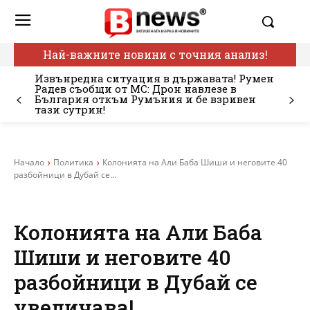
Най-важните новини с точния анализ!
Извънредна ситуация в държавата! Румен
Радев съобщи от МС: Дрон навлезе в
България откъм Румъния и бе взривен
тази сутрин!
Начало
Политика
Колонията на Али Баба Шиши и неговите 40
разбойници в Дубай се...
Колонията на Али Баба
Шиши и неговите 40
разбойници в Дубай се
увеличава!