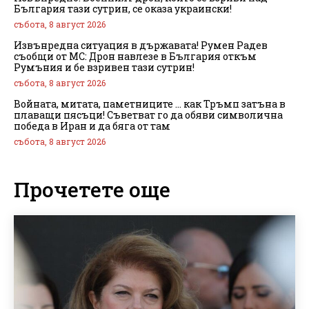
България тази сутрин, се оказа украински!
събота, 8 август 2026
Извънредна ситуация в държавата! Румен Радев
съобщи от МС: Дрон навлезе в България откъм
Румъния и бе взривен тази сутрин!
събота, 8 август 2026
Войната, митата, паметниците … как Тръмп затъна в
плаващи пясъци! Съветват го да обяви символична
победа в Иран и да бяга от там
събота, 8 август 2026
Прочетете още