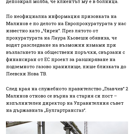
депозирал молба, че клиентът му е в болница.
По неофициална информация призовката на
Малинов е по делото на Европрокуратурата у нас
известно като „Чирен“. През лятото от
прокуратурата на Лаура Кьовеши обявиха, че
водят разследване на възможни измами при
възлагането на обществени поръчки, свързани с
финансиран от ЕС проект за разширяване на
подземното газово хранилище, пише близката до
Пеевски Нова ТВ.
След края на служебното правителство „Главчев“ 2
Малинов отново се върна на стария си пост –
изпълнителен директор на Упрaвителния съвет
на държавната „Булгартрансгаз“.