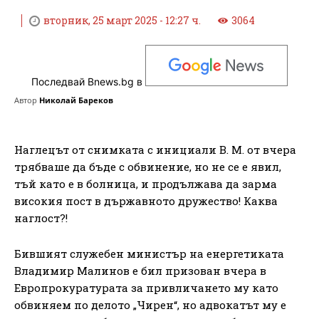
вторник, 25 март 2025 - 12:27 ч.
3064
Последвай Bnews.bg в
Автор
Николай Бареков
Наглецът от снимката с инициали В. М. от вчера
трябваше да бъде с обвинение, но не се е явил,
тъй като е в болница, и продължава да зарма
високия пост в държавното дружество! Каква
наглост?!
Бившият служебен министър на енергетиката
Владимир Малинов е бил призован вчера в
Европрокуратурата за привличането му като
обвиняем по делото „Чирен“, но адвокатът му е