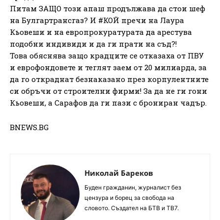
Питам ЗАЩО този апаш продължава да стои шеф
на Булгартрансгаз? И #КОЙ пречи на Лаура
Кьовеши и на европрокуратурата да арестува
подобни индивиди и да ги прати на съд?!
Това обяснява защо крадците се отказаха от ПВУ
и еврофондовете и теглят заем от 20 милиарда, за
да го откраднат безнаказано през корпулентните
си обръчи от строителни фирми! За да не ги гони
Кьовеши, а Сарафов да ги пази с брониран чадър.
BNEWS.BG
Николай Бареков
Буден гражданин, журналист без
цензура и борец за свобода на
словото. Създател на БТВ и ТВ7.