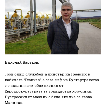
Николай Бареков:
Този бивш служебен министър на Пеевски в
кабинета “Главчев”, а сега шеф на Булгартрансгаз,
е с повдигнати обвиниения от
Европрокуратурата за грандиозна корупция.
Лустросаният мазник с бяла якичка се казва
Малинов.