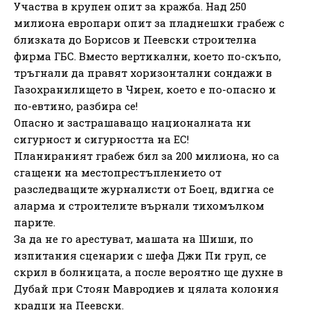
Участва в крупен опит за кражба. Над 250
милиона европари опит за пладнешки грабеж с
близката до Борисов и Пеевски строителна
фирма ГБС. Вместо вертикални, което по-скъпо,
тръгнали да правят хоризонтални сондажи в
Газохранилището в Чирен, което е по-опасно и
по-евтино, разбира се!
Опасно и застрашаващо националната ни
сигурност и сигурността на ЕС!
Планираният грабеж бил за 200 милиона, но са
сгащени на местопрестъплението от
разследващите журналисти от Боец, вдигна се
аларма и строителите върнали тихомълком
парите.
За да не го арестуват, машата на Шиши, по
изпитания сценарии с шефа Джи Пи груп, се
скрил в болницата, а после вероятно ще духне в
Дубай при Стоян Мавродиев и цялата колония
крадци на Пеевски.