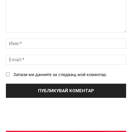
Коментар:
Им
Ema
Запази ми данните за следващ мой коментар.