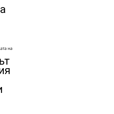
та
ата на
ът
ия
и