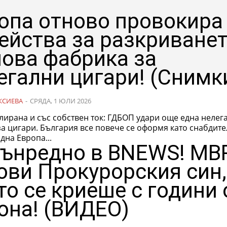
опа отново провокира
ейства за разкриване
нова фабрика за
егални цигари! (Снимк
КСИЕВА
-
СРЯДА, 1 ЮЛИ 2026
ирана и със собствен ток: ГДБОП удари още една нелег
а цигари. България все повече се оформя като снабдите
дна Европа...
ънредно в BNEWS! МВ
ови Прокурорския син,
то се криеше с години 
она! (ВИДЕО)