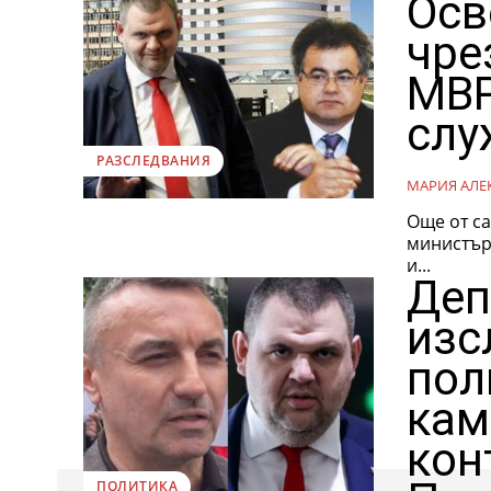
Осв
чре
МВР
слу
РАЗСЛЕДВАНИЯ
МАРИЯ АЛЕ
Още от са
министър
и...
Деп
изс
пол
кам
кон
ПОЛИТИКА