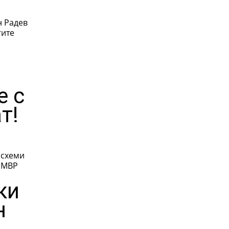
гите
е с
т!
 схеми
ки
н
о