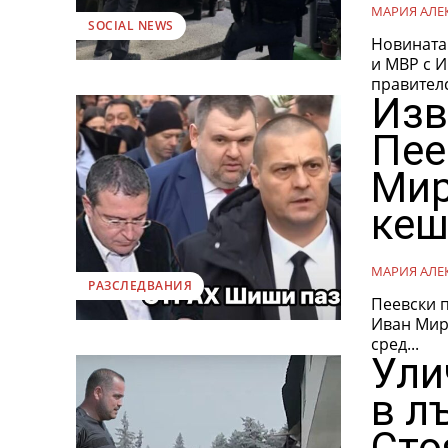
МАРИЯ АЛЕ
SOCIAL NEWS
Новината съоб
и МВР с И
правителс
Изв
Пее
Мир
кеш
МАРИЯ АЛЕ
РАЗСЛЕДВАНИЯ
Пеевски п
Иван Миринс
сред...
Ули
в л
Сто