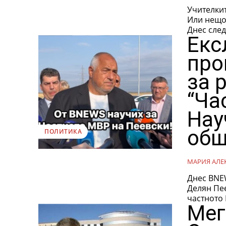
Учителки
Или нещо 
Днес след
Екс
про
за 
“Ча
Нау
общ
ПОЛИТИКА
МАРИЯ АЛЕ
Днес BNE
Делян Пе
частното 
Мег