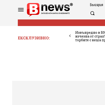
България
Извънредно в B
изчезна от страх
ЕКСКЛУЗИВНО:
торбите с кеша п