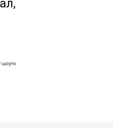
ал,
т шоуто