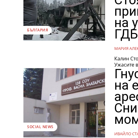
при
на 
ГДБ
БЪЛГАРИЯ
МАРИЯ АЛЕ
Калин Сто
Ужасите в
Гну
на 
аре
Сни
мом
SOCIAL NEWS
ИВАЙЛО СТ