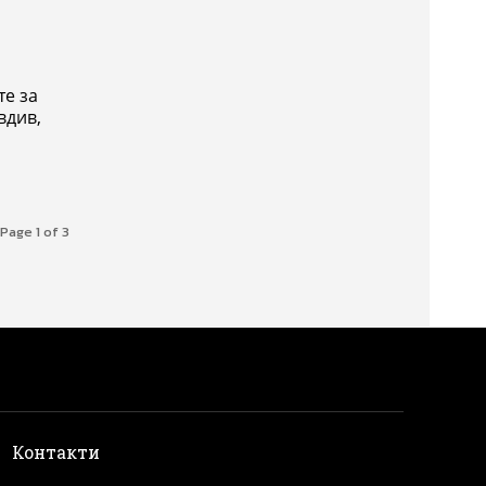
те за
вдив,
Page 1 of 3
и
Контакти