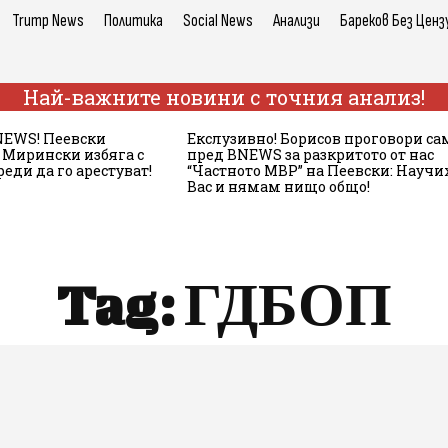
Trump News
Политика
Social News
Анализи
Бареков Без Ценз
Най-важните новини с точния анализ!
NEWS! Пеевски
Екслузивно! Борисов проговори са
! Мирински избяга с
пред BNEWS за разкритото от нас
реди да го арестуват!
“Частното МВР” на Пеевски: Научих
Вас и нямам нищо общо!
Tag:
ГДБОП