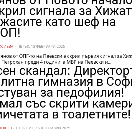
крил сигнала за Хижа
ужасите като шеф на
ОП!
КСИЕВА
-
ПЕТЪК, 13 ФЕВРУАРИ 2026
янов от ОПГ-то на Пеевски е скрил първия сигнал за Хиж
 Петрохан преди 4 години, а МВР на Пеевски и...
сен скандал: Директор
елитна гимназия в Соф
стуван за педофилия!
мал със скрити камер
ичетата в тоалетните!
АНКОВ
-
ВТОРНИК, 16 ДЕКЕМВРИ 2025