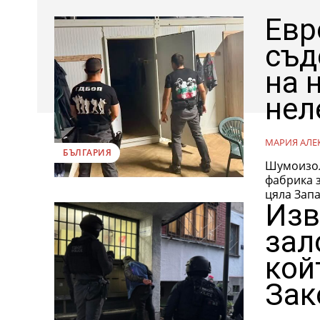
Евр
съд
на 
нел
МАРИЯ АЛЕ
БЪЛГАРИЯ
Шумоизол
фабрика з
цяла Запа
Изв
зал
кой
Зак