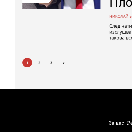
Пло
НИКОЛАЙ Б
След нати
изслушва
такова все
1
2
3
За нас
Р