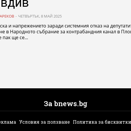
вдив
АРЕКОВ
-
ЧЕТВЪРТЪК, 8 МАЙ 2025
ска и напрежението заради системния отказ на депутати
не в Народното събрание за контрабандния канал в Пло
 пак ще се...
За bnews.bg
еклама
Условия за ползване
Политика за бисквитк