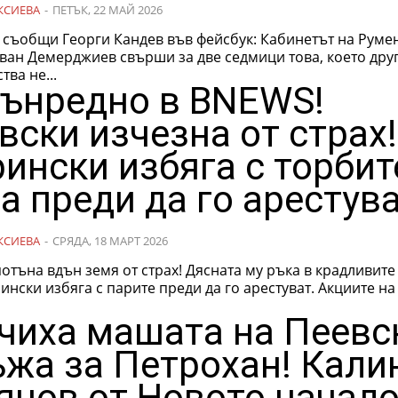
КСИЕВА
-
ПЕТЪК, 22 МАЙ 2026
щи Георги Кандев във фейсбук: Кабинетът на Румен Радев
ван Демерджиев свърши за две седмици това, което дру
тва не...
ънредно в BNEWS!
вски изчезна от страх!
ински избяга с торбит
а преди да го арестува
КСИЕВА
-
СРЯДА, 18 МАРТ 2026
отъна вдън земя от страх! Дясната му ръка в крадливите
ки избяга с парите преди да го арестуват. Акциите на МВР
чиха машата на Пеевс
ъжа за Петрохан! Кали
янов от Новото начал