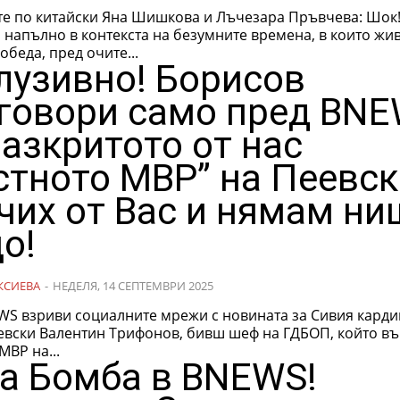
те по китайски Яна Шишкова и Лъчезара Пръвчева: Шок!
напълно в контекста на безумните времена, в които жи
обеда, пред очите...
лузивно! Борисов
говори само пред BN
разкритото от нас
стното МВР” на Пеевск
чих от Вас и нямам ни
о!
КСИЕВА
-
НЕДЕЛЯ, 14 СЕПТЕМВРИ 2025
WS взриви социалните мрежи с новината за Сивия карди
евски Валентин Трифонов, бивш шеф на ГДБОП, който въ
МВР на...
а Бомба в BNEWS!