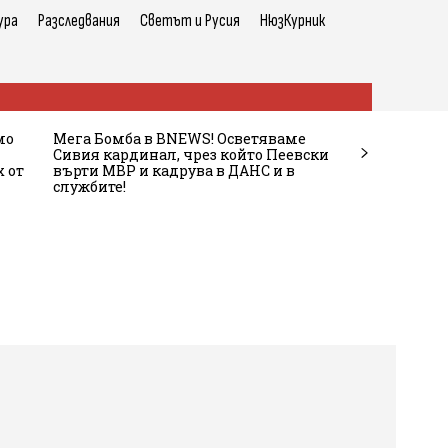
ура
Разследвания
Светът и Русия
НюзКурник
мо
Мега Бомба в BNEWS! Осветяваме
Сивия кардинал, чрез който Пеевски
 от
върти МВР и кадрува в ДАНС и в
службите!