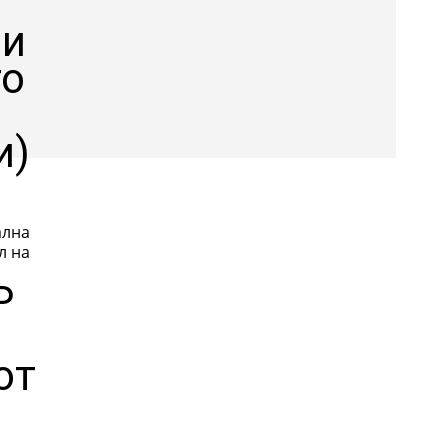
 и
то
и)
ална
л на
Р
от