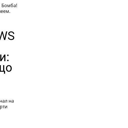
 Бомба!
веем.
EWS
и:
що
нал на
рти