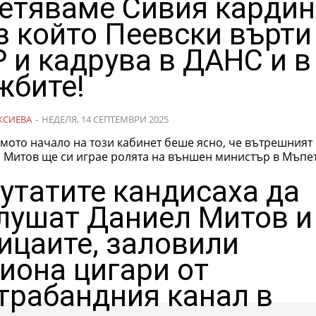
етяваме Сивия кардин
з който Пеевски върти
 и кадрува в ДАНС и в
жбите!
КСИЕВА
-
НЕДЕЛЯ, 14 СЕПТЕМВРИ 2025
мото начало на този кабинет беше ясно, че вътрешният
 Митов ще си играе ролята на външен министър в Мъпе
утатите кандисаха да
лушат Даниел Митов и
ицаите, заловили
иона цигари от
трабандния канал в