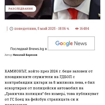
РАЗСЛЕДВАНИЯ
понеделник, 5 май 2025 - 18:06 ч.
16484
Последвай Bnews.bg в
Автор
Николай Бареков
КАМИОНЪТ, който през 2024 г. беше заловен от
пловдивските служители на ГДБОП с
контрабандни цигари за 8 милиона лева, е бил
ескортиран от полицейски автомобил на
„Гранична полиция“ без номера̀, това публикуват
от ГС Боец на фейсбук страницата си и
припомнят.