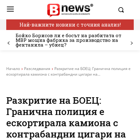
Най-важните новини с точния анализ!
Бойко Борисов ли е босът на разбитата от
МВР мощна фабрика за производство на
фентанила – убиец?
Начало
Разследвания
Разкритие на БОЕЦ: Гранична полиция е
ескортирала камиона с контрабандни цигари на...
Разкритие на БОЕЦ:
Гранична полиция е
ескортирала камиона с
контрабандни цигари на