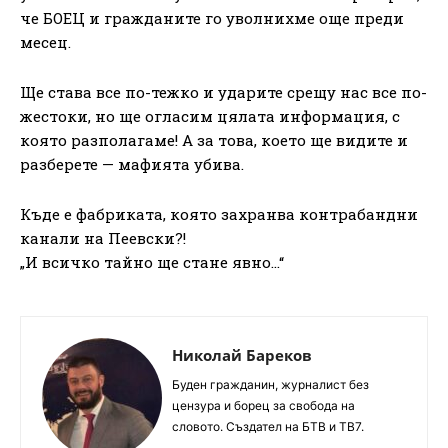
че БОЕЦ и гражданите го уволнихме още преди
месец.
Ще става все по-тежко и ударите срещу нас все по-
жестоки, но ще огласим цялата информация, с
която разполагаме! А за това, което ще видите и
разберете — мафията убива.
Къде е фабриката, която захранва контрабандни
канали на Пеевски?!
„И всичко тайно ще стане явно…“
Николай Бареков
Буден гражданин, журналист без
цензура и борец за свобода на
словото. Създател на БТВ и ТВ7.