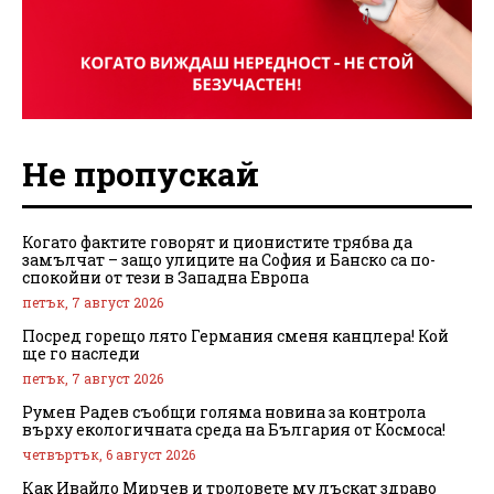
Не пропускай
Когато фактите говорят и ционистите трябва да
замълчат – защо улиците на София и Банско са по-
спокойни от тези в Западна Европа
петък, 7 август 2026
Посред горещо лято Германия сменя канцлера! Кой
ще го наследи
петък, 7 август 2026
Румен Радев съобщи голяма новина за контрола
върху екологичната среда на България от Космоса!
четвъртък, 6 август 2026
Как Ивайло Мирчев и троловете му лъскат здраво