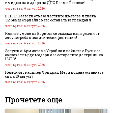
имиджа на лидера на ДПС Делян Пеевски!
четвъртък, 6 август 2026
BLIFE: Пеевски отказа частните джетове и хвана
Тюркиш еърлайнс като останалите граждани
четвъртък, 6 август 2026
Новите умове на Борисов се оказаха изпържени от
злоупотреба с политически фентанил!
четвъртък, 6 август 2026
Залужни: Армията на Украйна и войната с Русия се
оказаха твърде модерни за остарелите доктрини на
НАТО!
четвъртък, 6 август 2026
Немският канцлер Фридрих Мерц подава оставката
си на 10 август?
четвъртък, 6 август 2026
Прочетете още