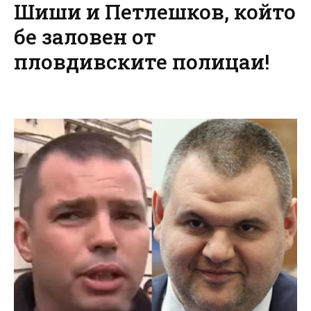
Шиши и Петлешков, който
бе заловен от
пловдивските полицаи!