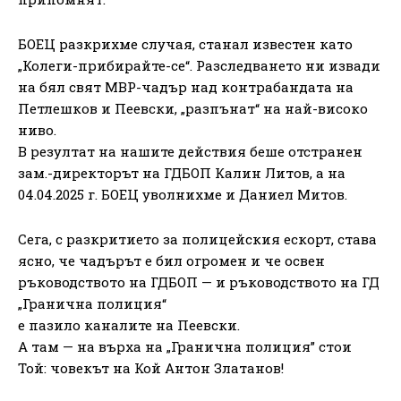
БОЕЦ разкрихме случая, станал известен като
„Колеги-прибирайте-се“. Разследването ни извади
на бял свят МВР-чадър над контрабандата на
Петлешков и Пеевски, „разпънат“ на най-високо
ниво.
В резултат на нашите действия беше отстранен
зам.-директорът на ГДБОП Калин Литов, а на
04.04.2025 г. БОЕЦ уволнихме и Даниел Митов.
Сега, с разкритието за полицейския ескорт, става
ясно, че чадърът е бил огромен и че освен
ръководството на ГДБОП — и ръководството на ГД
„Гранична полиция“
е пазило каналите на Пеевски.
А там — на върха на „Гранична полиция” стои
Той: човекът на Кой Антон Златанов!