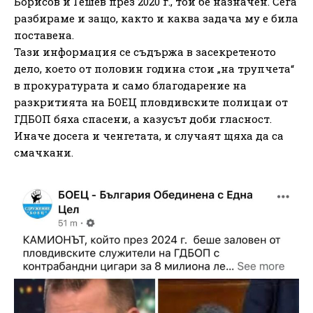
Борисов и Гешев през 2020 г., той бе назначен. Сега
разбираме и защо, както и каква задача му е била
поставена.
Тази информация се съдържа в засекретеното
дело, което от половин година стои „на трупчета“
в прокуратурата и само благодарение на
разкритията на БОЕЦ пловдивските полицаи от
ГДБОП бяха спасени, а казусът доби гласност.
Иначе досега и ченгетата, и случаят щяха да са
смачкани.