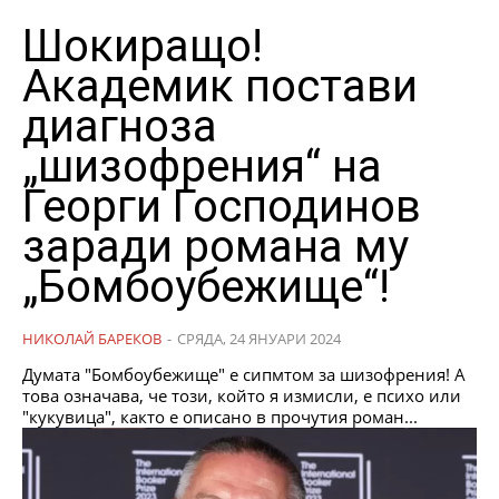
Шокиращо!
Академик постави
диагноза
„шизофрения“ на
Георги Господинов
заради романа му
„Бомбоубежище“!
НИКОЛАЙ БАРЕКОВ
-
СРЯДА, 24 ЯНУАРИ 2024
Думата "Бомбоубежище" е сипмтом за шизофрения! А
това означава, че този, който я измисли, е психо или
"кукувица", както е описано в прочутия роман...