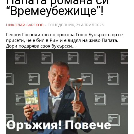
Папата романа си
“Времеубежище”!
НИКОЛАЙ БАРЕКОВ
-
ПОНЕДЕЛНИК, 21 АПРИЛ 2025
Георги Господинов по прякора Гошо Букъра също се
присети, че е бил в Рим и е видял на живо Папата.
Дори подарява своя букърски...