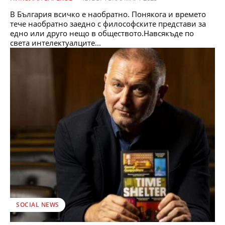
В България всичко е наобратно. Понякога и времето
тече наобратно заедно с философските представи за
едно или друго нещо в обществото.Навсякъде по
света интелектуалците...
SOCIAL NEWS