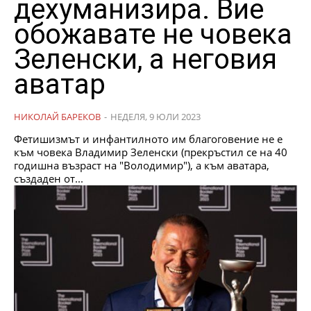
дехуманизира. Вие
обожавате не човека
Зеленски, а неговия
аватар
НИКОЛАЙ БАРЕКОВ
-
НЕДЕЛЯ, 9 ЮЛИ 2023
Фетишизмът и инфантилното им благоговение не е
към човека Владимир Зеленски (прекръстил се на 40
годишна възраст на "Володимир"), а към аватара,
създаден от...