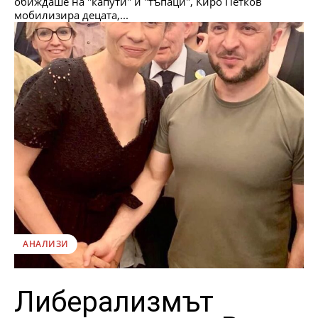
обиждаше на "капути" и "тъпаци", Киро Петков
мобилизира децата,...
АНАЛИЗИ
Либерализмът