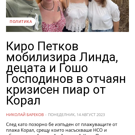
ПОЛИТИКА
Киро Петков
мобилизира Линда,
децата и Гошо
Господинов в отчаян
кризисен пиар от
Корал
НИКОЛАЙ БАРЕКОВ
-
ПОНЕДЕЛНИК, 14 АВГУСТ 2023
След като позорно бе изпъден от плажуващите от
плажа Корал, срещу които насъскваше НСО и