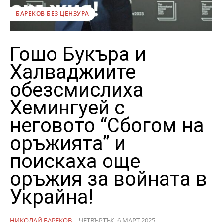
БАРЕКОВ БЕЗ ЦЕНЗУРА
Гошо Букъра и
Халваджиите
обезсмислиха
Хемингуей с
неговото “Сбогом на
оръжията” и
поискаха още
оръжия за войната в
Украйна!
НИКОЛАЙ БАРЕКОВ
-
ЧЕТВЪРТЪК, 6 МАРТ 2025