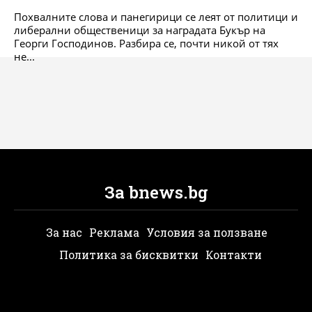
Похвалните слова и панегирици се леят от политици и
либерални общественици за наградата Букър на
Георги Господинов. Разбира се, почти никой от тях
не...
За bnews.bg
За нас
Реклама
Условия за ползване
Политика за бисквитки
Контакти