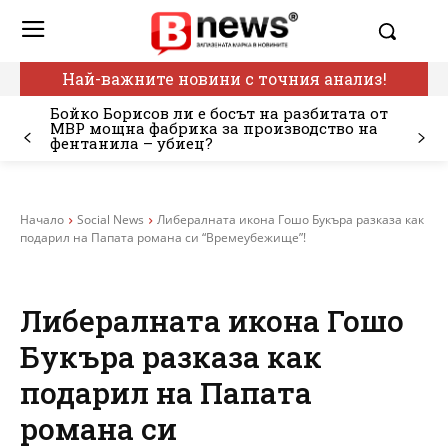
Най-важните новини с точния анализ!
Бойко Борисов ли е босът на разбитата от
МВР мощна фабрика за производство на
фентанила – убиец?
Начало
Social News
Либералната икона Гошо Букъра разказа как
подарил на Папата романа си “Времеубежище”!
Либералната икона Гошо
Букъра разказа как
подарил на Папата
романа си