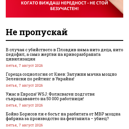
Не пропускай
В случая с убийството в Пловдив няма нито деца, нито
педофил, а само жертви на криворазбраната
цивилизация
петък, 7 август 2026
Гореща социология от Киев: Залужни мачка мощно
Зеленски по рейтинг в Украйна!
петък, 7 август 2026
Ужас в Европа! WSJ: Фолксваген подготвя
съкращаването на 50 000 работници!
петък, 7 август 2026
Бойко Борисов ли е босът на разбитата от МВР мощна
фабрика за производство на фентанила – убиец?
петък, 7 август 2026