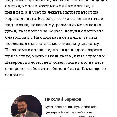
сметка, че този жест може да не изглежда
невинен, а и усетих леката напрегнатост на
хората до него. Все едно, сетих се, че книгата е
надписана, показах му, разменихме няколко
думи, казах нещо за Борхес, получих папската
благословия. На снимката се вижда, че съм
последвал съвета и само стискам ръката му.
Но запомних това – едно лице и едно озарено
присъствие, което сякаш казва „няма страшно“.
Невероятно естествен човек, лице като на дете,
отворено, любопитно, бяло и благо. Такъв ще го
запомня.
Николай Бареков
Буден гражданин, журналист без
цензура и борец за свобода на