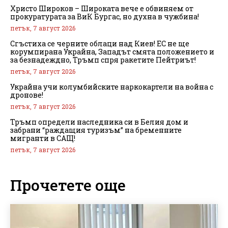
Христо Широков – Широката вече е обвиняем от
прокуратурата за ВиК Бургас, но духна в чужбина!
петък, 7 август 2026
Сгъстиха се черните облаци над Киев! ЕС не ще
корумпирана Украйна, Западът смята положението и
за безнадеждно, Тръмп спря ракетите Пейтриът!
петък, 7 август 2026
Украйна учи колумбийските наркокартели на война с
дронове!
петък, 7 август 2026
Тръмп определи наследника си в Белия дом и
забрани “раждащия туризъм” на бременните
мигранти в САЩ!
петък, 7 август 2026
Прочетете още