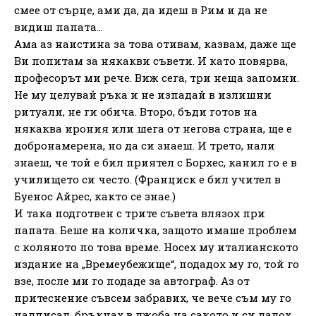
смее от сърце, ами да, да идеш в Рим и да не
видиш папата…
Ама аз наистина за това отивам, казвам, даже ще
Ви попитам за някакви съвети. И като повярва,
професорът ми рече. Виж сега, три неща запомни.
Не му целувай ръка и не изпадай в излишни
ритуали, не ги обича. Второ, бъди готов на
някаква ирония или шега от негова страна, ще е
добронамерена, но да си знаеш. И трето, нали
знаеш, че той е бил приятел с Борхес, канил го е в
училището си често. (Франциск е бил учител в
Буенос Айрес, както се знае.)
И така подготвен с трите съвета влязох при
папата. Беше на количка, защото имаше проблем
с коляното по това време. Носех му италианското
издание на „Времеубежище“, подадох му го, той го
взе, после ми го подаде за автограф. Аз от
притеснение съвсем забравих, че вече съм му го
надписал, бръкнах в джоба на сакото и си дадох