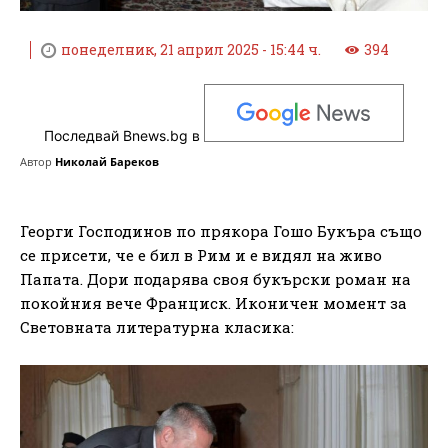
понеделник, 21 април 2025 - 15:44 ч.
394
Последвай Bnews.bg в
Автор
Николай Бареков
Георги Господинов по прякора Гошо Букъра също
се присети, че е бил в Рим и е видял на живо
Папата. Дори подарява своя букърски роман на
покойния вече Франциск. Иконичен момент за
Световната литературна класика: