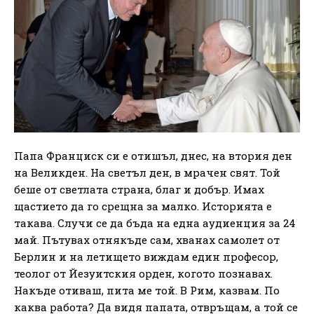
Папа Франциск си е отишъл, днес, на втория ден
на Великден. На светъл ден, в мрачен свят. Той
беше от светлата страна, благ и добър. Имах
щастието да го срещна за малко. Историята е
такава. Случи се да бъда на една аудиенция за 24
май. Пътувах отнякъде сам, хванах самолет от
Берлин и на летището виждам един професор,
теолог от Йезуитския орден, когото познавах.
Накъде отиваш, пита ме той. В Рим, казвам. По
каква работа? Да видя папата, отвръщам, а той се