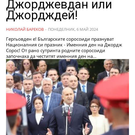
Джорджевдан или
Джордждей!
НИКОЛАЙ БАРЕКОВ
-
ПОНЕДЕЛНИК, 6 МАЙ 2024
Гергьовден е! Българските соросоиди празнуват
Националния си празник - Именния ден на Джордж
Сорос! От рано сутринта родните соросоиди
започнаха да честитят именния ден на...