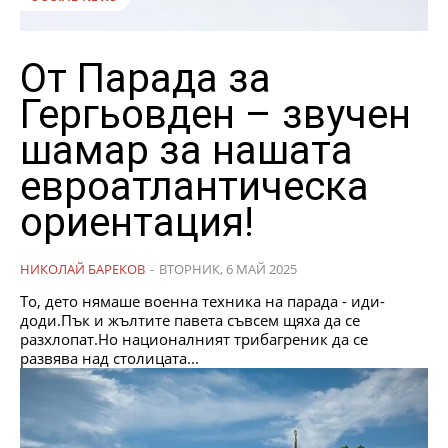
От Парада за
Гергьовден – звучен
шамар за нашата
евроатлантическа
ориентация!
НИКОЛАЙ БАРЕКОВ
-
ВТОРНИК, 6 МАЙ 2025
То, дето нямаше военна техника на парада - иди-
доди.Пък и жълтите павета съвсем щяха да се
разхлопат.Но националният трибагреник да се
развява над столицата...