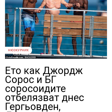
НЮЗКУРНИК
Ето как Джордж
Сорос и БГ
соросоидите
отбелязват днес
Гергьовден,