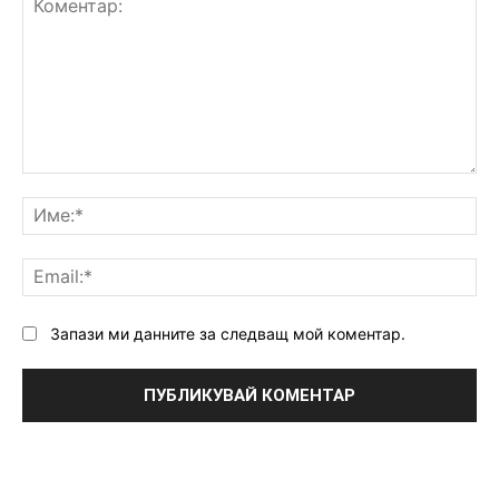
Коментар:
Им
Ema
Запази ми данните за следващ мой коментар.