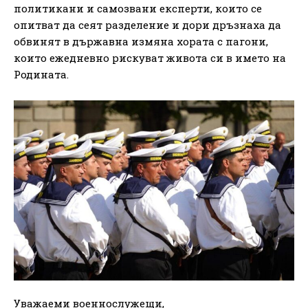
политикани и самозвани експерти, които се
опитват да сеят разделение и дори дръзнаха да
обвинят в държавна измяна хората с пагони,
които ежедневно рискуват живота си в името на
Родината.
Уважаеми военнослужещи,