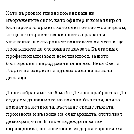
Като върховен главнокомандващ на
Въоръжените сили, като офицер и командир от
Българската армия, като един от вас – аз вярвам,
че ще отхвърлите всеки опит за разкол и
унижение, ще съхраните воинската си чест и ще
продължите да отстоявате каузата България с
професионализъм и всеотдайност, защото
българският народ разчита на вас. Нека Свети
Георги ви закриля и вдъхва сила на вашата
десница.
Да не забравяме, че 6 май е Ден на храбростта. Да
отдадем дължимото на всички българи, които
воюват за истината, въстават срещу лъжата,
произвола и възхода на олигархията, отстояват
демокрацията. В тях е надеждата за по-
справедлива, по-човечна и модерна европейска