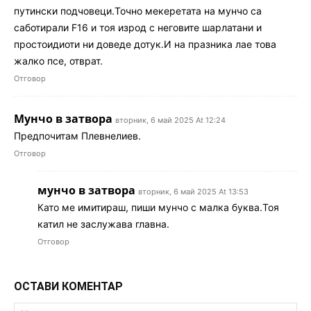
путински подчовеци.Точно мекеретата на мунчо са
саботирали F16 и тоя изрод с неговите шарлатани и
простоидиоти ни доведе дотук.И на празника лае това
жалко псе, отврат.
Отговор
Мунчо в затвора
вторник, 6 май 2025 At 12:24
Предпочитам Плевнелиев.
Отговор
мунчо в затвора
вторник, 6 май 2025 At 13:53
Като ме имитираш, пиши мунчо с малка буква.Тоя
катил не заслужава главна.
Отговор
ОСТАВИ КОМЕНТАР