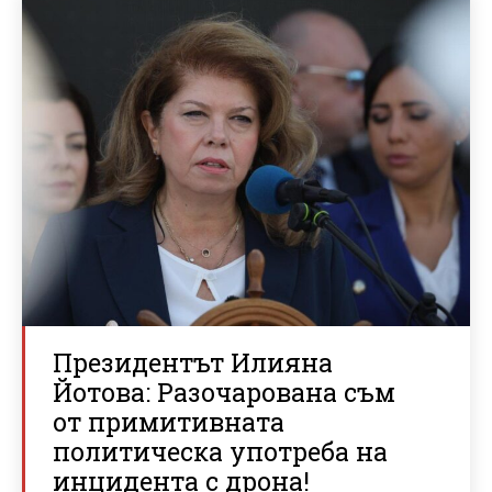
Президентът Илияна
Йотова: Разочарована съм
от примитивната
политическа употреба на
инцидента с дрона!