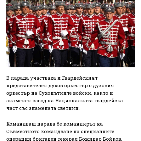
В парада участваха и Гвардейският
представителен духов оркестър с духовия
оркестър на Сухопътните войски, както и
знаменен взвод на Националната гвардейска
част със знамената светини.
Командващ парада бе командирът на
Съвместното командване на специалните
операции бригаден генерал Божидар Бойков.