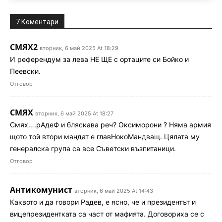
7 Коментари
СМЯХ2
вторник, 6 май 2025 At 18:29
И референдум за лева НЕ ЩЕ с ортаците си Бойко и
Пеевски.
Отговор
СМЯХ
вторник, 6 май 2025 At 18:27
Смях….рАдеФ и бляскава реч? Оксиморони ? Няма армия
щото той втори мандат е главНокоМандващ. Цялата му
генералска група са все Съветски възпитаници.
Отговор
Антикомунист
вторник, 6 май 2025 At 14:43
Каквото и да говори Радев, е ясно, че и президентът и
вицепрезидентката са част от мафията. Договориха се с