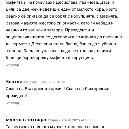
мафията и не помилваха Десислава Иванчева. Деси и
Били са две жени-светици, едни от малкото хора, които
реално се опитаха да се борят с корупцията, с мафията.
Затова мафията жестоко си отмъсти, като ги набеди и
невинни го хвърли в затвора. Президентът и
вицепрезидентката се договориха с мафията до последно
да тормозят Деси, опитват се бавно, бавно да я убият в
затвора. За да се уплашат, за да се стреснат, всички
бъдещи борци срещу мафията и корупцията.
Отговор
Златка
вторник, 6 май 2025 At 14:09
Слава на Българската армия! Слава на българският
президент!
Отговор
мунчо в затвора
вторник, 6 май 2025 At 13:52
Тая путинска подлога мунчо е харесвана само от