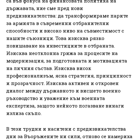
са във фокуса на финансовата политика на
държавата, ние сме пред нови
предизвикателства: да трансформираме парите
за армията в съвременни отбранителни
способности и високо ниво на съвместимост с
нашите съюзници. Това изисква рязко
повишаване на инвестициите в отбраната.
Изисква неотклонна грижа за процесите на
модернизация, за подготовката и мотивацията
на личния състав. Изисква висок
професионализъм, ясна стратегия, принципност
и прозрачност. Изисква активен и откровен
диалог между държавното и висшето военно
ръководство и уважение към военната
експертиза, защото нейното погазване винаги
излиза скъпо.
В тези трудни и наситени с предизвикателства
дни за Въоръжените ни сили, отново се намериха