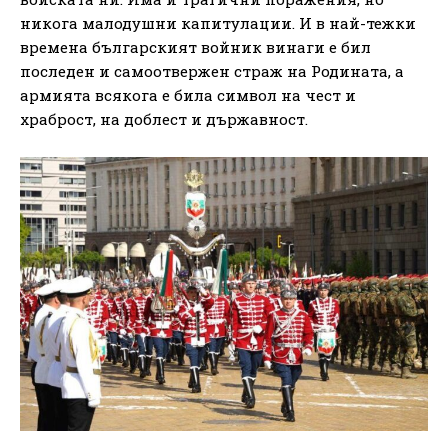
никога малодушни капитулации. И в най-тежки
времена българският войник винаги е бил
последен и самоотвержен страж на Родината, а
армията всякога е била символ на чест и
храброст, на доблест и държавност.