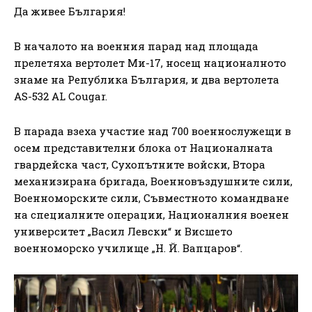
Да живее България!
В началото на военния парад над площада
прелетяха вертолет Ми-17, носещ националното
знаме на Република България, и два вертолета
AS-532 AL Cougar.
В парада взеха участие над 700 военнослужещи в
осем представителни блока от Националната
гвардейска част, Сухопътните войски, Втора
механизирана бригада, Военновъздушните сили,
Военноморските сили, Съвместното командване
на специалните операции, Националния военен
университет „Васил Левски“ и Висшето
военноморско училище „Н. Й. Вапцаров“.