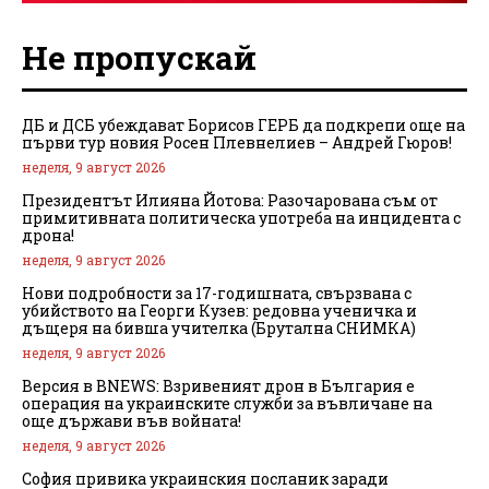
Не пропускай
ДБ и ДСБ убеждават Борисов ГЕРБ да подкрепи още на
първи тур новия Росен Плевнелиев – Андрей Гюров!
неделя, 9 август 2026
Президентът Илияна Йотова: Разочарована съм от
примитивната политическа употреба на инцидента с
дрона!
неделя, 9 август 2026
Нови подробности за 17-годишната, свързвана с
убийството на Георги Кузев: редовна ученичка и
дъщеря на бивша учителка (Брутална СНИМКА)
неделя, 9 август 2026
Версия в BNEWS: Взривеният дрон в България е
операция на украинските служби за въвличане на
още държави във войната!
неделя, 9 август 2026
София привика украинския посланик заради