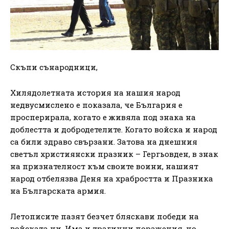
Скъпи сънародници,
Хилядолетната история на нашия народ
недвусмислено е показала, че България е
просперирала, когато е живяла под знака на
доблестта и добродетелите. Когато войска и народ
са били здраво свързани. Затова на днешния
светъл християнски празник – Гергьовден, в знак
на признателност към своите воини, нашият
народ отбелязва Деня на храбростта и Празника
на Българската армия.
Летописите пазят безчет бляскави победи на
войската ни. Има и трагични поражения, но