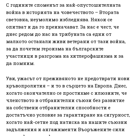
С годините споменът за най-опустошителната
война в историята на човечеството – Втората
световна, неумолимо избледнява. Някои се
опитват и да го преиначават. За нас е чест, че
днес редом до нас на трибуната са едни от
малкото останали живи ветерани от тази война,
за да почетем героизма на българските
участници в разгрома на хитлерофашизма и за
да помним.
Уви, ужасът от преживяното не предотврати нови
кръвопролития – и то в сърцето на Европа. Днес,
когато окончателно се простихме с илюзиите, че
членството в отбранителни съюзи без развитие
на собствени отбранителни способности е
достатъчно условие за гарантиране на сигурност,
когато най-сетне под натиска на нашите съюзни
задължения и ангажименти Въоръжените сили