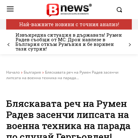
Най-важните новини с точния анализ!
Извънредна ситуация в държавата! Румен
Радев съобщи от МС: Дрон навлезе в
България откъм Румъния и бе взривен
тази сутрин!
Начало
България
Бляскавата реч на Румен Радев засенчи
липсата на военна техника на парада...
Бляскавата реч на Румен
Радев засенчи липсата на
военна техника на парада
по случай Гергьовден!