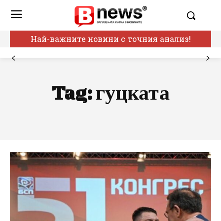
Най-важните новини с точния анализ!
Tag:
гуцката