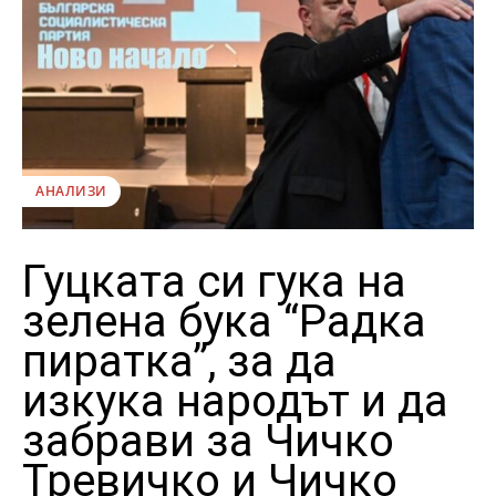
АНАЛИЗИ
Гуцката си гука на
зелена бука “Радка
пиратка”, за да
изкука народът и да
забрави за Чичко
Тревичко и Чичко