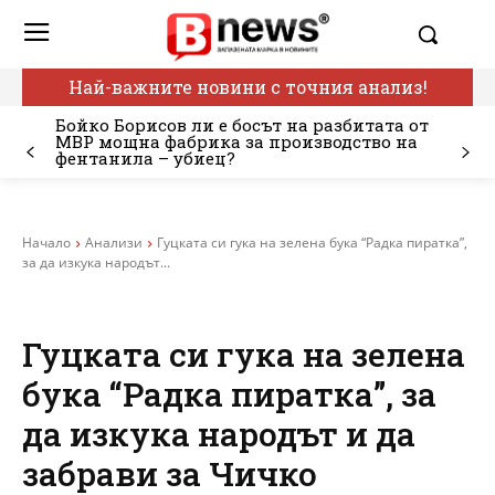
Най-важните новини с точния анализ!
Бойко Борисов ли е босът на разбитата от
МВР мощна фабрика за производство на
фентанила – убиец?
Начало
Анализи
Гуцката си гука на зелена бука “Радка пиратка”,
за да изкука народът...
Гуцката си гука на зелена
бука “Радка пиратка”, за
да изкука народът и да
забрави за Чичко