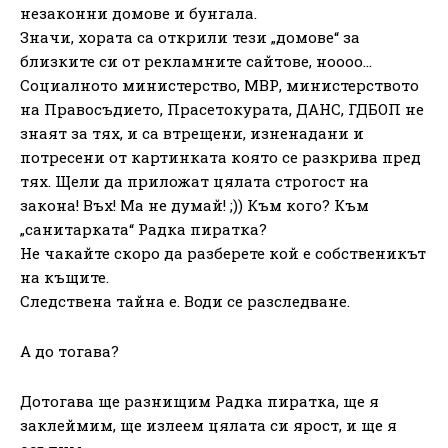
незаконни домове и бунгала.
Значи, хората са открили тези „домове“ за
близките си от рекламните сайтове, ноооо…
Социалното министерство, МВР, министерството
на Правосъдието, Прасетокурата, ДАНС, ГДБОП не
знаят за тях, и са втрещени, изненадани и
потресени от картинката която се разкрива пред
тях. Щели да приложат цялата строгост на
закона! Въх! Ма не думай! ;)) Към кого? Към
„санитарката“ Радка пиратка?
Не чакайте скоро да разберете кой е собственикът
на къщите.
Следствена тайна е. Води се разследване.
А до тогава?
Дотогава ще разнищим Радка пиратка, ще я
заклеймим, ще излеем цялата си ярост, и ще я