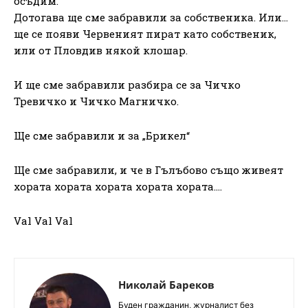
осъдим.
Дотогава ще сме забравили за собственика. Или…
ще се появи Червеният пират като собственик,
или от Пловдив някой клошар.
И ще сме забравили разбира се за Чичко
Тревичко и Чичко Магничко.
Ще сме забравили и за „Брикел“
Ще сме забравили, и че в Гълъбово също живеят
хората хората хората хората хората….
Val Val Val
Николай Бареков
Буден гражданин, журналист без