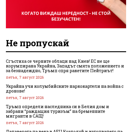
Не пропускай
Сгъстиха се черните облаци над Киев! ЕС не ще
корумпирана Украйна, Западът смята положението и
за безнадеждно, Тръмп спря ракетите Пейтриът!
петък, 7 август 2026
Украйна учи колумбийските наркокартели на война с
дронове!
петък, 7 август 2026
Тръмп определи наследника си в Белия дом и
забрани “раждащия туризъм” на бременните
мигранти в САЩ!
петък, 7 август 2026
Далаверата на века в АЕЦ Козлодуй и източването на