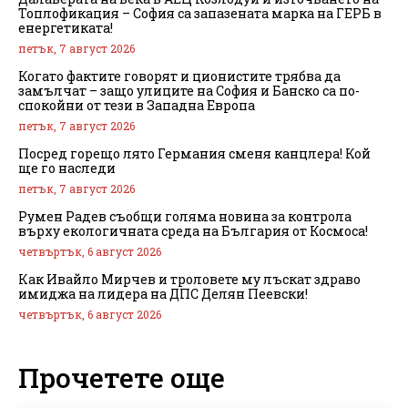
Топлофикация – София са запазената марка на ГЕРБ в
енергетиката!
петък, 7 август 2026
Когато фактите говорят и ционистите трябва да
замълчат – защо улиците на София и Банско са по-
спокойни от тези в Западна Европа
петък, 7 август 2026
Посред горещо лято Германия сменя канцлера! Кой
ще го наследи
петък, 7 август 2026
Румен Радев съобщи голяма новина за контрола
върху екологичната среда на България от Космоса!
четвъртък, 6 август 2026
Как Ивайло Мирчев и троловете му лъскат здраво
имиджа на лидера на ДПС Делян Пеевски!
четвъртък, 6 август 2026
Прочетете още