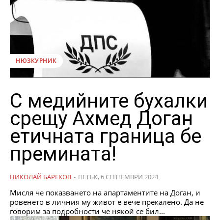
НЮЗКУРНИК
С медийните бухалки
срещу Ахмед Доган
етичната граница бе
премината!
НИКОЛАЙ БАРЕКОВ
-
ПЕТЪК, 6 СЕПТЕМВРИ 2024
Мисля че показването на апартаментите на Доган, и
ровенето в личния му живот е вече прекалено. Да не
говорим за подробности че някой се бил...