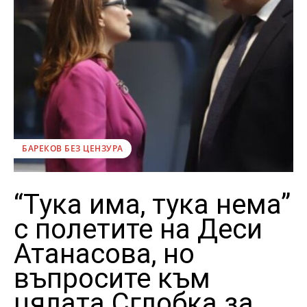
БАРЕКОВ БЕЗ ЦЕНЗУРА
“Тука има, тука нема”
с полетите на Деси
Атанасова, но
въпросите към
цялата Сглобка за