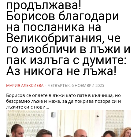
продължава!
Борисов благодари
на посланика на
Великобритания, че
го изобличи в лъжи и
пак излъга с думите:
Аз никога не лъжа!
МАРИЯ АЛЕКСИЕВА
-
ЧЕТВЪРТЪК, 6 НОЕМВРИ 2025
Борисов се оплете в лъжи като пате в кълчища, но
безсрамно лъже и маже, за да покрива позора си и
лъжите си с нови...