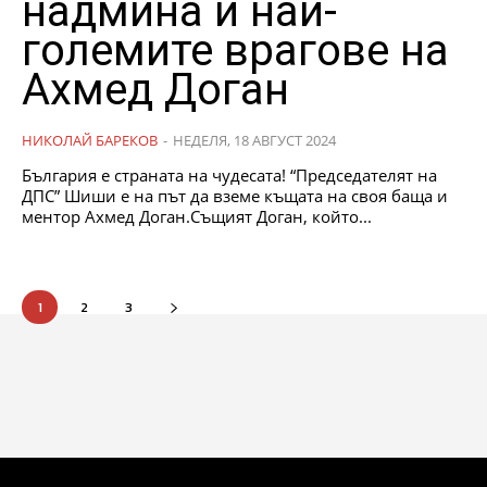
надмина и най-
големите врагове на
Ахмед Доган
НИКОЛАЙ БАРЕКОВ
-
НЕДЕЛЯ, 18 АВГУСТ 2024
България е страната на чудесата! “Председателят на
ДПС” Шиши е на път да вземе къщата на своя баща и
ментор Ахмед Доган.Същият Доган, който...
1
2
3