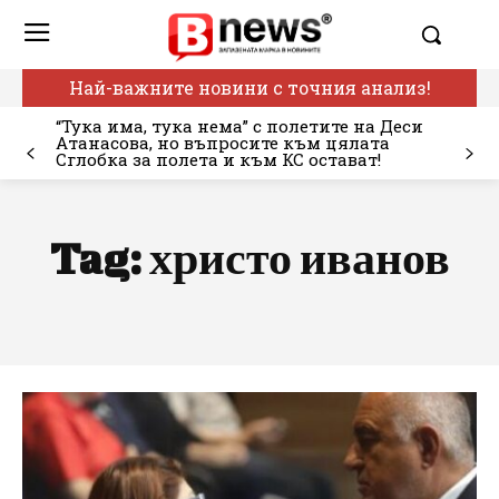
Най-важните новини с точния анализ!
“Тука има, тука нема” с полетите на Деси
Атанасова, но въпросите към цялата
Сглобка за полета и към КС остават!
Tag:
христо иванов