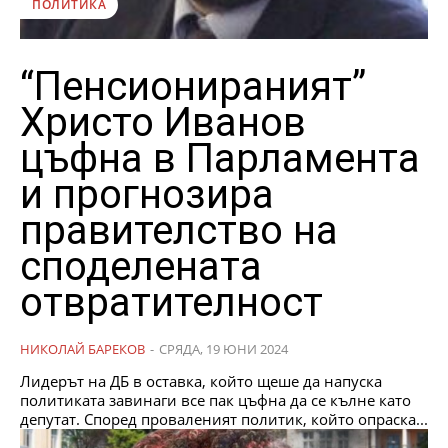
ПОЛИТИКА
“Пенсионираният”
Христо Иванов
цъфна в Парламента
и прогнозира
правителство на
споделената
отвратителност
НИКОЛАЙ БАРЕКОВ
-
СРЯДА, 19 ЮНИ 2024
Лидерът на ДБ в оставка, който щеше да напуска
политиката завинаги все пак цъфна да се кълне като
депутат. Според проваленият политик, който опраска...