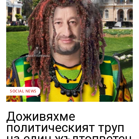
SOCIAL NEWS
Доживяхме
политическият труп
на един жълтопветен