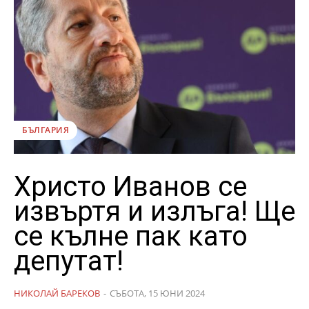
БЪЛГАРИЯ
Христо Иванов се
извъртя и излъга! Ще
се кълне пак като
депутат!
НИКОЛАЙ БАРЕКОВ
-
СЪБОТА, 15 ЮНИ 2024