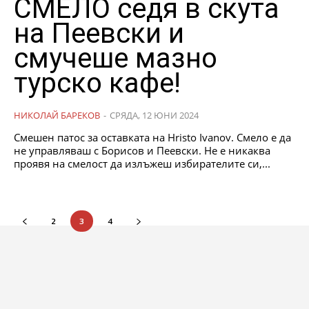
СМЕЛО седя в скута
на Пеевски и
смучеше мазно
турско кафе!
НИКОЛАЙ БАРЕКОВ
-
СРЯДА, 12 ЮНИ 2024
Смешен патос за оставката на Hristo Ivanov. Смело е да
не управляваш с Борисов и Пеевски. Не е никаква
проявя на смелост да излъжеш избирателите си,...
2
3
4