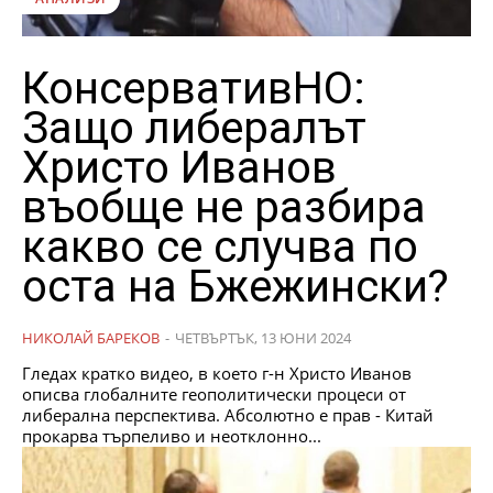
КонсервативНО:
Защо либералът
Христо Иванов
въобще не разбира
какво се случва по
оста на Бжежински?
НИКОЛАЙ БАРЕКОВ
-
ЧЕТВЪРТЪК, 13 ЮНИ 2024
Гледах кратко видео, в което г-н Христо Иванов
описва глобалните геополитически процеси от
либерална перспектива. Абсолютно е прав - Китай
прокарва търпеливо и неотклонно...