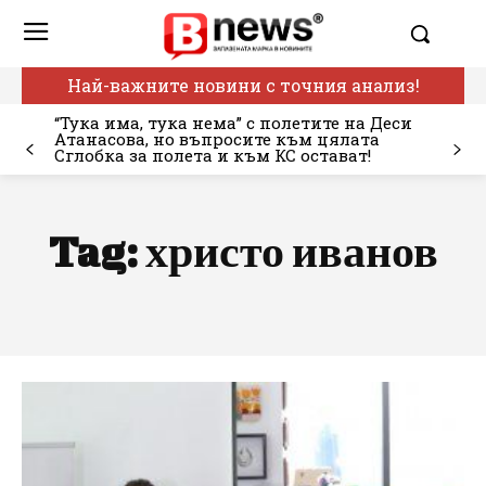
Най-важните новини с точния анализ!
“Тука има, тука нема” с полетите на Деси
Атанасова, но въпросите към цялата
Сглобка за полета и към КС остават!
Tag:
христо иванов