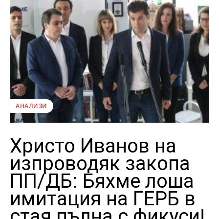
АНАЛИЗИ
Христо Иванов на
изпроводяк закопа
ПП/ДБ: Бяхме лоша
имитация на ГЕРБ в
стая пълна с фикуси!