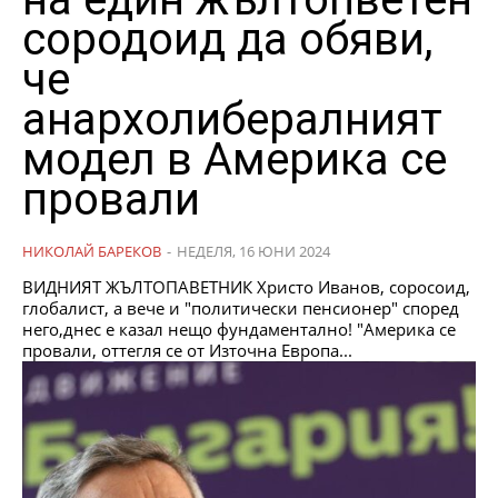
сородоид да обяви,
че
анархолибералният
модел в Америка се
провали
НИКОЛАЙ БАРЕКОВ
-
НЕДЕЛЯ, 16 ЮНИ 2024
ВИДНИЯТ ЖЪЛТОПАВЕТНИК Христо Иванов, соросоид,
глобалист, а вече и "политически пенсионер" според
него,днес е казал нещо фундаментално! "Америка се
провали, оттегля се от Източна Европа...