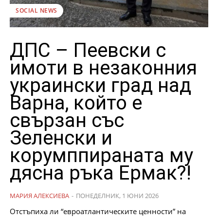
SOCIAL NEWS
ДПС – Пеевски с
имоти в незаконния
украински град над
Варна, който е
свързан със
Зеленски и
корумппираната му
дясна ръка Ермак?!
МАРИЯ АЛЕКСИЕВА
-
ПОНЕДЕЛНИК, 1 ЮНИ 2026
Отстъпиха ли “евроатлантическите ценности” на