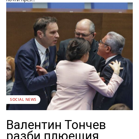
SOCIAL NEWS
Валентин Тончев
разби плюещия