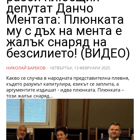
депутат Данчо
Ментата: Плюнката
му с дъх на мента е
жалък снаряд на
безсилието! (ВИДЕО)
НИКОЛАЙ БАРЕКОВ
-
ЧЕТВЪРТЪК, 13 ФЕВРУАРИ 2025
Какво се случва в народната представителна плевня,
където разумът капитулира, езикът се заплита, а
аргументите издишат - идва плюнката. Плюнката –
този жалък снаряд...