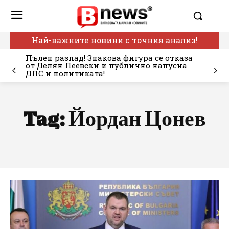
Най-важните новини с точния анализ!
Пълен разпад! Знакова фигура се отказа
от Делян Пеевски и публично напусна
ДПС и политиката!
Tag:
Йордан Цонев