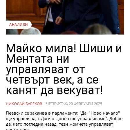
АНАЛИЗИ
Майко мила! Шиши и
Ментата ни
управляват от
четвърт век, а се
канят да векуват!
НИКОЛАЙ БАРЕКОВ
-
ЧЕТВЪРТЪК, 20 ФЕВРУАРИ 2025
Пеевски се заканва в парламента: "Да, "Ново начало"
ще управлява, с Данчо Цонев ще управляваме". Добре
де, като погледна назад, тези момчета управляват
почти през...