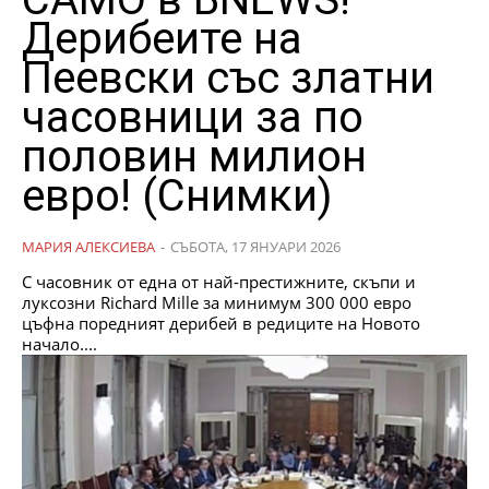
Дерибеите на
Пеевски със златни
часовници за по
половин милион
евро! (Снимки)
МАРИЯ АЛЕКСИЕВА
-
СЪБОТА, 17 ЯНУАРИ 2026
С часовник от една от най-престижните, скъпи и
луксозни Richard Mille за минимум 300 000 евро
цъфна поредният дерибей в редиците на Новото
начало....