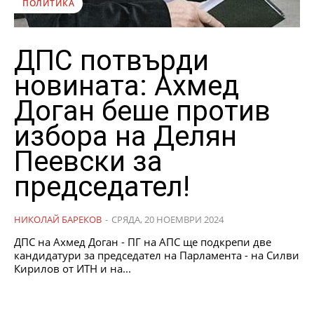
ПОЛИТИКА
ДПС потвърди
новината: Ахмед
Доган беше против
избора на Делян
Пеевски за
председател!
НИКОЛАЙ БАРЕКОВ
-
СРЯДА, 20 НОЕМВРИ 2024
ДПС на Ахмед Доган - ПГ на АПС ще подкрепи две
кандидатури за председател на Парламента - на Силви
Кирилов от ИТН и на...