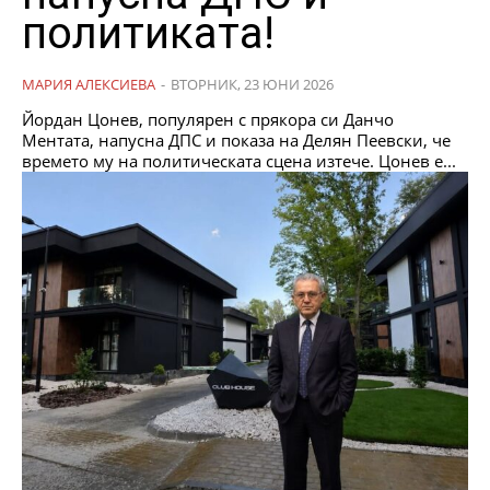
политиката!
МАРИЯ АЛЕКСИЕВА
-
ВТОРНИК, 23 ЮНИ 2026
Йордан Цонев, популярен с прякора си Данчо
Ментата, напусна ДПС и показа на Делян Пеевски, че
времето му на политическата сцена изтече. Цонев е...