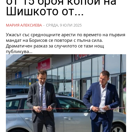
от 15 броя копои на
Шишкото от...
МАРИЯ АЛЕКСИЕВА
-
СРЯДА, 9 ЮЛИ 2025
Ужасът със среднощните арести по времето на първия
мандат на Борисов се повтори с пълна сила.
Драматичен разказ за случилото се тази нощ
публикува...