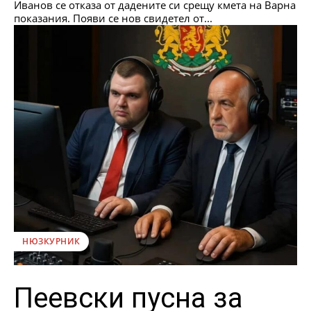
Иванов се отказа от дадените си срещу кмета на Варна
показания. Появи се нов свидетел от...
НЮЗКУРНИК
Пеевски пусна за