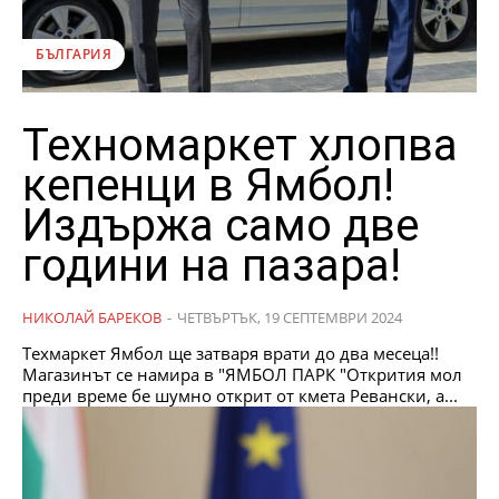
БЪЛГАРИЯ
Техномаркет хлопва
кепенци в Ямбол!
Издържа само две
години на пазара!
НИКОЛАЙ БАРЕКОВ
-
ЧЕТВЪРТЪК, 19 СЕПТЕМВРИ 2024
Техмаркет Ямбол ще затваря врати до два месеца!!
Магазинът се намира в "ЯМБОЛ ПАРК "Открития мол
преди време бе шумно открит от кмета Ревански, а...