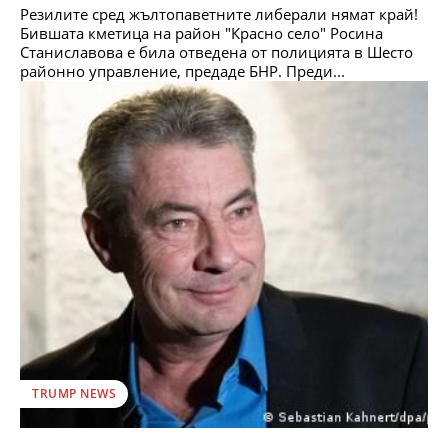
Резилите сред жълтопаветните либерали нямат край!
Бившата кметица на район "Красно село" Росина
Станиславова е била отведена от полицията в Шесто
районно управление, предаде БНР. Преди...
TRUMP NEWS