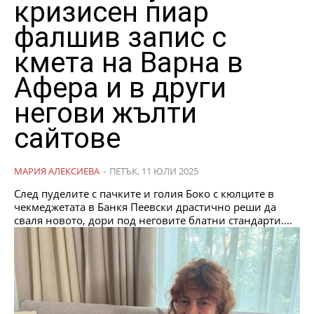
кризисен пиар
фалшив запис с
кмета на Варна в
Афера и в други
негови жълти
сайтове
МАРИЯ АЛЕКСИЕВА
-
ПЕТЪК, 11 ЮЛИ 2025
След пуделите с пачките и голия Боко с кюлците в
чекмеджетата в Банкя Пеевски драстично реши да
сваля новото, дори под неговите блатни стандарти....