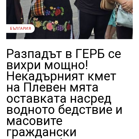
БЪЛГАРИЯ
Разпадът в ГЕРБ се
вихри мощно!
Некадърният кмет
на Плевен мята
оставката насред
водното бедствие и
масовите
граждански