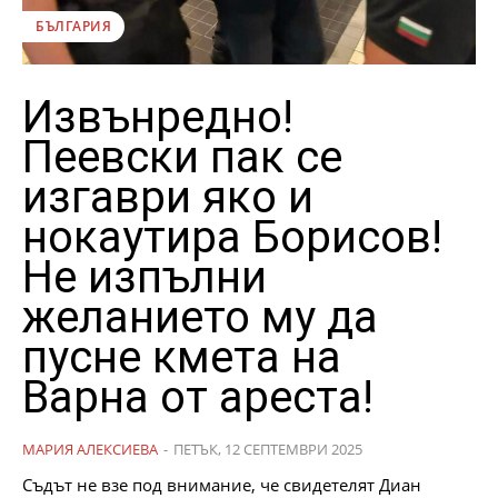
БЪЛГАРИЯ
Извънредно!
Пеевски пак се
изгаври яко и
нокаутира Борисов!
Не изпълни
желанието му да
пусне кмета на
Варна от ареста!
МАРИЯ АЛЕКСИЕВА
-
ПЕТЪК, 12 СЕПТЕМВРИ 2025
Съдът не взе под внимание, че свидетелят Диан