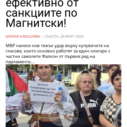
ефективно от
санкциите по
Магнитски!
МАРИЯ АЛЕКСИЕВА
-
СЪБОТА, 28 МАРТ 2026
МВР нанесе нов тежък удар върху купувачите на
гласове, които основно работят за един олигарх с
частни самолети Фалкон от първия ред на
парламента....