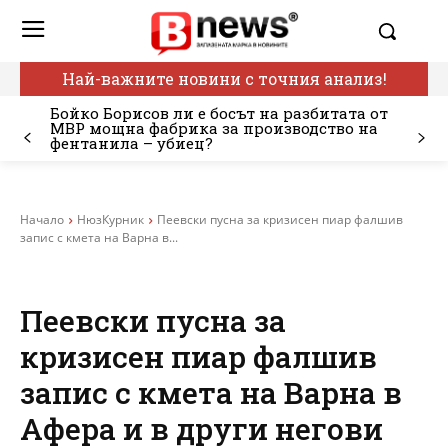
Най-важните новини с точния анализ!
Бойко Борисов ли е босът на разбитата от
МВР мощна фабрика за производство на
фентанила – убиец?
Начало
НюзКурник
Пеевски пусна за кризисен пиар фалшив
запис с кмета на Варна в...
Пеевски пусна за
кризисен пиар фалшив
запис с кмета на Варна в
Афера и в други негови