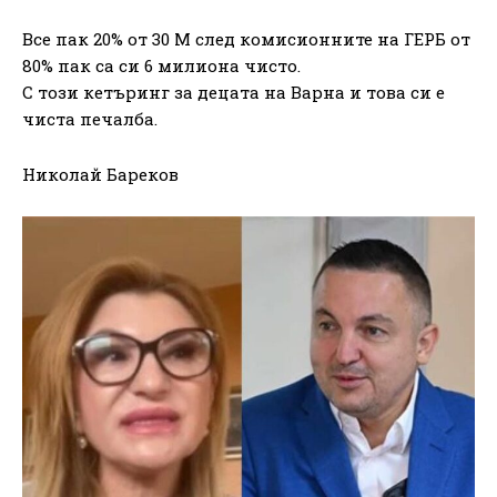
Все пак 20% от 30 М след комисионните на ГЕРБ от
80% пак са си 6 милиона чисто.
С този кетъринг за децата на Варна и това си е
чиста печалба.
Николай Бареков