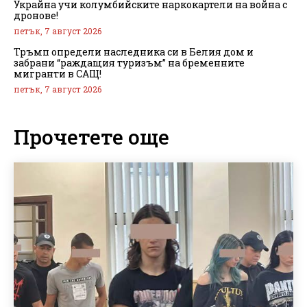
Украйна учи колумбийските наркокартели на война с
дронове!
петък, 7 август 2026
Тръмп определи наследника си в Белия дом и
забрани “раждащия туризъм” на бременните
мигранти в САЩ!
петък, 7 август 2026
Прочетете още