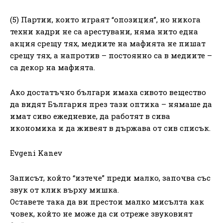
(5) Партии, които играят “опозиция”, но никога
техни кадри не са арестувани, няма нито една
акция срещу тях, медиите на мафията не пишат
срещу тях, а напротив – постоянно са в медиите –
са декор на мафията.
Ако достатъчно българи имаха сивото вещество
да видят България през тази оптика – нямаше да
имат сиво ежедневие, да работят в сива
икономика и да живеят в държава от сив списък.
Evgeni Kanev
Записът, който “изтече” преди малко, започва със
звук от клик върху мишка.
Оставете така да ви престои малко мисълта как
човек, който не може да си отреже звуковият