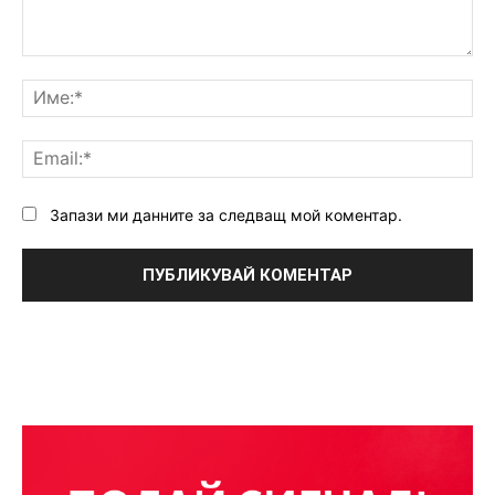
Коментар:
Им
Ema
Запази ми данните за следващ мой коментар.