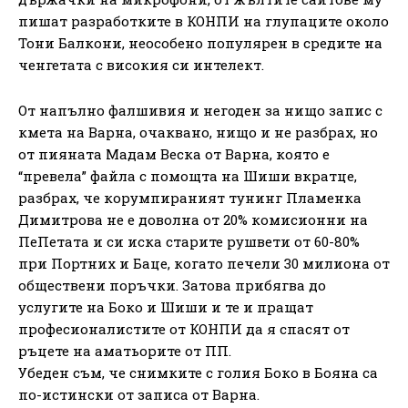
пишат разработките в КОНПИ на глупаците около
Тони Балкони, неособено популярен в средите на
ченгетата с високия си интелект.
От напълно фалшивия и негоден за нищо запис с
кмета на Варна, очаквано, нищо и не разбрах, но
от пияната Мадам Веска от Варна, която е
“превела” файла с помощта на Шиши вкратце,
разбрах, че корумпираният тунинг Пламенка
Димитрова не е доволна от 20% комисионни на
ПеПетата и си иска старите рушвети от 60-80%
при Портних и Баце, когато печели 30 милиона от
обществени поръчки. Затова прибягва до
услугите на Боко и Шиши и те и пращат
професионалистите от КОНПИ да я спасят от
ръцете на аматьорите от ПП.
Убеден съм, че снимките с голия Боко в Бояна са
по-истински от записа от Варна.