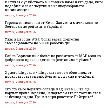
В случая с убийството в Пловдив няма нито деца, нито
педофил, а само жертви на криворазбраната
цивилизация
петък, 7 август 2026
Гореща социология от Киев: Залужни мачка мощно
Зеленски по рейтинг в Украйна!
петък, 7 август 2026
Ужас в Европа! WSJ: Фолксваген подготвя
съкращаването на 50 000 работници!
петък, 7 август 2026
Бойко Борисов ли е босът на разбитата от МВР мощна
фабрика за производство на фентанила – убиец?
петък, 7 август 2026
Христо Широков – Широката вече е обвиняем от
прокуратурата за ВиК Бургас, но духна в чужбина!
петък, 7 август 2026
Сгъстиха се черните облаци над Киев! ЕС не ще
корумпирана Украйна, Западът смята положението и
за безнадеждно, Тръмп спря ракетите Пейтриът!
петък, 7 август 2026