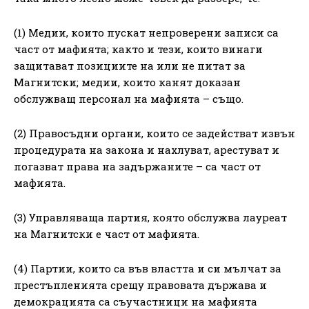
(1) Медии, които пускат непроверени записи са
част от мафията; както и тези, които винаги
защитават позициите на или не питат за
Магнитски; медии, които канят доказан
обслужващ персонал на мафията – също.
(2) Правосъдни органи, които се задействат извън
процедурата на закона и нахлуват, арестуват и
погазват права на задържаните – са част от
мафията.
(3) Управляваща партия, която обслужва лауреат
на Магнитски е част от мафията.
(4) Партии, които са във властта и си мълчат за
престъпленията срещу правовата държава и
демокрацията са съучастници на мафията