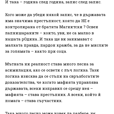
И така – година след година, запис след запис.
Кого може да убеди някой запис, че в държавата
има значима престъпност, която да НЕ е
контролирана от братята Магнитски ? Освен
лапнишараните – които, уви, не са малко в
нашата рОдина…И така ще ви занимават с
малката правда, пардон кражба, за да не мислите
за голямата – както при соца.
Мътната ни реалност става много лесна за
асимилация, ако се освети с лъч логика. Тази
логика изисква да се стъпи на свръхбогатите
доказателства, че когато мафията управлява
държавата, всеки изправил се срещу нея –
мафията – става престъпник. А всеки, който й
помага – става съучастник.
Така много лесно може човек да разбере, че: