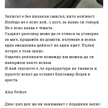
Записът е без никакъв смисъл, нито контекст.
Изобщо не е ясно кой , с кого, за какво си говори.
Не е ясно каква е темата.
Същият разговор може да се отнася за уговорка
за мач, продажба на домати, пътуване и всяка
една ежедневна дейност на един кмет. Пълен
потрес е този запис.
Отделно репликите помежду им можеш да ги
навържеш както искаш.
И най гнусното е ,че прокуратура на тиквата и
прасето искат да оставят Благомир Коцев в
ареста.
Аlex Petkov
Днес цял ден ще ви занимават с поредния запис.