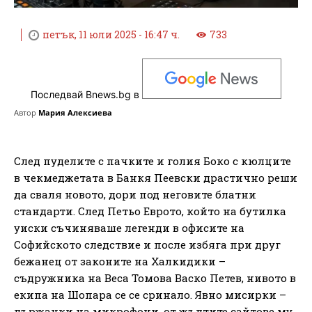
петък, 11 юли 2025 - 16:47 ч.
733
Последвай Bnews.bg в
Автор
Мария Алексиева
След пуделите с пачките и голия Боко с кюлците
в чекмеджетата в Банкя Пеевски драстично реши
да сваля новото, дори под неговите блатни
стандарти. След Петьо Еврото, който на бутилка
уиски съчиняваше легенди в офисите на
Софийското следствие и после избяга при друг
бежанец от законите на Халкидики –
съдружника на Веса Томова Васко Петев, нивото в
екипа на Шопара се се сринало. Явно мисирки –
държачки на микрофони, от жълтите сайтове му