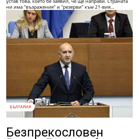
устав това, което бе заявил, че ще направи. Страната
ни има "възражения" и "резерви" към 21-вия...
БЪЛГАРИЯ
Безпрекословен