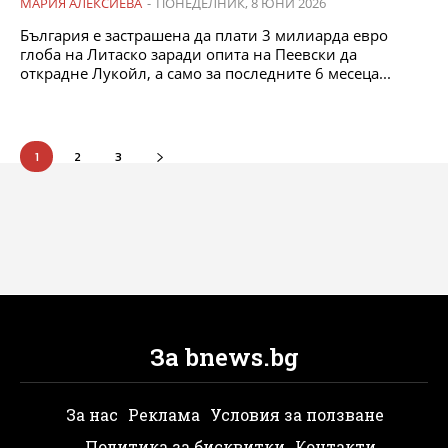
МАРИЯ АЛЕКСИЕВА
-
ПОНЕДЕЛНИК, 8 ЮНИ 2026
България е застрашена да плати 3 милиарда евро
глоба на Литаско заради опита на Пеевски да
открадне Лукойл, а само за последните 6 месеца...
1
2
3
За bnews.bg
За нас
Реклама
Условия за ползване
Политика за бисквитки
Контакти