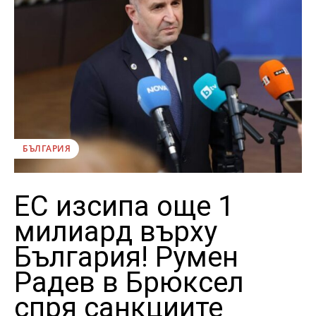
БЪЛГАРИЯ
ЕС изсипа още 1
милиард върху
България! Румен
Радев в Брюксел
спря санкциите