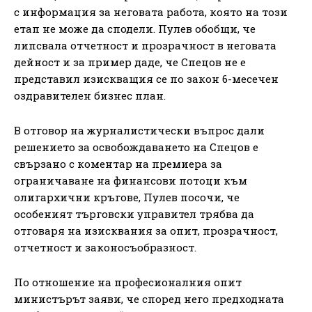
с информация за неговата работа, която на този
етап не може да сподели. Пулев обобщи, че
липсвала отчетност и прозрачност в неговата
дейност и за пример даде, че Спецов не е
представил изискващия се по закон 6-месечен
оздравителен бизнес план.
В отговор на журналистически въпрос дали
решението за освобождаването на Спецов е
свързано с коментар на премиера за
ограничаване на финансови потоци към
олигархични кръгове, Пулев посочи, че
особеният търговски управител трябва да
отговаря на изисквания за опит, прозрачност,
отчетност и законосъобразност.
По отношение на професионалния опит
министърът заяви, че според него предходната