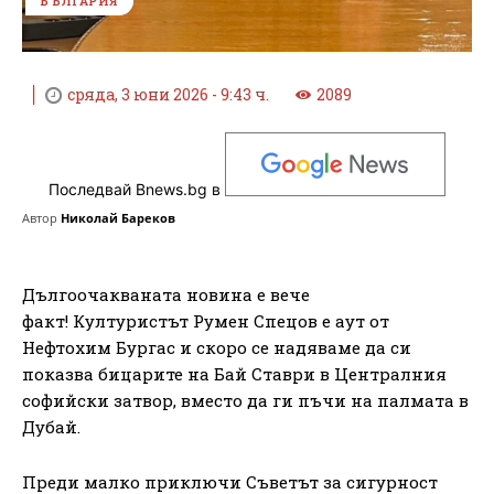
БЪЛГАРИЯ
сряда, 3 юни 2026 - 9:43 ч.
2089
Последвай Bnews.bg в
Автор
Николай Бареков
Дългоочакваната новина е вече
факт! Културистът Румен Спецов е аут от
Нефтохим Бургас и скоро се надяваме да си
показва бицарите на Бай Ставри в Централния
софийски затвор, вместо да ги пъчи на палмата в
Дубай.
Преди малко приключи Съветът за сигурност