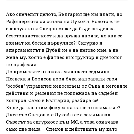
Ако спечелят делото, България ще им плати, но
Рафинерията си остава на Лукойл. Новото е, че
евентуално и Спецов може да бъде осъден за
безстопанственост и да връща парите, но как се
взимат на босия цървулите?! Сигурно и
апартаментът в Дубай не е на негово име, а на
жена му, която е фитнес инструктор и диетолог
по професия.
До промените в закона миналата седмица
Пеевски и Борисов дори бяха направили своя
“особен” управител недосегаем от Съда и неговите
действия и решения не подлежаха на съдебен
контрол. Само в България, разбира се!
Къде да насочим фокуса на нашето внимание?
Днес със Спецов и с Лукойл се е занимавал
Съветът за сигурност към МС, а това означава
само две неща – Спецов и действията му като