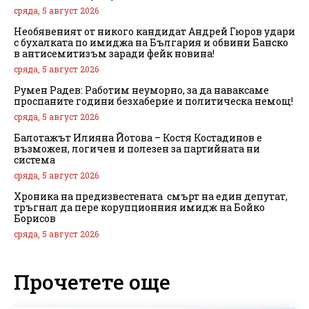
сряда, 5 август 2026
Необявеният от никого кандидат Андрей Гюров удари
с бухалката по имиджа на България и обвини Банско
в антисемитизъм заради фейк новина!
сряда, 5 август 2026
Румен Радев: Работим неуморно, за да наваксаме
проспаните години безхаберие и политическа немощ!
сряда, 5 август 2026
Балотажът Илияна Йотова – Костя Костадинов е
възможен, логичен и полезен за партийната ни
система
сряда, 5 август 2026
Хроника на предизвестената смърт на един депутат,
тръгнал да пере корупционния имидж на Бойко
Борисов
сряда, 5 август 2026
Прочетете още