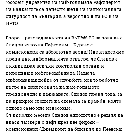
“особен” управител на най-голямата Рафинерия
на Балканите са нанесли щети на националната
сигурност на България, а вероятно и на ЕС и на
НАТО.
Второ – разследванията на BNEWS.BG за това как
Спецов източва Нефтохим – Бургас с
комисионери са абсолютно верни! Ние изнесохме
преди дни информацията отвътре, че Спецов е
ликвидирал всички контролни органи и
дирекции в нефтокомбината. Нашата
информация дойде от службите, които работят
вътре на територията на най-голямото
предприятие в държавата. Спецов прави това, за
да прикрие следите на схемата за кражби, която
отново само ние изнесохме.
От няколко месеца Спецов еднолично е решил да
внася танкери с нефт през две фирми –
комисионери (Джемкорп на близкия до Пеевски