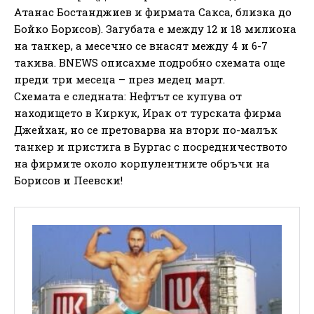
Атанас Бостанджиев и фирмата Сакса, близка до
Бойко Борисов). Загубата е между 12 и 18 милиона
на танкер, а месечно се внасят между 4 и 6-7
такива. BNEWS описахме подробно схемата още
преди три месеца – през медец март.
Схемата е следната: Нефтът се купува от
находището в Киркук, Ирак от турската фирма
Джейхан, но се претоварва на втори по-малък
танкер и пристига в Бургас с посредничеството
на фирмите около корпулентните обръчи на
Борисов и Пеевски!