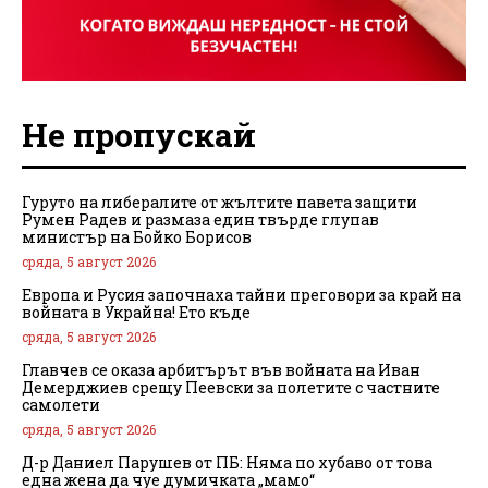
Не пропускай
Гуруто на либералите от жълтите павета защити
Румен Радев и размаза един твърде глупав
министър на Бойко Борисов
сряда, 5 август 2026
Европа и Русия започнаха тайни преговори за край на
войната в Украйна! Ето къде
сряда, 5 август 2026
Главчев се оказа арбитърът във войната на Иван
Демерджиев срещу Пеевски за полетите с частните
самолети
сряда, 5 август 2026
Д-р Даниел Парушев от ПБ: Няма по хубаво от това
една жена да чуе думичката „мамо“