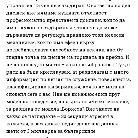
управител. Такъв не е входиран. Съответно до ден
днешен ние нямаме нужната отчетност,
професионално представени доклади, които да
имат нужното съдържание, така че да може
държавата да регулира правилно този нелесен
механизъм, който има ефект върху
потребителската способност на всички нас. От
гледна точка на цените на горивата на дребно. И
не на последно място – законосъобразност. Тук, с
риск да бъда критикуван, аз разполагам с много
информация по линия на службите, поверителна,
класифицирана информация, която не мога да
споделя сега с вас. Ние ще покажем един друг
модел на поведение, на държавническо мислене,
за разлика от модела „Борисов“. Вие знаете на
какво се нагледахте – 30 секунди агресия в
комисия, в заседание, водят до потенциални
щети от 3 милиарда за българските