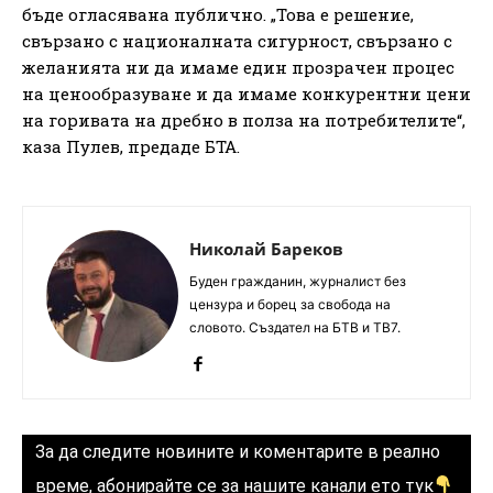
бъде огласявана публично. „Това е решение,
свързано с националната сигурност, свързано с
желанията ни да имаме един прозрачен процес
на ценообразуване и да имаме конкурентни цени
на горивата на дребно в полза на потребителите“,
каза Пулев, предаде БТА.
Николай Бареков
Буден гражданин, журналист без
цензура и борец за свобода на
словото. Създател на БТВ и ТВ7.
За да следите новините и коментарите в реално
време, абонирайте се за нашите канали ето тук