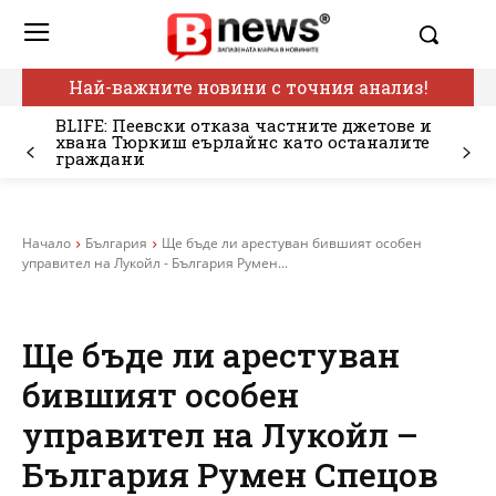
Най-важните новини с точния анализ!
BLIFE: Пеевски отказа частните джетове и
хвана Тюркиш еърлайнс като останалите
граждани
Начало
България
Ще бъде ли арестуван бившият особен
управител на Лукойл - България Румен...
Ще бъде ли арестуван
бившият особен
управител на Лукойл –
България Румен Спецов