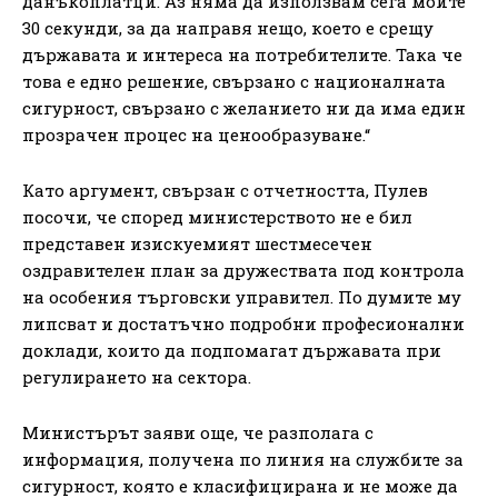
данъкоплатци. Аз няма да използвам сега моите
30 секунди, за да направя нещо, което е срещу
държавата и интереса на потребителите. Така че
това е едно решение, свързано с националната
сигурност, свързано с желанието ни да има един
прозрачен процес на ценообразуване.“
Като аргумент, свързан с отчетността, Пулев
посочи, че според министерството не е бил
представен изискуемият шестмесечен
оздравителен план за дружествата под контрола
на особения търговски управител. По думите му
липсват и достатъчно подробни професионални
доклади, които да подпомагат държавата при
регулирането на сектора.
Министърът заяви още, че разполага с
информация, получена по линия на службите за
сигурност, която е класифицирана и не може да