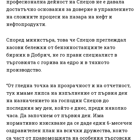
професионална дейност на Спецов не е давала
достатъчно основания за доверие в управлението
на сложните процеси на пазара на нефт и
нефтопродукти.
Според министъра, това че Спецов преглеждал
касови бележки от бензиностанциите като
бирник в Добрич, не го прави специалист в
търговията с горива на едро и в тяхното
производство.
“От гледна точка на прозрачност и на отчетност,
тук имаме липса на изпълнение от първия ден
на назначението на господин Спецов до
последния му ден, който е днес, преди няколко
часа. Да започнем от първия ден. Има
нормативно изискване да се даде един 6-месечен
оздравителен план на всички дружества, които
са част от правомощията на особения търговски