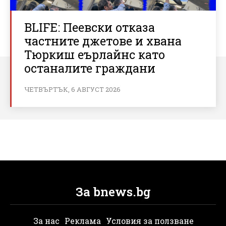
BLIFE: Пеевски отказа
частните джетове и хвана
Тюркиш еърлайнс като
останалите граждани
ЧЕТВЪРТЪК, 6 АВГУСТ 2026
За bnews.bg
За нас
Реклама
Условия за ползване