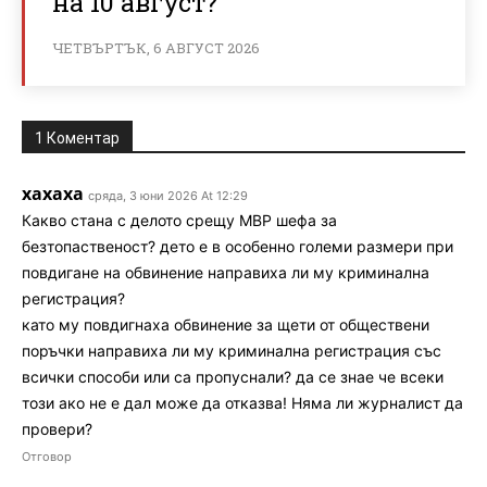
на 10 август?
ЧЕТВЪРТЪК, 6 АВГУСТ 2026
1 Коментар
хахаха
сряда, 3 юни 2026 At 12:29
Какво стана с делото срещу МВР шефа за
безтопаственост? дето е в особенно големи размери при
повдигане на обвинение направиха ли му криминална
регистрация?
като му повдигнаха обвинение за щети от обществени
поръчки направиха ли му криминална регистрация със
всички способи или са пропуснали? да се знае че всеки
този ако не е дал може да отказва! Няма ли журналист да
провери?
Отговор