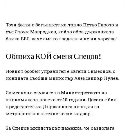
Този филм с бегълците на топло Петьо Еврото и
със Стоян Мавродиев, който обра държавната
банка ББР, вече сме го гледали и не ни харесва!
Обявиха КОЙ сменя Спецов!
Новият особен управител е Евгени Симеонов, с
новината съобщи министър Александър Пулев.
Симеонов е служител в Министерството на
икономиката повече от 10 години. Досега е бил
председател на Държавната агенция за
метрологичен и технически надзор.
За Спецов министърът намекна, че разполага