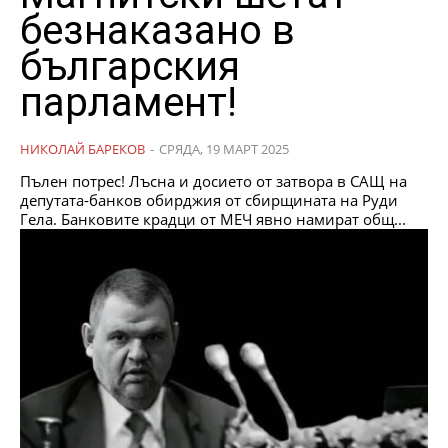
безнаказано в
българския
парламент!
НИКОЛАЙ БАРЕКОВ
-
СРЯДА, 19 МАРТ 2025
Пълен потрес! Лъсна и досието от затвора в САЩ на
депутата-банков обирджия от сбирщината на Руди
Гела. Банковите крадци от МЕЧ явно намират общ...