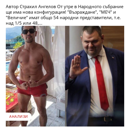
Автор Страхил Ангелов От утре в Народното събрание
ще има нова конфигурация! "Възраждане", "МЕЧ" и
"Величие" имат общо 54 народни представители, т.е.
над 1/5 или 48,...
АНАЛИЗИ