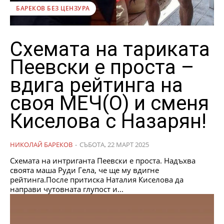
БАРЕКОВ БЕЗ ЦЕНЗУРА
Схемата на тариката
Пеевски е проста –
вдига рейтинга на
своя МЕЧ(О) и сменя
Киселова с Назарян!
НИКОЛАЙ БАРЕКОВ
-
СЪБОТА, 22 МАРТ 2025
Схемата на интриганта Пеевски е проста. Надъхва
своята маша Руди Гела, че ще му вдигне
рейтинга.После притиска Наталия Киселова да
направи чутовната глупост и...