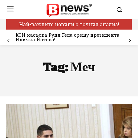
Най-важните новини с точния анализ!
КОЙ насъска Руди Гела срещу президента
Илияна Йотова!
Tag:
Меч