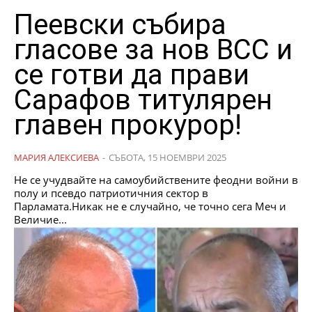
Пеевски събира
гласове за нов ВСС и
се готви да прави
Сарафов титулярен
главен прокурор!
МАРИЯ АЛЕКСИЕВА
-
СЪБОТА, 15 НОЕМВРИ 2025
Не се учудвайте на самоубийствените феодни войни в
полу и псевдо патриотичния сектор в
Парламата.Никак не е случайно, че точно сега Меч и
Величие...