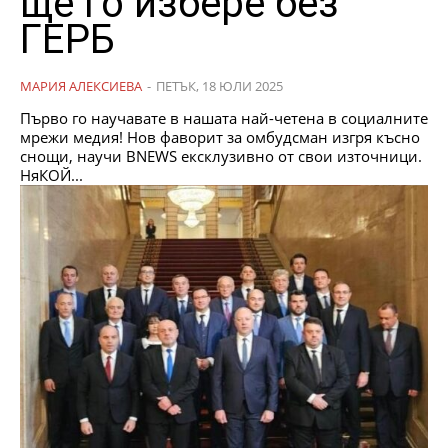
ще го избере без
ГЕРБ
МАРИЯ АЛЕКСИЕВА
-
ПЕТЪК, 18 ЮЛИ 2025
Първо го научавате в нашата най-четена в социалните
мрежи медия! Нов фаворит за омбудсман изгря късно
снощи, научи BNEWS ексклузивно от свои източници.
НяКОЙ...