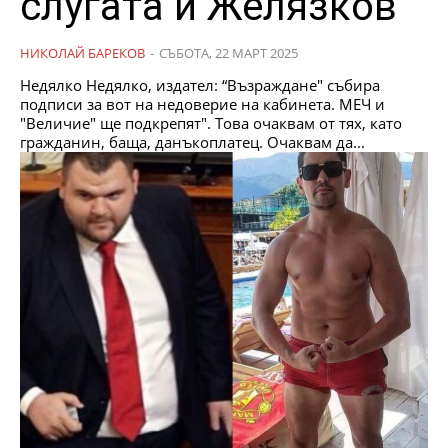
слугата и Желязков
НИКОЛАЙ БАРЕКОВ
-
СЪБОТА, 22 МАРТ 2025
Недялко Недялко, издател: “Възраждане" събира
подписи за вот на недоверие на кабинета. МЕЧ и
"Величие" ще подкрепят". Това очаквам от тях, като
гражданин, баща, данъкоплатец. Очаквам да...