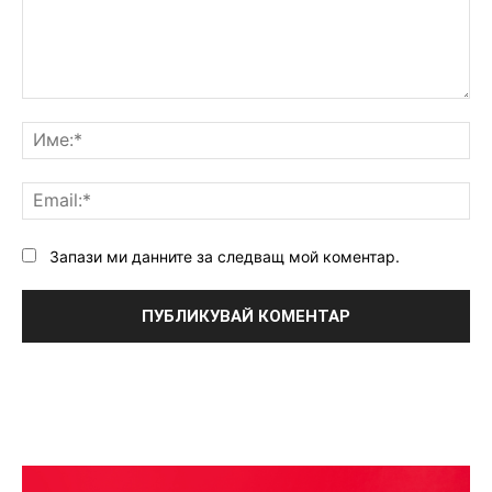
Коментар:
Им
Ema
Запази ми данните за следващ мой коментар.