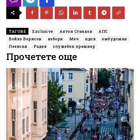
ТАГОВЕ
Exclusive
Антон Станков
АПС
Бойко Борисов
избори
Меч
ндсв
омбудсман
Пеевски
Радев
служебен премиер
Прочетете още