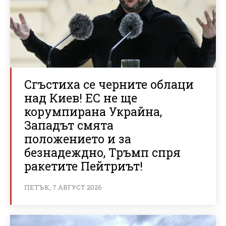
Сгъстиха се черните облаци
над Киев! ЕС не ще
корумпирана Украйна,
Западът смята
положението и за
безнадеждно, Тръмп спря
ракетите Пейтриът!
ПЕТЪК, 7 АВГУСТ 2026