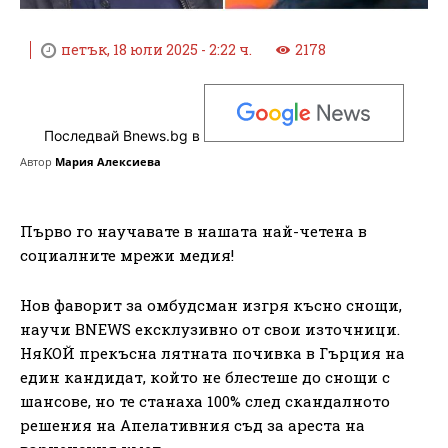
петък, 18 юли 2025 - 2:22 ч.
2178
Последвай Bnews.bg в
Автор
Мария Алексиева
Първо го научавате в нашата най-четена в
социалните мрежи медия!
Нов фаворит за омбудсман изгря късно снощи,
научи BNEWS ексклузивно от свои източници.
НяКОЙ прекъсна лятната почивка в Гърция на
един кандидат, който не блестеше до снощи с
шансове, но те станаха 100% след скандалното
решения на Апелативния съд за ареста на