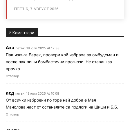
ПЕТЪК, 7 АВГУСТ 2026
5 Коментари
Аха
петък, 18 юли 2025 At 12:38
Пак излъга Барек, провери кой избраха за омбудсман и
после пак пиши бомбастични прогнози. Не ставаш за
врачка
Отговор
асд
петък, 18 юли 2025 At 10:08
От всички изброени по горе най добра е Мая
Манолова,част от останалите са подлоги на Шиши и Б.Б.
Отговор