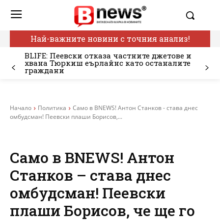
Най-важните новини с точния анализ!
BLIFE: Пеевски отказа частните джетове и
хвана Тюркиш еърлайнс като останалите
граждани
Начало
Политика
Само в BNEWS! Антон Станков - става днес
омбудсман! Пеевски плаши Борисов,...
Само в BNEWS! Антон
Станков – става днес
омбудсман! Пеевски
плаши Борисов, че ще го