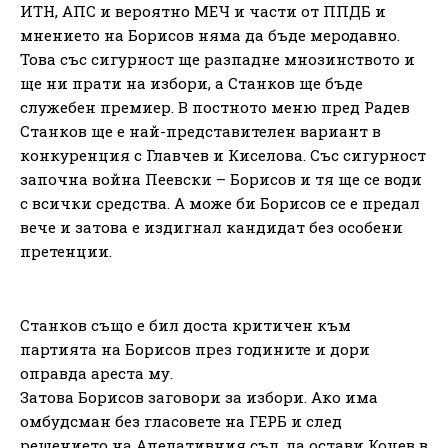
ИТН, АПС и вероятно МЕЧ и части от ППДБ и
мнението на Борисов няма да бъде меродавно.
Това със сигурност ще разпадне мнозинството и
ще ни прати на избори, а Станков ще бъде
служебен премиер. В постното меню пред Радев
Станков ще е най-представителен вариант в
конкуренция с Главчев и Киселова. Със сигурност
започна война Пеевски – Борисов и тя ще се води
с всички средства. А може би Борисов се е предал
вече и затова е издигнал кандидат без особени
претенции.
Станков също е бил доста критичен към
партията на Борисов през годините и дори
оправда ареста му.
Затова Борисов заговори за избори. Ако има
омбудсман без гласовете на ГЕРБ и след
решението на Апелативния съд, да остави Коцев в