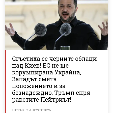
Сгъстиха се черните облаци
над Киев! ЕС не ще
корумпирана Украйна,
Западът смята
положението и за
безнадеждно, Тръмп спря
ракетите Пейтриът!
ПЕТЪК, 7 АВГУСТ 2026