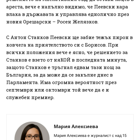
ареста, вече е напълно видимо, че Пеевски кара
влака в държавата и управлява еднолично през
новия Орешарски – Росен Желязков.
С Антон Станков Пеевски ще забие тежък пирон в
ковчега на приятелството си с Борисов. При
всички положения вече е ясно, че решението за
Станков е взето от няКОЙ в последната минута,
защото Станков е тръгнал едвам тази нощ за
България, за да може да се закълне днес в
Парламента. Има огромна вероятност през
септември или октомври той вече да е и
служебен премиер.
Мария Алексиева
Мария Алексиева е журналист с над 15