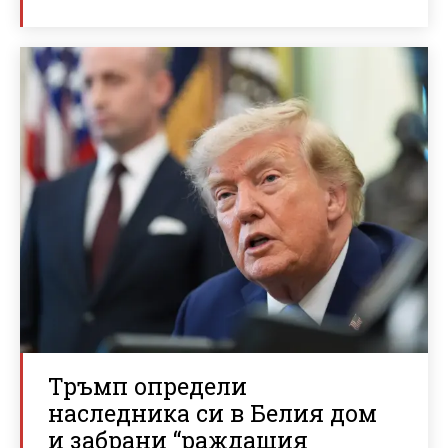
Тръмп определи
наследника си в Белия дом
и забрани “раждащия