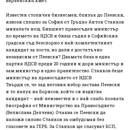
варненския кмет.
Известен столичен бизнесмен, близък до Пеевски,
извози спешно за София от Гръцко Антон Станков
миналата нощ. Бившият правосъден министър
по времето на НДСВ и бивш съдия в Софийския
градски съд безспорно е най-компетентният
кандидат за поста, но дали е достатъчно
независим от Пеевски? Двамата бяха в една
партия НДСВ преди 20 години и дори министър и
зам.министър в едно правителство. Станков беше
министър на правосъдието от НДСВ.
Твърди се, че зад неговия избор застава Пеевски
и то напук на Борисов, който си издигна
кандидат – най-неизвестен и с най-слабо позната
биография от Министерство на Правосъдието
(Велислава Делчева). Очаква се Пеевски да
наложи силово Станков за омбудсман без
гласовете на ГЕРБ. За Станков ще гласуват БСП,