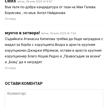
СМЯХ
петък, 18 юли 2025 At 9:57
Във пъти по-добра кандидатура от тази на Мая Галева
Борисова , по мъж Ангел Найденова
Отговор
мунчо в затвора!
петък, 18 юли 2025 At 7:34
Съдийката Атанаска Китипова трябва да бъде наградена с
медал за борба с корупцията.Вкара в ареста крупния
корупционен Джиджи Ибрямов, остави в ареста крупния
корупционер Благо Коцев.Редно е „Правосъдие за всеки“
и „Боец“ да я наградят.
Отговор
ОСТАВИ КОМЕНТАР