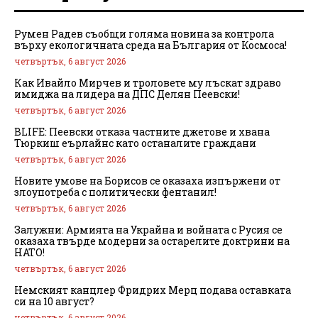
Румен Радев съобщи голяма новина за контрола
върху екологичната среда на България от Космоса!
четвъртък, 6 август 2026
Как Ивайло Мирчев и троловете му лъскат здраво
имиджа на лидера на ДПС Делян Пеевски!
четвъртък, 6 август 2026
BLIFE: Пеевски отказа частните джетове и хвана
Тюркиш еърлайнс като останалите граждани
четвъртък, 6 август 2026
Новите умове на Борисов се оказаха изпържени от
злоупотреба с политически фентанил!
четвъртък, 6 август 2026
Залужни: Армията на Украйна и войната с Русия се
оказаха твърде модерни за остарелите доктрини на
НАТО!
четвъртък, 6 август 2026
Немският канцлер Фридрих Мерц подава оставката
си на 10 август?
четвъртък, 6 август 2026