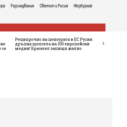
ура
Разследвания
Светът и Русия
НюзКурник
Реципрочно на цензурата в ЕС Русия
ове
дръпна щепсела на 100 европейски
 се
медии! Брюксел запищя жално