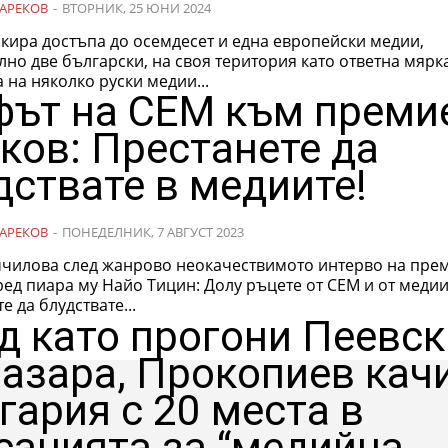
АРЕКОВ
-
ВТОРНИК, 25 ЮНИ 2024
кира достъпа до осемдесет и една европейски медии,
но две български, на своя територия като ответна мярк
 на няколко руски медии...
ът на СЕМ към преми
ков: Престанете да
дствате в медиите!
АРЕКОВ
-
ПОНЕДЕЛНИК, 7 АВГУСТ 2023
чилова след жанрово неокачествимото интерво на пре
ед пиара му Найо Тицин: Долу ръцете от СЕМ и от медии
е да блудствате...
д като прогони Пеевск
пазара, Прокопиев кач
гария с 20 места в
сацията за “медийна