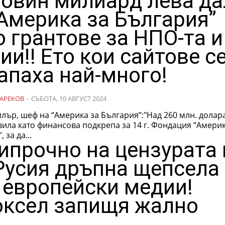
овин милиард лева да
“Америка за България”
о грантове за НПО-та и
ии!! Ето кои сайтове с
апаха най-много!
АРЕКОВ
-
СЪБОТА, 10 АВГУСТ 2024
ър, шеф на “Америка за България”:"Над 260 млн. долар
ила като финансова подкрепа за 14 г. Фондация “Америк
 за да...
ипрочно на цензурата 
Русия дръпна щепсела
 европейски медии!
ксел запищя жално