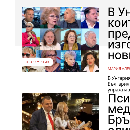
В У
кои
пре
изг
нов
НЮЗКУРНИК
МАРИЯ АЛЕ
В Унгария
България 
упражняв
Пси
мед
Бръ