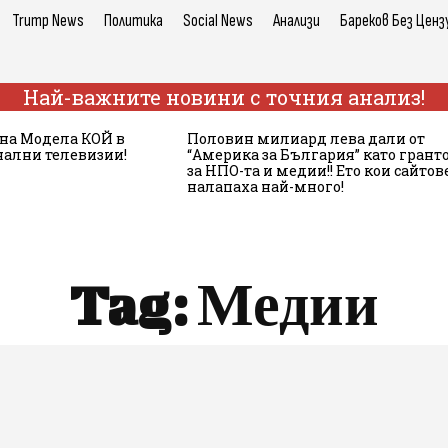
Trump News
Политика
Social News
Анализи
Бареков Без Ценз
Най-важните новини с точния анализ!
 на Модела КОЙ в
Половин милиард лева дали от
ални телевизии!
“Америка за България” като грант
за НПО-та и медии!! Ето кои сайтове
налапаха най-много!
Tag:
Медии