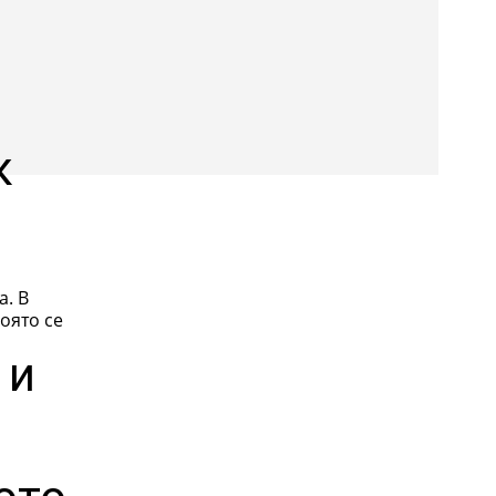
к
а. В
оято се
 и