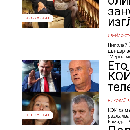
оли
зан
изг
НЮЗКУРНИК
ИВАЙЛО СТ
Николай Йо
цънцар влашки циганин, същото като цинцар, ала на шопски говор
“Мерна ми
Ето
КОЙ
тел
НИКОЛАЙ Б
КОИ са м
разжалван
НЮЗКУРНИК
Рамадан А