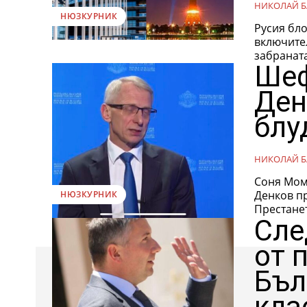
НИКОЛАЙ Б
НЮЗКУРНИК
Русия бло
включител
забраната
Шеф
Ден
блу
НИКОЛАЙ Б
Соня Мом
Денков пр
НЮЗКУРНИК
Престанет
Сле
от 
Бъл
кла