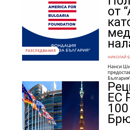
Пол
от 
кат
мед
нал
РАЗСЛЕДВАНИЯ
НИКОЛАЙ Б
Нанси Шил
предостав
България”,
Рец
ЕС 
100
Брю