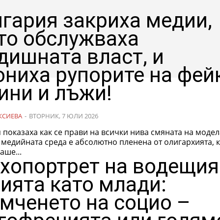
нгария закриха медии,
то обслужваха
дишната власт, и
ониха рупорите на фей
ини и лъжи!
КСИЕВА
-
ВТОРНИК, 7 ЮЛИ 2026
 показаха как се прави на всички нива смяната на модел
медийната среда е абсолютно пленена от олигархията, к
аше...
хопортрет на водещия
ията като млади:
мченето на социо –