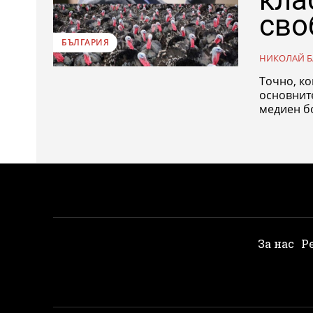
сво
БЪЛГАРИЯ
НИКОЛАЙ Б
Точно, ко
основните
медиен бо
За нас
Р