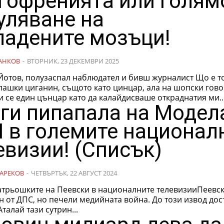
гофренията или голям
уляване на
ладените мозъци!
АНКОВ
-
ВТОРНИК, 23 ДЕКЕМВРИ 2025
тов, полузаспал наблюдател и бивш журналист Що е то
 се един цънцар като да калайдисваше откраднатия ми..
 ги пипапала на Модел
 в големите национал
евизии! (Списък)
АРЕКОВ
-
ЧЕТВЪРТЪК, 22 АВГУСТ 2024
атрьошките на Пеевски в националните телевизииПеевск
 от ДПС, но печели медийната война. До този извод дос
талай тази сутрин...