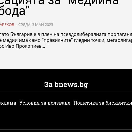
бода”
АРЕКОВ
-
СРЯДА, 3 МАЙ 2023
гато България е в плен на псевдолибералната пропаганд
 медии има само “правилните” гледни точки, мегаолига
с Иво Прокопиев...
За bnews.bg
еклама
Условия за ползване
Политика за бисквитк