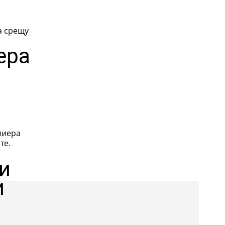
а срещу
ера
миера
те.
и
и