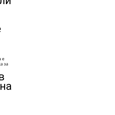
ли
е
а е
а за
в
 на