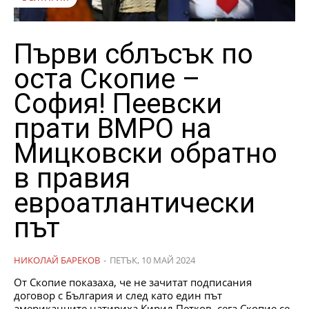
Първи сблъсък по
оста Скопие –
София! Пеевски
прати ВМРО на
Мицковски обратно
в правия
евроатлантически
път
НИКОЛАЙ БАРЕКОВ
-
ПЕТЪК, 10 МАЙ 2024
От Скопие показаха, че не зачитат подписания
договор с България и след като един път
американците натириха Кирил Петков, сега Скопие се