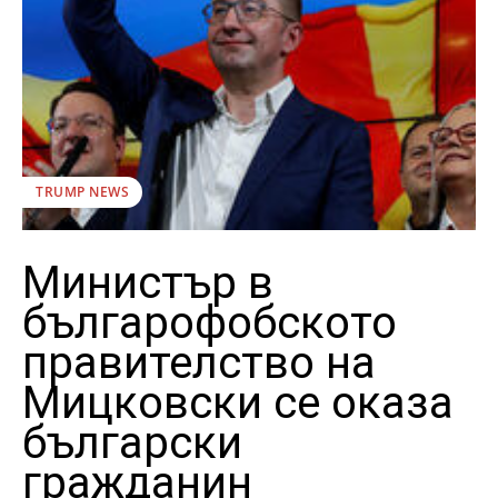
TRUMP NEWS
Министър в
българофобското
правителство на
Мицковски се оказа
български
гражданин