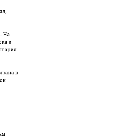
ия,
. На
ска е
лгария.
ирана в
 си
ъм