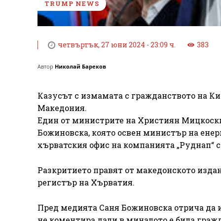
TRUMP NEWS
четвъртък, 27 юни 2024 - 23:09 ч.
383
Автор
Николай Бареков
Казусът с измамата с гражданството на Ки
Македония.
Един от министрите на Християн Мицкоски 
Божиновска, която освен министър на енер
хърватския офис на компанията „Руднап“ с
Разкритието правят от македонското издан
регистър на Хърватия.
Пред медията Саня Божиновска отрича да и
не коментира дали в миналото е била гра