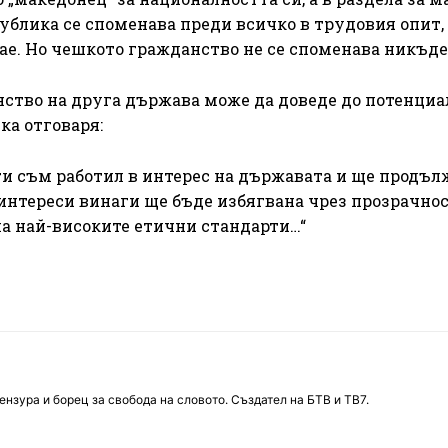
ублика се споменава преди всичко в трудовия опит, 
ае. Но чешкото гражданство не се споменава никъде
нство на друга държава може да доведе до потенциа
ка отговаря:
аги съм работил в интерес на държавата и ще продъ
 интереси винаги ще бъде избягвана чрез прозрачнос
на най-високите етични стандарти…“
нзура и борец за свобода на словото. Създател на БТВ и ТВ7.