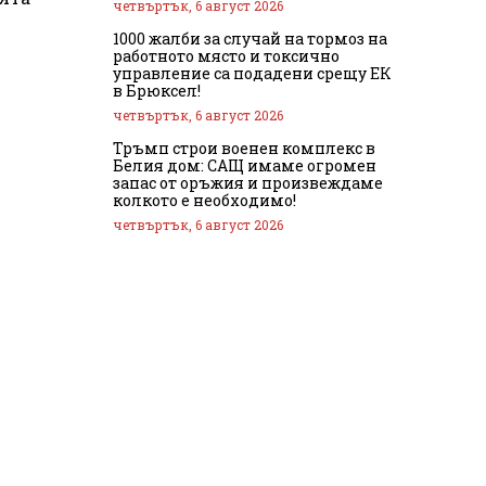
четвъртък, 6 август 2026
1000 жалби за случай на тормоз на
работното място и токсично
управление са подадени срещу ЕК
в Брюксел!
четвъртък, 6 август 2026
Тръмп строи военен комплекс в
Белия дом: САЩ имаме огромен
запас от оръжия и произвеждаме
колкото е необходимо!
четвъртък, 6 август 2026