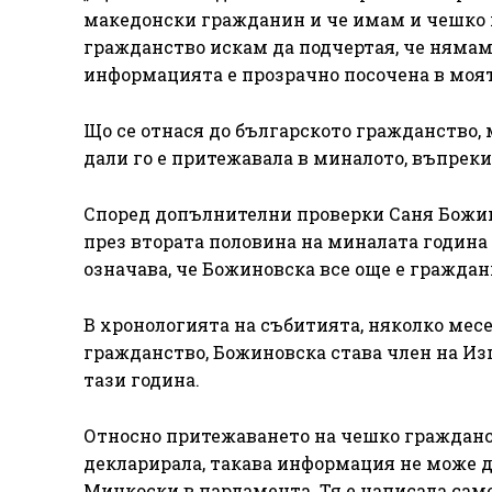
македонски гражданин и че имам и чешко 
гражданство искам да подчертая, че няма
информацията е прозрачно посочена в моят
Що се отнася до българското гражданство,
дали го е притежавала в миналото, въпреки 
Според допълнителни проверки Саня Божин
през втората половина на миналата година 
означава, че Божиновска все още е граждан
В хронологията на събитията, няколко месе
гражданство, Божиновска става член на 
тази година.
Относно притежаването на чешко гражданст
декларирала, такава информация не може д
Мицкоски в парламента. Тя е написала само