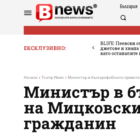
България
BLIFE: Пеевски о
ЕКСКЛУЗИВНО:
джетове и хван
като останалите
Начало
Trump News
Министър в българофобското правите
Министър в б
на Мицковски 
гражданин