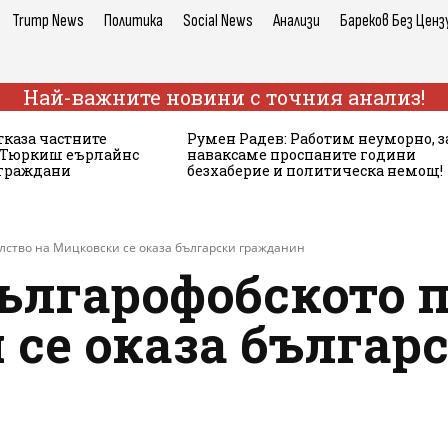
Trump News
Политика
Social News
Анализи
Бареков Без Ценз
Най-важните новини с точния анализ!
тказа частните
Румен Радев: Работим неуморно, з
а Тюркиш еърлайнс
наваксаме проспаните години
 граждани
безхаберие и политическа немощ!
лство на Мицковски се оказа български гражданин
ългарофобското 
се оказа българ