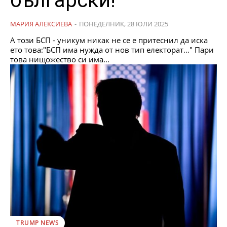
български!
МАРИЯ АЛЕКСИЕВА
-
ПОНЕДЕЛНИК, 28 ЮЛИ 2025
А този БСП - уникум никак не се е притеснил да иска
ето това:"БСП има нужда от нов тип електорат…" Пари
това нищожество си има...
TRUMP NEWS