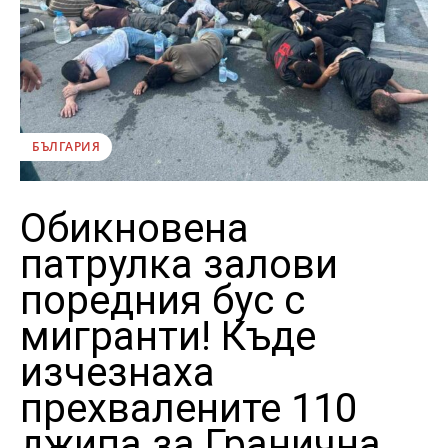
БЪЛГАРИЯ
Обикновена
патрулка залови
поредния бус с
мигранти! Къде
изчезнаха
прехвалените 110
джипа за Гранична