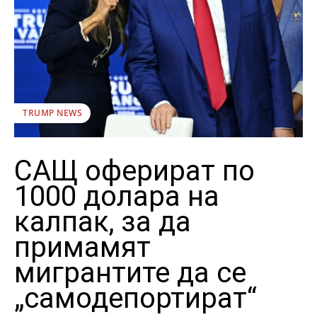
TRUMP NEWS
САЩ оферират по
1000 долара на
калпак, за да
примамят
мигрантите да се
„самодепортират“