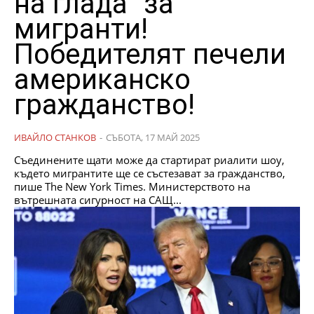
на глада” за
мигранти!
Победителят печели
американско
гражданство!
ИВАЙЛО СТАНКОВ
-
СЪБОТА, 17 МАЙ 2025
Съединените щати може да стартират риалити шоу,
където мигрантите ще се състезават за гражданство,
пише The New York Times. Министерството на
вътрешната сигурност на САЩ...