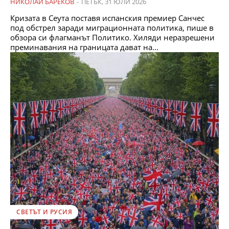
НИКОЛАЙ БАРЕКОВ
-
ПЕТЪК, 31 ЮЛИ 2026
Кризата в Сеута поставя испанския премиер Санчес
под обстрел заради миграционната политика, пише в
обзора си флагманът Политико. Хиляди неразрешени
преминавания на границата дават на...
СВЕТЪТ И РУСИЯ