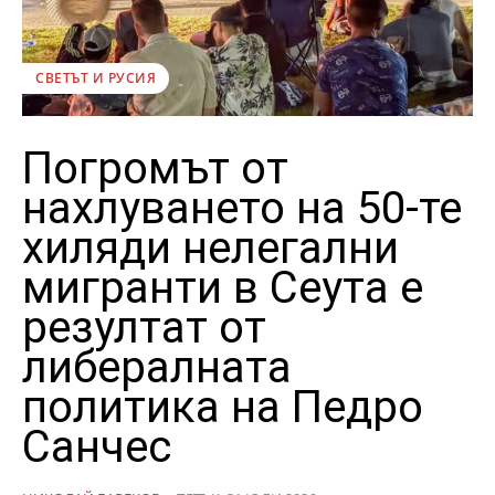
СВЕТЪТ И РУСИЯ
Погромът от
нахлуването на 50-те
хиляди нелегални
мигранти в Сеута е
резултат от
либералната
политика на Педро
Санчес